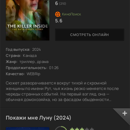
6
(210)
5.6
СМОТРЕТЬ ОНЛАЙН
Год выпуска:
2024
Страна:
Канада
Жанр:
триллер, драма
Продолжительность:
01:26
Качество:
WEBRip
Сюжет разворачивается вокруг тихой и скромной
женщины по имени Рут, чья жизнь резко меняется после
череды странных событий. На первый взгляд, она —
обычная домохозяйка, но за фасадом обыденности
скрывается нечто большее. Рут начинает получать
тревожные письма с угрозами, которые переворачивают
её мир с ног на голову. В отчаянной попытке сохранить
Покажи мне Луну (2024)
семью и собственное душевное равновесие, она
обращается за помощью к полиции. Но чем больше