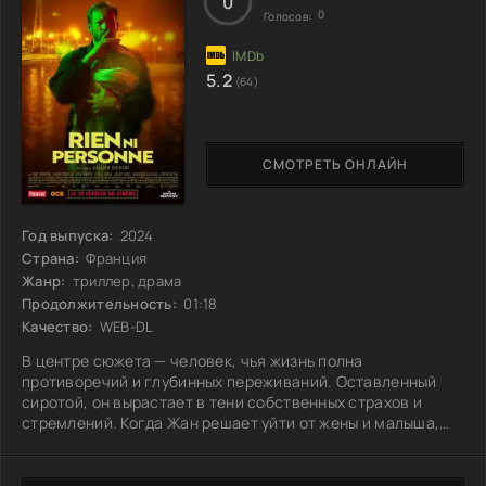
0
0
Голосов:
5.2
(64)
СМОТРЕТЬ ОНЛАЙН
Год выпуска:
2024
Страна:
Франция
Жанр:
триллер, драма
Продолжительность:
01:18
Качество:
WEB-DL
В центре сюжета — человек, чья жизнь полна
противоречий и глубинных переживаний. Оставленный
сиротой, он вырастает в тени собственных страхов и
стремлений. Когда Жан решает уйти от жены и малыша,
его мотивы кажутся простыми: он хочет уберечь ребенка
от своего мрачного наследия и ошибок. Однако попытка
спрятаться от прошлого оказывается тщетной.