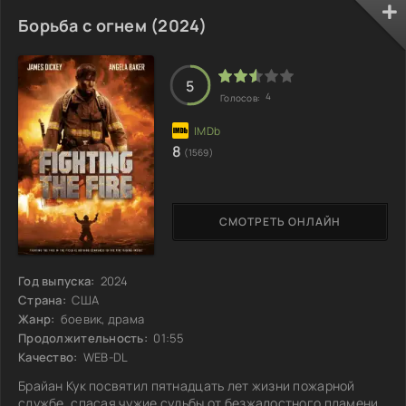
возвращению человека на спутник Земли. Её креативные
идеи сталкиваются с прагматизмом руководителя
Борьба с огнем (2024)
проекта, Джеймса Паркера, который верит только в
технические аспекты. На этот раз ставки не менее
высоки: правительственные круги и частные компании
5
4
Голосов:
8
(1569)
СМОТРЕТЬ ОНЛАЙН
Год выпуска:
2024
Страна:
США
Жанр:
боевик, драма
Продолжительность:
01:55
Качество:
WEB-DL
Брайан Кук посвятил пятнадцать лет жизни пожарной
службе, спасая чужие судьбы от безжалостного пламени.