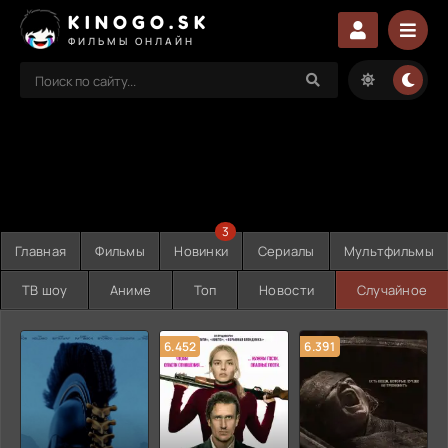
KINOGO.SK
ФИЛЬМЫ ОНЛАЙН
3
Главная
Фильмы
Новинки
Сериалы
Мультфильмы
ТВ шоу
Аниме
Топ
Новости
Случайное
6.452
6.391