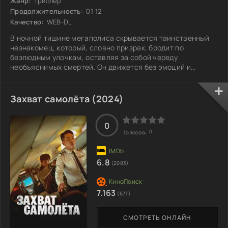
Жанр:
триллер
Продолжительность:
01:12
Качество:
WEB-DL
В ночной тишине мегаполиса скрывается таинственный
незнакомец, который, словно призрак, бродит по
безлюдным улочкам, оставляя за собой череду
необъяснимых смертей. Он движется без эмоций и
сострадания, его сердце словно окаменело. Каждый его
шаг — это вызов судьбе, а каждое преступление — игра на
грани бездны. Но однажды его путь пересекается с
Захват самолёта (2024)
очаровательной вдовой, чье обаяние и внутренний свет
пробуждают в нем давно забытые чувства. Она
становится зеркалом, в котором он видит свою
0
0
Голосов:
потерянную
6.8
(2083)
7.163
(677)
СМОТРЕТЬ ОНЛАЙН