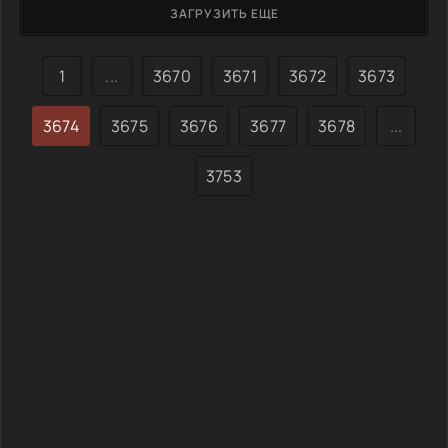
ЗАГРУЗИТЬ ЕЩЕ
Преступные связи и старые ошибки вновь заявляют о
себе, заставляя героя переосмыслить свои ценности.
Жан сталкивается с непростым выбором: продолжать
1
...
3670
3671
3672
3673
3674
3675
3676
3677
3678
...
3753