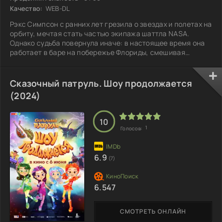
Качество:
WEB-DL
Рэкс Симпсон с ранних лет грезила о звездах и полетах на
орбиту, мечтая стать частью экипажа шаттла NASA.
Однако судьба повернула иначе: в настоящее время она
работает в баре на побережье Флориды, смешивая
коктейли для отдыхающих. Однажды, осознав, что ее
мечты еще могут быть воплощены в реальность, Рэкс
решает дать себе второй шанс. Она записывается в
Сказочный патруль. Шоу продолжается
уникальную программу подготовки, разработанную для
(2024)
отбора и обучения будущих исследователей космоса.
Здесь девушка сталкивается с непростыми
10
1
Голосов:
6.9
(7)
6.547
СМОТРЕТЬ ОНЛАЙН