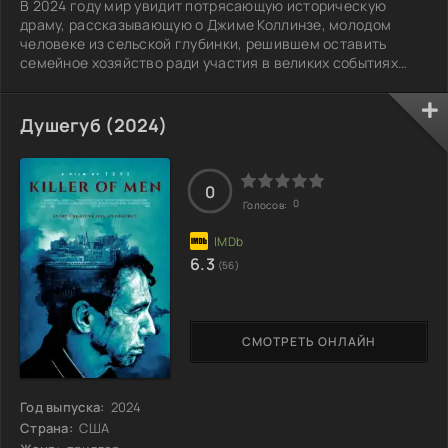
В 2024 году мир увидит потрясающую историческую
драму, рассказывающую о Джиме Коллинзе, молодом
человеке из сельской глубинки, решившем оставить
семейное хозяйство ради участия в великих событиях
прошлого века. Он покидает родную ферму, где с детства
помогал в разведении овец, чтобы вступить в ряды
армейского корпуса Австралии и Новой Зеландии. Джим
Душегуб (2024)
отправляется на Западный фронт с надеждой, что его
вклад сможет изменить ход истории и принести миру
долгожданный мир. Однако вскоре юноша
0
0
Голосов:
6.3
(56)
СМОТРЕТЬ ОНЛАЙН
Год выпуска:
2024
Страна:
США