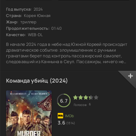
Год выпуска:
2024
Страна:
Корея Южная
Жанр:
триллер
Продолжительность:
01:40
Качество:
WEB-DL
В начале 2024 года в небе над Южной Кореей происходит
драматическое событие: злоумышленник с ручными
гранатами берет под контроль пассажирский самолет,
следовавший из Каннына в Сеул. Пассажиры, ничего не
подозревая, наслаждаются обычным полетом, когда
вдруг на борту раздается тревожное объявление.
Мужчина, вооруженный и решительный, требует
Команда убийц (2024)
выполнения своих условий, угрожая жизням всех
находящихся на борту. Экипаж вынужден следовать
указаниям захватчика, и атмосфера на борту накаляется
6.7
до
6
Голосов:
3.6
(1314)