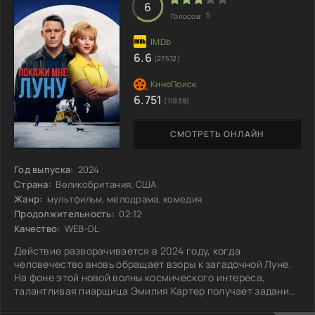
следователи углубляются в расследование, тем более
6
5
Голосов:
6.6
(27512)
6.751
(11839)
СМОТРЕТЬ ОНЛАЙН
Год выпуска:
2024
Страна:
Великобритания, США
Жанр:
мультфильм, мелодрама, комедия
Продолжительность:
02:12
Качество:
WEB-DL
Действие разворачивается в 2024 году, когда
человечество вновь обращает взоры к загадочной Луне.
На фоне этой новой волны космического интереса,
талантливая пиарщица Эмилия Картер получает задание
создать особый образ для амбициозной миссии по