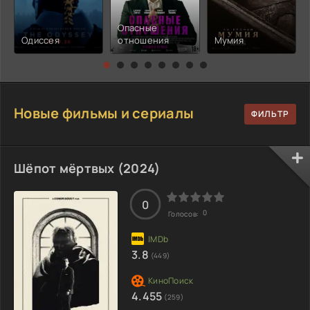
Опасные
Одиссея
отношения
Мумия
Новые фильмы и сериалы
Шёпот мёртвых (2024)
0
0
Голосов:
3.8
(449)
4.455
(259)