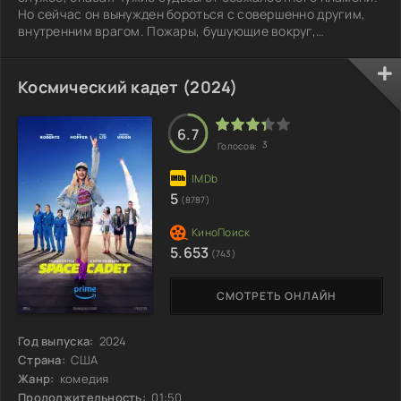
Но сейчас он вынужден бороться с совершенно другим,
внутренним врагом. Пожары, бушующие вокруг,
становятся лишь отражением того, что происходит в его
душе, где кипят страсти, сомнения и тревоги. Внешние
вызовы, такие как неуправляемые лесные пожары и
Космический кадет (2024)
катастрофические ситуации, сталкиваются с внутренней
бурей, обостряя его личные и профессиональные
кризисы. Брайан должен найти силы и мужество,
6.7
3
Голосов:
5
(8787)
5.653
(743)
СМОТРЕТЬ ОНЛАЙН
Год выпуска:
2024
Страна:
США
Жанр:
комедия
Продолжительность:
01:50