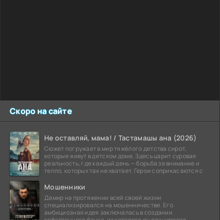
Скоро на сайте
Не оставляй, мама! / Тастамашы ана (2026)
Сюжет погружает в мир тяжёлого детства сирот,
которые живут в детском доме. Здесь царит суровая
реальность, где каждый день — борьба за внимание и
тепло, которых так не хватает. Герои соприкасаются с
Мошенники
Дамир на протяжении всей своей жизни
специализировался на мошенничестве. Его
амбициозная идея заключалась в создании
собственного банка, из которого он планировал