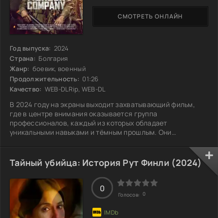
СМОТРЕТЬ ОНЛАЙН
Год выпуска:
2024
Страна:
Болгария
Жанр:
боевик, военный
Продолжительность:
01:26
Качество:
WEB-DLRip, WEB-DL
В 2024 году на экраны выходит захватывающий фильм,
где в центре внимания оказывается группа
профессионалов, каждый из которых обладает
уникальными навыками и тёмным прошлым. Они
вынуждены объединиться, чтобы выполнить сложнейшую
миссию в мире, где доверие стоит на вес золота, а
предательство может стать последним. Отличительной
Тайный убийца: История Рут Финли (2024)
чертой их работы является не только совершенное
владение оружием и технологическими новинками, но и
психологическая игра, где ставки выше, чем кажутся.
0
0
Голосов:
Персонажи, каждый