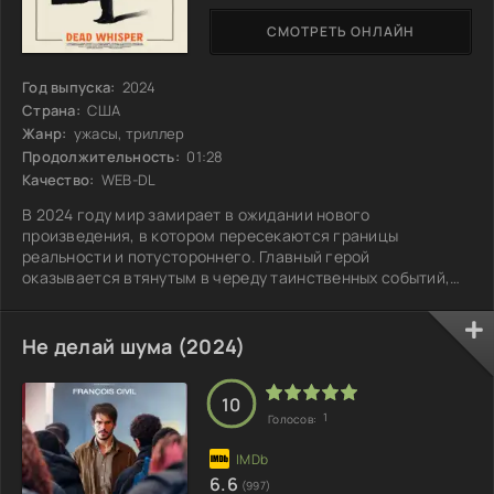
СМОТРЕТЬ ОНЛАЙН
Год выпуска:
2024
Страна:
США
Жанр:
ужасы, триллер
Продолжительность:
01:28
Качество:
WEB-DL
В 2024 году мир замирает в ожидании нового
произведения, в котором пересекаются границы
реальности и потустороннего. Главный герой
оказывается втянутым в череду таинственных событий,
когда внезапно исчезает его давний друг. Погружаясь в
расследование, он сталкивается с мрачными секретами,
скрытыми за блеском повседневной жизни. На всех углах
Не делай шума (2024)
слышится странный шепот, будто бы сам воздух
наполняется голосами давно ушедших. Каждое новое
открытие оборачивается витком напряжения: от странных
10
1
Голосов:
6.6
(997)