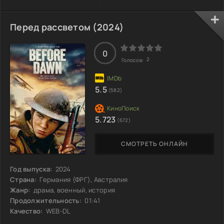
демонстрирует не только ловкость, но и невероятную
страсть к своему делу. Ее стиль уникален: каждая деталь
в движении, каждый трюк отточены до совершенства.
Перед рассветом (2024)
Вдохновленная свободой, она бросает вызов гравитации
и обществу, находя пути там, где другие видят тупик. С
каждым новым выступлением она расширяет
0
2
Голосов:
5.5
(582)
5.723
(672)
СМОТРЕТЬ ОНЛАЙН
Год выпуска:
2024
Страна:
Германия (ФРГ), Австралия
Жанр:
драма, военный, история
Продолжительность:
01:41
Качество:
WEB-DL