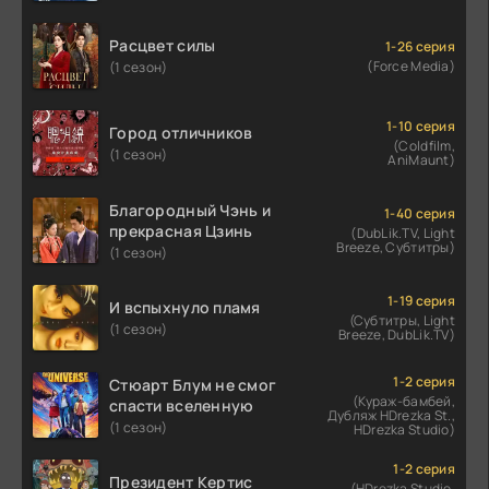
Расцвет силы
1-26 серия
(Force Media)
(1 сезон)
1-10 серия
Город отличников
(Coldfilm,
(1 сезон)
AniMaunt)
Благородный Чэнь и
1-40 серия
прекрасная Цзинь
(DubLik.TV, Light
Breeze, Субтитры)
(1 сезон)
1-19 серия
И вспыхнуло пламя
(Субтитры, Light
(1 сезон)
Breeze, DubLik.TV)
1-2 серия
Стюарт Блум не смог
(Кураж-бамбей,
спасти вселенную
Дубляж HDrezka St.,
(1 сезон)
HDrezka Studio)
1-2 серия
Президент Кертис
(HDrezka Studio.