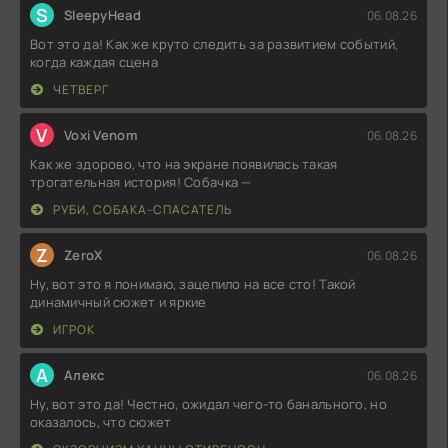
S
SleepyHead
06.08.26
Вот это да! Как же круто следить за развитием событий,
когда каждая сцена
ЧЕТВЕРГ
V
Voxi Venom
06.08.26
Как же здорово, что на экране появилась такая
трогательная история! Собачка —
РУБИ, СОБАКА-СПАСАТЕЛЬ
Z
ZeroX
06.08.26
Ну, вот это я понимаю, зацепило на все сто! Такой
динамичный сюжет и яркие
ИГРОК
А
Алекс
06.08.26
Ну, вот это да! Честно, ожидал чего-то банального, но
оказалось, что сюжет