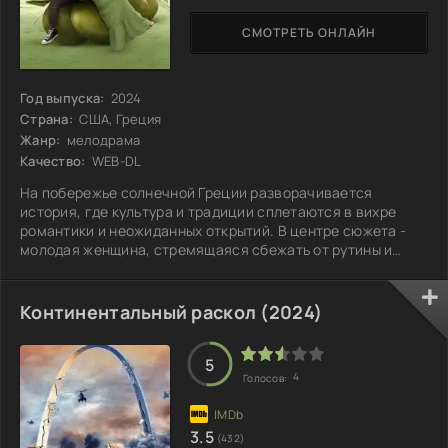
СМОТРЕТЬ ОНЛАЙН
Год выпуска:
2024
Страна:
США, Греция
Жанр:
мелодрама
Качество:
WEB-DL
На побережье солнечной Греции разворачивается
история, где культура и традиции сплетаются в вихре
романтики и неожиданных открытий. В центре сюжета -
молодая женщина, стремящаяся сбежать от рутины и
разочарований мегаполиса. Она отправляется в
небольшую деревушку у моря, где известный кулинар
открывает секреты древнего искусства гастрономии.
Континентальный раскол (2024)
Постепенно героиня понимает, что истинное счастье
скрыто в простых радостях жизни: тепле семейного
очага, дружеских беседах и любви, которая приходит,
5
4
Голосов:
3.5
(432)