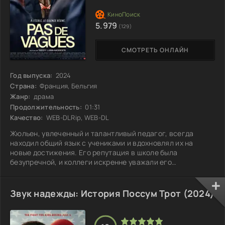
5.979
(129)
СМОТРЕТЬ ОНЛАЙН
Год выпуска:
2024
Страна:
Франция, Бельгия
Жанр:
драма
Продолжительность:
01:31
Качество:
WEB-DLRip, WEB-DL
Жюльен, увлеченный и талантливый педагог, всегда
находил общий язык с учениками и вдохновлял их на
новые достижения. Его репутация в школе была
безупречной, и коллеги искренне уважали его
преданность профессии. Однако спокойная жизнь учителя
переворачивается с ног на голову, когда одна из учениц
предъявляет ему обвинение в неподобающем поведении.
Звук надежды: История Поссум Трот (2024)
Обстановка резко меняется: Жюльен оказывается в
эпицентре яростных обсуждений, и ему приходится
столкнуться с недоверием не только учеников, но и