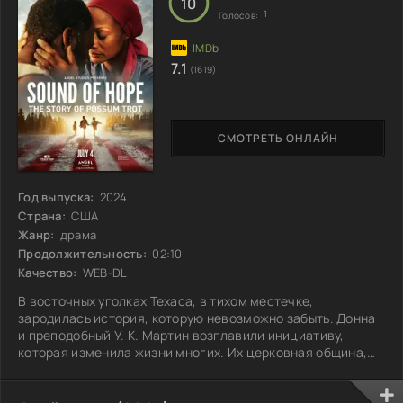
10
1
Голосов:
7.1
(1619)
СМОТРЕТЬ ОНЛАЙН
Год выпуска:
2024
Страна:
США
Жанр:
драма
Продолжительность:
02:10
Качество:
WEB-DL
В восточных уголках Техаса, в тихом местечке,
зародилась история, которую невозможно забыть. Донна
и преподобный У. К. Мартин возглавили инициативу,
которая изменила жизни многих. Их церковная община,
расположенная в скромном Поссум Трот, стала символом
невероятной силы духа и сострадания. Несмотря на