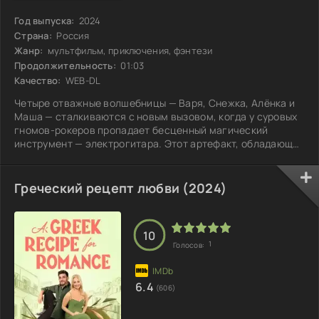
Год выпуска:
2024
Страна:
Россия
Жанр:
мультфильм, приключения, фэнтези
Продолжительность:
01:03
Качество:
WEB-DL
Четыре отважные волшебницы — Варя, Снежка, Алёнка и
Маша — сталкиваются с новым вызовом, когда у суровых
гномов-рокеров пропадает бесценный магический
инструмент — электрогитара. Этот артефакт, обладающий
уникальной силой, оказывается в центре внимания не
только самих гномов, но и их давних соперников — лесных
эльфов. Последние сразу же оказываются под
Греческий рецепт любви (2024)
подозрением, но ситуация стремительно меняется, когда
в игру вступает загадочная и могущественная третья
сторона, чьи намерения остаются
10
1
Голосов:
6.4
(606)