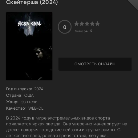
экономические трудности и ограниченные ресурсы, 22
Скейтерша (2024)
семьи объединились ради общей цели — дать будущее 77
детям, оставшимся без родительской любви. Своими
действиями они доказали, что истинная семья
0
0
Голосов:
СМОТРЕТЬ ОНЛАЙН
Год выпуска:
2024
Страна:
США
Жанр:
фэнтези
Качество:
WEB-DL
В 2024 году в мире экстремальных видов спорта
появляется яркая звезда. Она уверенно маневрирует на
доске, покоряя городские пейзажи и крутые рампы. С
легкостью преодолевая препятствия, девушка