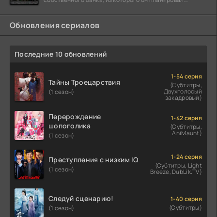
похитить миллиарды долларов. Однако,
Обновления сериалов
Последние 10 обновлений
1-54 серия
Тайны Троецарствия
(Субтитры,
Двухголосый
(1 сезон)
закадровый)
Перерождение
1-42 серия
шопоголика
(Субтитры,
AniMaunt)
(1 сезон)
1-24 серия
Преступления с низким IQ
(Субтитры, Light
(1 сезон)
Breeze, DubLik.TV)
Следуй сценарию!
1-40 серия
(Субтитры)
(1 сезон)