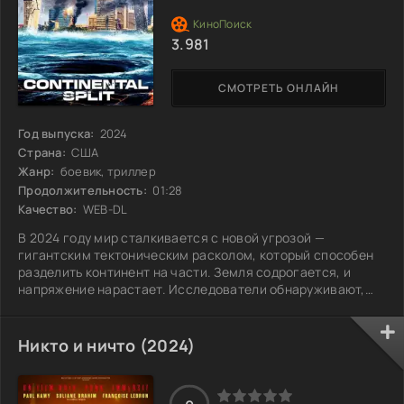
3.981
СМОТРЕТЬ ОНЛАЙН
Год выпуска:
2024
Страна:
США
Жанр:
боевик, триллер
Продолжительность:
01:28
Качество:
WEB-DL
В 2024 году мир сталкивается с новой угрозой —
гигантским тектоническим расколом, который способен
разделить континент на части. Земля содрогается, и
напряжение нарастает. Исследователи обнаруживают,
что в недрах планеты происходит нечто пугающее, и
только сплоченная группа ученых-сейсмологов и
правительственных агентов может предотвратить
Никто и ничто (2024)
надвигающуюся катастрофу. Они бросаются в гонку со
временем, чтобы изучить аномальные явления и найти
способ остановить разлом. В то время как политические и