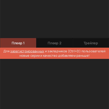
Плеер 1
Плеер 2
Трейлер
Для
зарегистрированных
и закладчиков (Ctrl+D) пользователей
новые серии и качество добавляем раньше!