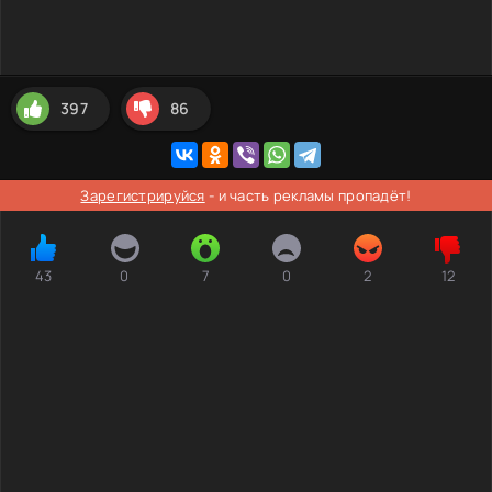
397
86
Зарегистрируйся
- и часть рекламы пропадёт!
43
0
7
0
2
12