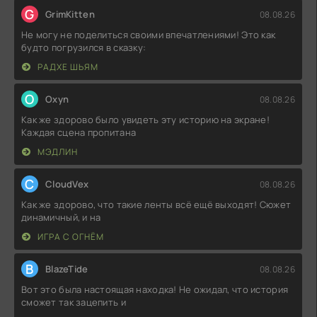
G
GrimKitten
08.08.26
Не могу не поделиться своими впечатлениями! Это как
будто погрузился в сказку:
РАДХЕ ШЬЯМ
O
Oxyn
08.08.26
Как же здорово было увидеть эту историю на экране!
Каждая сцена пропитана
МЭДЛИН
C
CloudVex
08.08.26
Как же здорово, что такие ленты всё ещё выходят! Сюжет
динамичный, и на
ИГРА С ОГНЁМ
B
BlazeTide
08.08.26
Вот это была настоящая находка! Не ожидал, что история
сможет так зацепить и