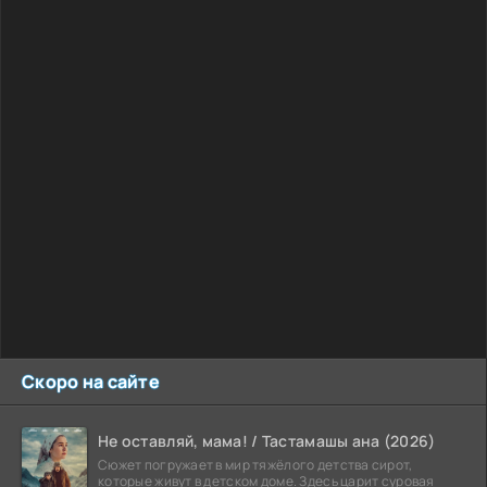
Скоро на сайте
Не оставляй, мама! / Тастамашы ана (2026)
Сюжет погружает в мир тяжёлого детства сирот,
которые живут в детском доме. Здесь царит суровая