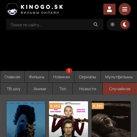
KINOGO.SK
ФИЛЬМЫ ОНЛАЙН
3
Главная
Фильмы
Новинки
Сериалы
Мультфильмы
ТВ шоу
Аниме
Топ
Новости
Случайное
6.452
6.391