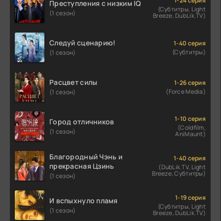
1-24 серия
Преступления с низким IQ
(Субтитры, Light
(1 сезон)
Breeze, DubLik.TV)
Следуй сценарию!
1-40 серия
(Субтитры)
(1 сезон)
Расцвет силы
1-26 серия
(Force Media)
(1 сезон)
1-10 серия
Город отличников
(Coldfilm,
(1 сезон)
AniMaunt)
Благородный Чэнь и
1-40 серия
прекрасная Цзинь
(DubLik.TV, Light
Breeze, Субтитры)
(1 сезон)
1-19 серия
И вспыхнуло пламя
(Субтитры, Light
(1 сезон)
Breeze, DubLik.TV)