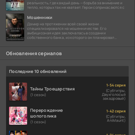
реальность, где каждый день — борьба за внимание и
тепло, которых так не хватает. Герои соприкасаются с
Мошенники
Дамир на протяжении всей своей жизни
специализировался на мошенничестве. Его
амбициозная идея заключалась в создании
собственного банка, из которого он планировал
похитить миллиарды долларов. Однако,
Обновления сериалов
Последние 10 обновлений
1-54 серия
Тайны Троецарствия
(Субтитры,
Двухголосый
(1 сезон)
закадровый)
Перерождение
1-42 серия
шопоголика
(Субтитры,
AniMaunt)
(1 сезон)