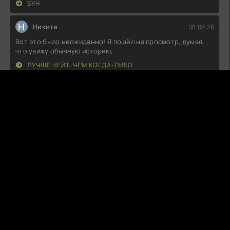
БУН
Н
Никита
08.08.26
Вот это было неожиданно! Я пошёл на просмотр, думая,
что увижу обычную историю,
ЛУЧШЕ НЕЙТ, ЧЕМ КОГДА-ЛИБО
O
Orbita
08.08.26
Как же классно делать попкорн и садиться смотреть что-
то, что реально держит в
ПРОКЛЯТИЕ ПЛАЧУЩЕЙ: БЕЗВРЕМЕНЬЕ