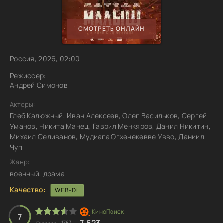
СМОТРЕТЬ ОНЛАЙН
Россия, 2026, 02:00
Режиссер:
Андрей Симонов
Актеры:
Глеб Калюжный, Иван Алексеев, Олег Васильков, Сергей
Уманов, Никита Манец, Гаврил Менкяров, Данил Никитин,
Михаил Селиванов, Мудиага Огхенекевве Увво, Даниил
Чуп
Жанр:
военный, драма
Качество:
WEB-DL
7
7.623
1787
Голосов: