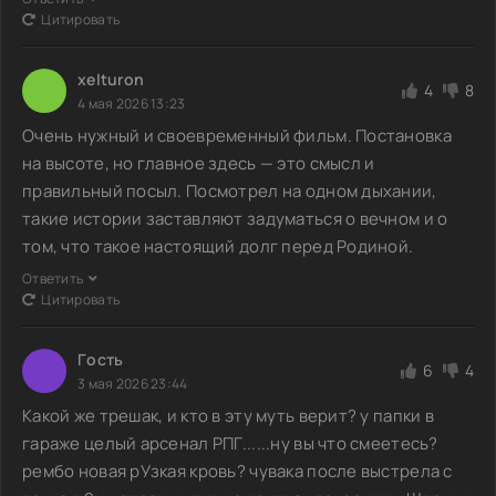
Цитировать
xelturon
4
8
4 мая 2026 13:23
Очень нужный и своевременный фильм. Постановка
на высоте, но главное здесь — это смысл и
правильный посыл. Посмотрел на одном дыхании,
такие истории заставляют задуматься о вечном и о
том, что такое настоящий долг перед Родиной.
Ответить
Цитировать
Гoсть
6
4
3 мая 2026 23:44
Какой же трешак, и кто в эту муть верит? у папки в
гараже целый арсенал РПГ......ну вы что смеетесь?
рембо новая рУзкая кровь? чувака после выстрела с