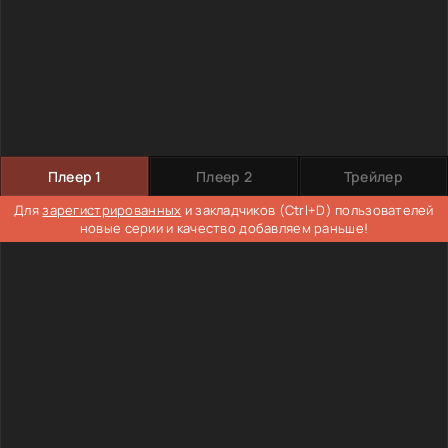
Плеер 1
Плеер 2
Трейлер
Для
зарегистрированных
и закладчиков (Ctrl+D) пользователей
новые серии и качество добавляем раньше!