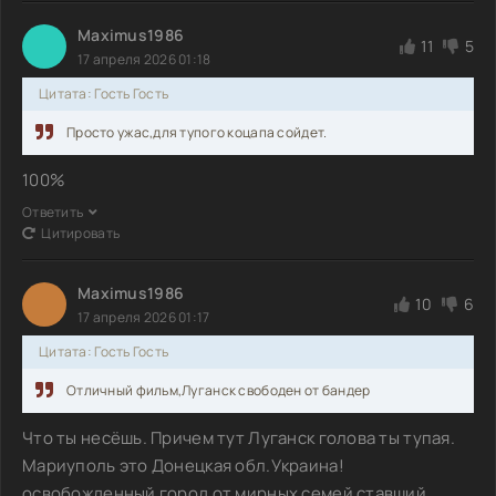
Maximus1986
11
5
17 апреля 2026 01:18
Цитата: Гость Гость
Просто ужас,для тупого коцапа сойдет.
100%
Ответить
Цитировать
Maximus1986
10
6
17 апреля 2026 01:17
Цитата: Гость Гость
Отличный фильм,Луганск свободен от бандер
Что ты несёшь. Причем тут Луганск голова ты тупая.
Мариуполь это Донецкая обл.Украина!
освобожденный город от мирных семей ставший