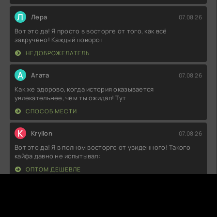
Л
Лера
07.08.26
Вот это да! Я просто в восторге от того, как всё
закручено! Каждый поворот
НЕДОБРОЖЕЛАТЕЛЬ
А
Агата
07.08.26
Как же здорово, когда история оказывается
увлекательнее, чем ты ожидал! Тут
СПОСОБ МЕСТИ
K
Kryllon
07.08.26
Вот это да! Я в полном восторге от увиденного! Такого
кайфа давно не испытывал:
ОПТОМ ДЕШЕВЛЕ
Д
Даня
07.08.26
Не могу не поделиться впечатлениями! Такого я не
ожидал: атмосфера