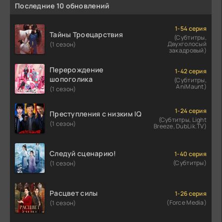
Последние 10 обновлений
1-54 серия
Тайны Троецарствия
(Субтитры,
Двухголосый
(1 сезон)
закадровый)
Перерождение
1-42 серия
шопоголика
(Субтитры,
AniMaunt)
(1 сезон)
1-24 серия
Преступления с низким IQ
(Субтитры, Light
(1 сезон)
Breeze, DubLik.TV)
Следуй сценарию!
1-40 серия
(Субтитры)
(1 сезон)
Расцвет силы
1-26 серия
(Force Media)
(1 сезон)