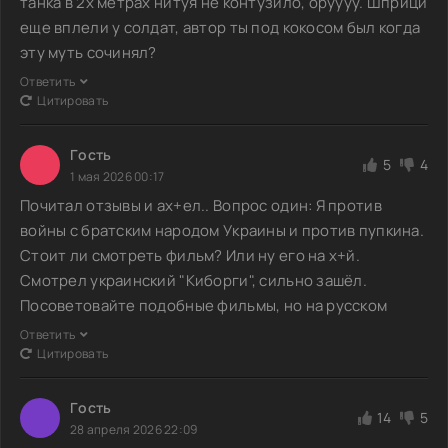
танка в 2х метрах нитуя не контузило, оруууу. Шприци
еще вплели у солдат, автор ты под кокосом был когда
эту муть сочинял?
Ответить
Цитировать
Гoсть
5
4
1 мая 2026 00:17
Почитал отзывы и ах+ел.. Вопрос один: Я против
войны с братским народом Украины и против пупкина.
Стоит ли смотреть фильм? Или ну его на х+й.
Смотрел украинский "Киборги", сильно зашёл.
Посоветовайте подобные фильмы, но на русском
Ответить
Цитировать
Гoсть
14
5
28 апреля 2026 22:09