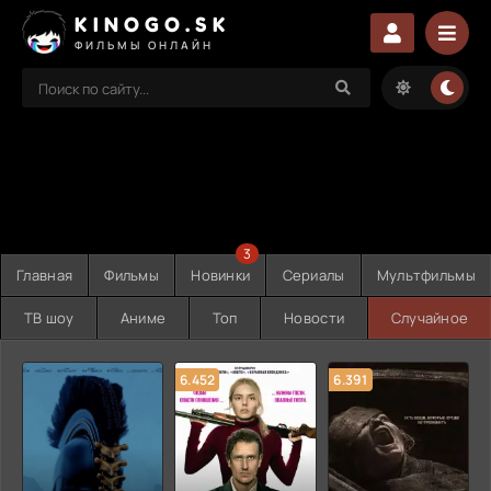
KINOGO.SK
ФИЛЬМЫ ОНЛАЙН
3
Главная
Фильмы
Новинки
Сериалы
Мультфильмы
ТВ шоу
Аниме
Топ
Новости
Случайное
6.452
6.391