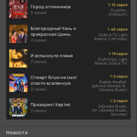
1-10 серия
Город отличников
(Coldfilm,
(1 сезон)
AniMaunt)
Благородный Чэнь и
1-40 серия
прекрасная Цзинь
(DubLik.TV, Light
Breeze, Субтитры)
(1 сезон)
1-19 серия
И вспыхнуло пламя
(Субтитры, Light
(1 сезон)
Breeze, DubLik.TV)
1-2 серия
Стюарт Блум не смог
(Кураж-бамбей,
спасти вселенную
Дубляж HDrezka St.,
(1 сезон)
HDrezka Studio)
1-2 серия
Президент Кертис
(HDrezka Studio.
18+, HDrezka Studio,
(1 сезон)
Syncmer)
Новости