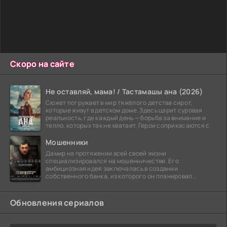
Скоро на сайте
Не оставляй, мама! / Тастамашы ана (2026)
Сюжет погружает в мир тяжёлого детства сирот,
которые живут в детском доме. Здесь царит суровая
реальность, где каждый день — борьба за внимание и
тепло, которых так не хватает. Герои соприкасаются с
Мошенники
Дамир на протяжении всей своей жизни
специализировался на мошенничестве. Его
амбициозная идея заключалась в создании
собственного банка, из которого он планировал
похитить миллиарды долларов. Однако,
Обновления сериалов