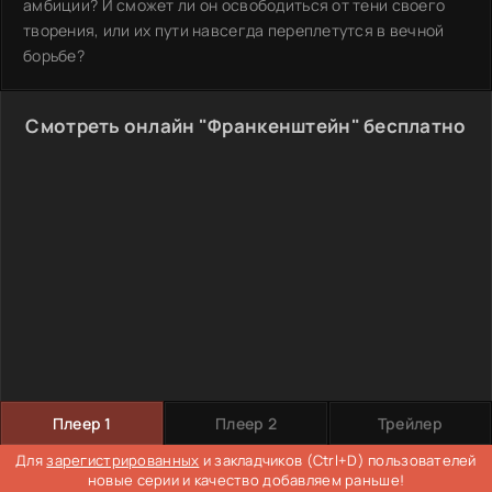
амбиции? И сможет ли он освободиться от тени своего
творения, или их пути навсегда переплетутся в вечной
борьбе?
Смотреть онлайн "Франкенштейн" бесплатно
Плеер 1
Плеер 2
Трейлер
Для
зарегистрированных
и закладчиков (Ctrl+D) пользователей
новые серии и качество добавляем раньше!