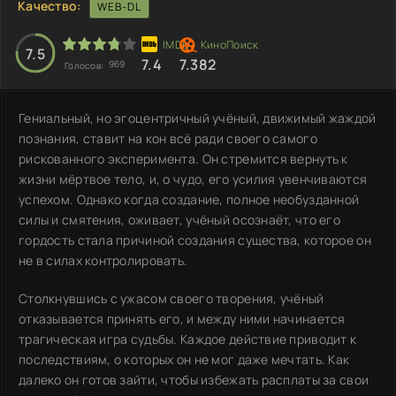
Качество:
WEB-DL
7.5
7.4
7.382
969
Голосов:
Гениальный, но эгоцентричный учёный, движимый жаждой
познания, ставит на кон всё ради своего самого
рискованного эксперимента. Он стремится вернуть к
жизни мёртвое тело, и, о чудо, его усилия увенчиваются
успехом. Однако когда создание, полное необузданной
силы и смятения, оживает, учёный осознаёт, что его
гордость стала причиной создания существа, которое он
не в силах контролировать.
Столкнувшись с ужасом своего творения, учёный
отказывается принять его, и между ними начинается
трагическая игра судьбы. Каждое действие приводит к
последствиям, о которых он не мог даже мечтать. Как
далеко он готов зайти, чтобы избежать расплаты за свои