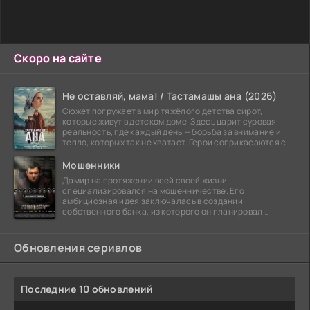
Скоро на сайте
Не оставляй, мама! / Тастамашы ана (2026)
Сюжет погружает в мир тяжёлого детства сирот,
которые живут в детском доме. Здесь царит суровая
реальность, где каждый день — борьба за внимание и
тепло, которых так не хватает. Герои соприкасаются с
Мошенники
Дамир на протяжении всей своей жизни
специализировался на мошенничестве. Его
амбициозная идея заключалась в создании
собственного банка, из которого он планировал
похитить миллиарды долларов. Однако,
Обновления сериалов
Последние 10 обновлений