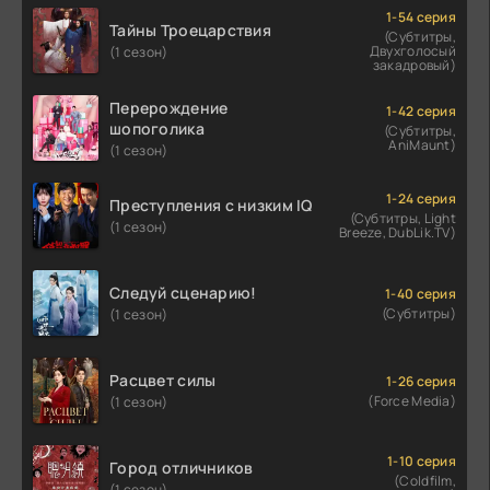
1-54 серия
Тайны Троецарствия
(Субтитры,
Двухголосый
(1 сезон)
закадровый)
Перерождение
1-42 серия
шопоголика
(Субтитры,
AniMaunt)
(1 сезон)
1-24 серия
Преступления с низким IQ
(Субтитры, Light
(1 сезон)
Breeze, DubLik.TV)
Следуй сценарию!
1-40 серия
(Субтитры)
(1 сезон)
Расцвет силы
1-26 серия
(Force Media)
(1 сезон)
1-10 серия
Город отличников
(Coldfilm,
(1 сезон)