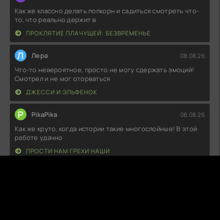
Как же классно делать попкорн и садиться смотреть что-
то, что реально держит в
ПРОКЛЯТИЕ ПЛАЧУЩЕЙ: БЕЗВРЕМЕНЬЕ
Л
Лера
08.08.26
Что-то невероятное, просто не могу сдержать эмоций!
Смотрел и не мог оторваться
ДЖЕССИ И ЭЛЬФЕНОК
P
PikaPika
08.08.26
Как же круто, когда истории такие многослойные! В этой
работе удачно
ПРОСТИ НАМ ГРЕХИ НАШИ
T
TacticalFreak
08.08.26
Как же я был удивлён! Это настоящая находка для
любителей домашнего уюта и
ДОБРО ПОЖАЛОВАТЬ В МАМАС