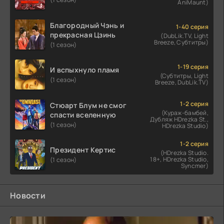
AniMaunt)
Благородный Чэнь и
1-40 серия
прекрасная Цзинь
(DubLik.TV, Light
Breeze, Субтитры)
(1 сезон)
1-19 серия
И вспыхнуло пламя
(Субтитры, Light
(1 сезон)
Breeze, DubLik.TV)
1-2 серия
Стюарт Блум не смог
(Кураж-бамбей,
спасти вселенную
Дубляж HDrezka St.,
(1 сезон)
HDrezka Studio)
1-2 серия
Президент Кертис
(HDrezka Studio.
18+, HDrezka Studio,
(1 сезон)
Syncmer)
Новости