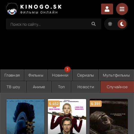
KINOGO.SK
ФИЛЬМЫ ОНЛАЙН
3
Главная
Фильмы
Новинки
Сериалы
Мультфильмы
ТВ шоу
Аниме
Топ
Новости
Случайное
6.452
6.391