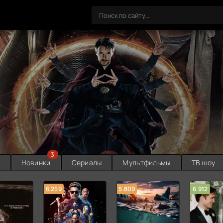
3
ы
Новинки
Сериалы
Мультфильмы
ТВ шоу
6.259
5.809
6.912