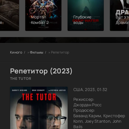
Мортал
Глубокие
Вот эт
я
Комбат 2
воды
драма
Киного
»
Фильмы
» Репетитор
Репетитор (2023)
THE TUTOR
США, 2023, 01:32
Режиссер:
Джордан Росс
Продюсер:
Баванд Карим, Кристофер
Копп, Joey Stanton, John
Bails