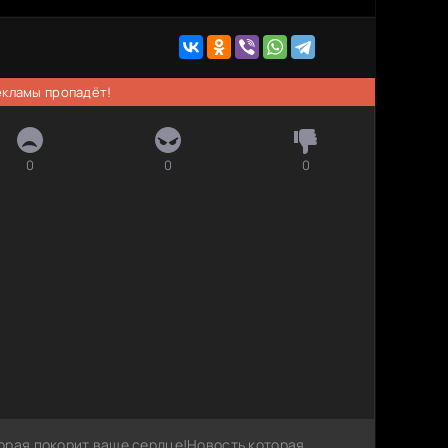
рекламы пропадёт!
0
0
0
орая покорит ваше сердце!Новость которая