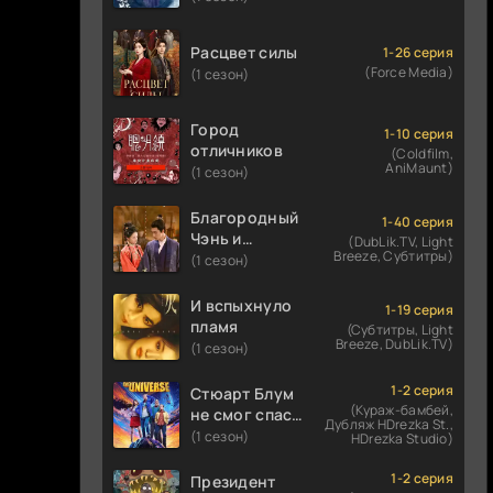
Расцвет силы
1-26 серия
(Force Media)
(1 сезон)
Город
1-10 серия
отличников
(Coldfilm,
AniMaunt)
(1 сезон)
Благородный
1-40 серия
Чэнь и
(DubLik.TV, Light
Breeze, Субтитры)
прекрасная
(1 сезон)
Цзинь
И вспыхнуло
1-19 серия
пламя
(Субтитры, Light
Breeze, DubLik.TV)
(1 сезон)
1-2 серия
Стюарт Блум
(Кураж-бамбей,
не смог спасти
Дубляж HDrezka St.,
вселенную
(1 сезон)
HDrezka Studio)
1-2 серия
Президент