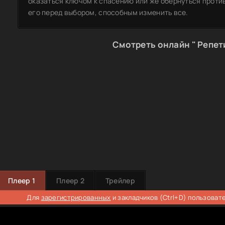
оказаться ключом к спасению или же обернуться против
его перед выбором, способным изменить все.
Смотреть онлайн " Репет
Плеер 1
Плеер 2
Трейлер
Для
зарегистрированных
и закладчиков (Ctrl+D) пользоват