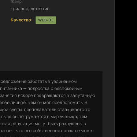
Жанр:
триллер, детектив
Качество:
WEB-DL
предложение работать в уединенном
спитанника — подростка с беспокойным
 занятия вскоре превращаются в запутанную
олее личное, чем он мог предположить. В
ской суеты, преподаватель сталкивается с
льше он погружается в мир ученика, тем
енная репутация могут быть разрушены в
ознает, что его собственное прошлое может