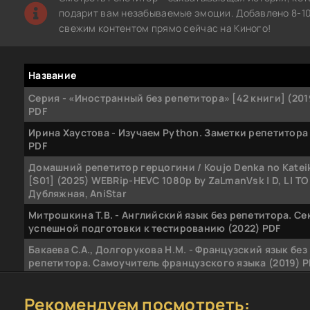
подарит вам незабываемые эмоции. Добавлено 8-10-
свежим контентом прямо сейчас на Киного!
Название
Серия - «Иностранный без репетитора» [42 книги] (201
PDF
Ирина Хаустова - Изучаем Python. Заметки репетитора
PDF
Домашний репетитор герцогини / Koujo Denka no Katei
[S01] (2025) WEBRip-HEVC 1080p by ZaLmanVsk | D, L | ТО
Дубляжная, AniStar
Митрошкина Т.В. - Английский язык без репетитора. Се
успешной подготовки к тестированию (2022) PDF
Бакаева С.А., Долгорукова Н.М. - Французский язык без
репетитора. Самоучитель французского языка (2019) P
Степанов В.Н., Овчинникова О.В. - Химия. Репетитор,
эффективный курс самоподготовки к ЕГЭ (2020) PDF
Рекомендуем посмотреть: