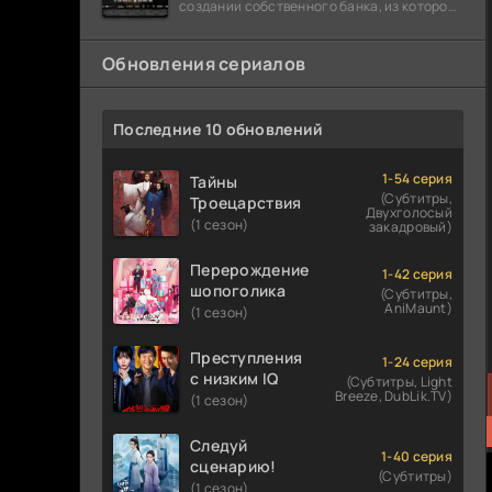
создании собственного банка, из которого
он планировал похитить миллиарды
долларов. Однако,
Обновления сериалов
Последние 10 обновлений
1-54 серия
Тайны
(Субтитры,
Троецарствия
Двухголосый
(1 сезон)
закадровый)
Перерождение
1-42 серия
шопоголика
(Субтитры,
AniMaunt)
(1 сезон)
Преступления
1-24 серия
с низким IQ
(Субтитры, Light
Breeze, DubLik.TV)
(1 сезон)
Следуй
1-40 серия
сценарию!
(Субтитры)
(1 сезон)