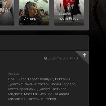
о
Дьявол
!
Литвяк
носит Prada
Верши
2
08 окт 2025, 12:20
Актеры:
Ноа Шнапп, Гаррет Хедлунд, Виктория
Джастис, Джонни Уэстон, Кэбби Бордерс,
Мэтт Борленджи, Джозеф Кастилло-
Мидиетт, Мэтт Риммер, Майкл Аарон
Миллиган, Екатерина Бэйкер