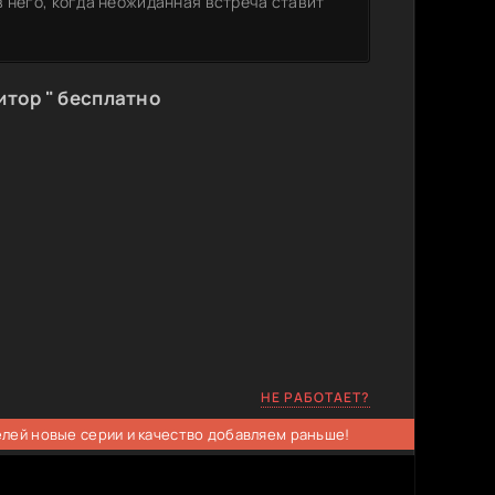
 него, когда неожиданная встреча ставит
итор " бесплатно
НЕ РАБОТАЕТ?
елей новые серии и качество добавляем раньше!