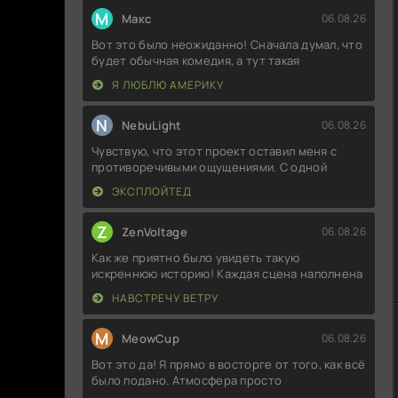
М
Макс
06.08.26
Вот это было неожиданно! Сначала думал, что
будет обычная комедия, а тут такая
Я ЛЮБЛЮ АМЕРИКУ
N
NebuLight
06.08.26
Чувствую, что этот проект оставил меня с
противоречивыми ощущениями. С одной
ЭКСПЛОЙТЕД
Z
ZenVoltage
06.08.26
Как же приятно было увидеть такую
искреннюю историю! Каждая сцена наполнена
НАВСТРЕЧУ ВЕТРУ
M
MeowCup
06.08.26
Вот это да! Я прямо в восторге от того, как всё
было подано. Атмосфера просто