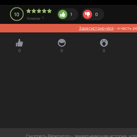
10
1
0
1
Голосов:
Зарегистрируйся
- и часть 
0
0
0
Смотреть Репетитор – захватывающая история, кот