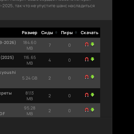
2025, так что не упустите шанс насладиться
Размер
Сиды
Пиры
Скачать
9-2026)
184.60
7
0
MB
 (2025)
116.65
4
0
MB
kyoushi
5.24 GB
2
0
креты
81.13
2
0
MB
95.28
2
0
DF
MB
11.59
0
0
MB