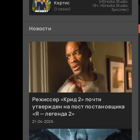
(HDrezka Studio.
Кертис
18+, HDrezka Studio,
(1 сезон)
Syncmer)
Новости
Режиссер «Крид 2» почти
утвержден на пост постановщика
«Я — легенда 2»
21-04-2026