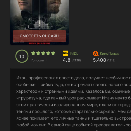
СМОТРЕТЬ ОНЛАЙН
10
4.8
5.408
1
Голосов:
(4336)
(1218)
Итан, профессионал своего дела, получает необычное 
особняке. Прибыв туда, он встречает своего нового во
характером и странными идеями. Казалось бы, обычные
игру разума, где каждый урок раскрывает Итану нечто б
этом практически изолированном мире, вдали от город
тенями прошлого, которые старательно скрывал. Чем да
яснее понимает: его личные тайны и тщательно выстро
любой момент. В самой гуще событий преподаватель ос