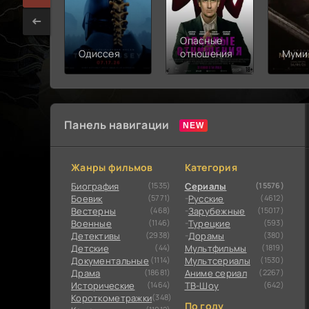
Опасные
Одиссея
отношения
Муми
Панель навигации
Жанры фильмов
Категория
Биография
(1535)
Сериалы
(15576)
Боевик
(5771)
Русские
(4612)
Вестерны
(468)
Зарубежные
(15017)
Военные
(1146)
Турецкие
(593)
Детективы
(2938)
Дорамы
(380)
Детские
(44)
Мультфильмы
(1819)
Документальные
(1114)
Мультсериалы
(1530)
Драма
(18681)
Аниме сериал
(2267)
Исторические
(1464)
ТВ-Шоу
(642)
Короткометражки
(348)
По году