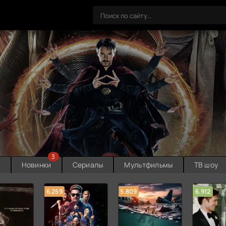
3
ы
Новинки
Сериалы
Мультфильмы
ТВ шоу
6.259
5.809
6.912