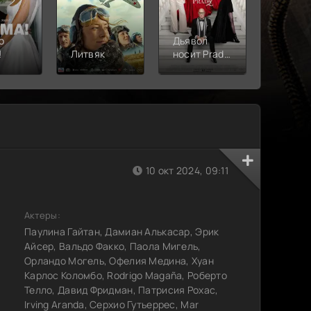
о
Дьявол
!
Литвяк
носит Prada
Верши
2
10 окт 2024, 09:11
Актеры:
Паулина Гайтан, Дамиан Алькасар, Эрик
Айсер, Вальдо Факко, Паола Мигель,
Орландо Могель, Офелия Медина, Хуан
Карлос Коломбо, Rodrigo Magaña, Роберто
Телло, Давид Фридман, Патрисия Рохас,
Irving Aranda, Серхио Гутьеррес, Mar