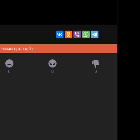
рекламы пропадёт!
0
0
0