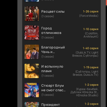
Расцвет силы
1-26 серия
(Force Media)
(1 сезон)
Город
1-10 серия
отличников
(Coldfilm,
AniMaunt)
(1 сезон)
Благородный
1-40 серия
Чэнь и
(DubLik.TV, Light
Breeze, Субтитры)
прекрасная
(1 сезон)
Цзинь
И вспыхнуло
1-19 серия
пламя
(Субтитры, Light
Breeze, DubLik.TV)
(1 сезон)
1-2 серия
Стюарт Блум
(Кураж-бамбей,
не смог спасти
Дубляж HDrezka St.,
вселенную
(1 сезон)
HDrezka Studio)
1-2 серия
Президент