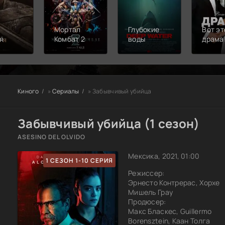
Мортал
Глубокие
Вот эт
я
Комбат 2
воды
драма
Киного
»
Сериалы
» Забывчивый убийца
Забывчивый убийца (1 сезон)
ASESINO DEL OLVIDO
Мексика, 2021, 01:00
1 СЕЗОН 1-10 СЕРИЯ
Режиссер:
Эрнесто Контрерас, Хорхе
Мишель Грау
Продюсер:
Макс Бласкес, Guillermo
Borensztein, Каан Толга