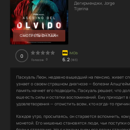
Дегирменджи, Jorge
Tijerina
СМОТРЕТЬ ОНЛАЙН
0
6.2
0
Голосов:
(183)
Паскуаль Леон, недавно вышедший на пенсию, живет сп
узнает о своем страшном диагнозе — болезни Альцгейм
память начнет его подводить, Паскуаль решает, что дол
еще есть силы и остатки воспоминаний. Ему приходит в 
удовлетворения — отомстить всем, кто когда-то причин
Каждое утро, просыпаясь, он старается вспомнить, кому
монетой. Его мишенью становятся люди, чьи поступки 
боли и страдания. Но с каждым днем его разум станови