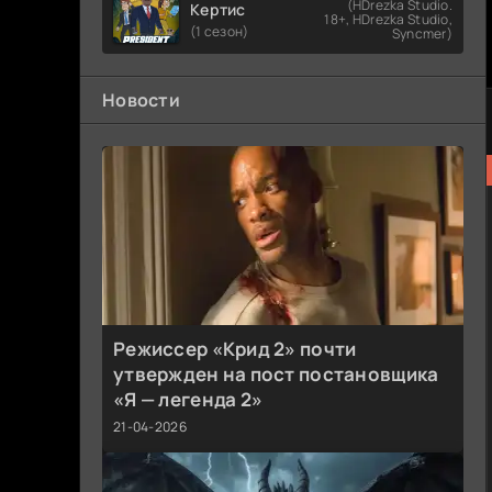
(HDrezka Studio.
Кертис
18+, HDrezka Studio,
(1 сезон)
Syncmer)
Новости
Режиссер «Крид 2» почти
утвержден на пост постановщика
«Я — легенда 2»
21-04-2026