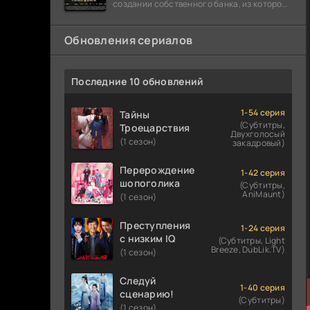
создании собственного банка, из которого
он планировал похитить миллиарды
долларов. Однако,
Обновления сериалов
Последние 10 обновлений
1-54 серия
Тайны
(Субтитры,
Троецарствия
Двухголосый
(1 сезон)
закадровый)
Перерождение
1-42 серия
шопоголика
(Субтитры,
AniMaunt)
(1 сезон)
Преступления
1-24 серия
с низким IQ
(Субтитры, Light
Breeze, DubLik.TV)
(1 сезон)
Следуй
1-40 серия
сценарию!
(Субтитры)
(1 сезон)