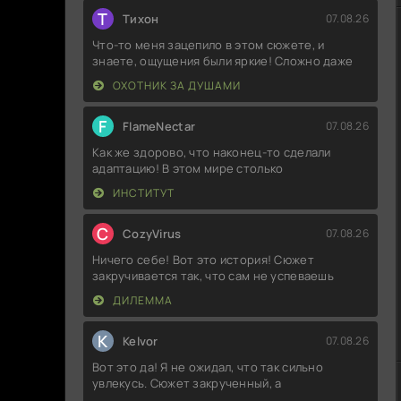
Т
Тихон
07.08.26
Что-то меня зацепило в этом сюжете, и
знаете, ощущения были яркие! Сложно даже
ОХОТНИК ЗА ДУШАМИ
F
FlameNectar
07.08.26
Как же здорово, что наконец-то сделали
адаптацию! В этом мире столько
ИНСТИТУТ
C
CozyVirus
07.08.26
Ничего себе! Вот это история! Сюжет
закручивается так, что сам не успеваешь
ДИЛЕММА
K
Kelvor
07.08.26
Вот это да! Я не ожидал, что так сильно
увлекусь. Сюжет закрученный, а