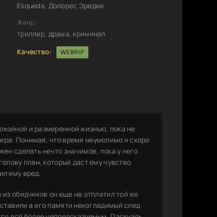
Esqueda, Долорес Эредия
Жанр:
триллер, драма, криминал
Качество:
WEBRIP
окойной и размеренной жизнью, пока не
ера. Понимая, что время неумолимо и скоро
жен сделать нечто значимое, пока у него
голову план, который даст ему чувство
ил ему вред.
 из обидчиков он еще не отплатил той же
оставили в его памяти неизгладимый след
тся всё более непредсказуемым. Паскуаль