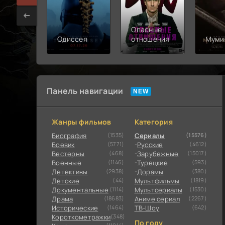
Опасные
Одиссея
отношения
Муми
Панель навигации
Жанры фильмов
Категория
Биография
(1535)
Сериалы
(15576)
Боевик
(5771)
Русские
(4612)
Вестерны
(468)
Зарубежные
(15017)
Военные
(1146)
Турецкие
(593)
Детективы
(2938)
Дорамы
(380)
Детские
(44)
Мультфильмы
(1819)
Документальные
(1114)
Мультсериалы
(1530)
Драма
(18683)
Аниме сериал
(2267)
Исторические
(1464)
ТВ-Шоу
(642)
Короткометражки
(348)
По году