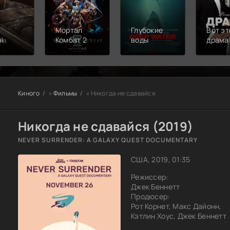
Мортал
Глубокие
Вот эт
я
Комбат 2
воды
драма
Киного
»
Фильмы
» Никогда не сдавайся
Никогда не сдавайся (2019)
NEVER SURRENDER: A GALAXY QUEST DOCUMENTARY
США, 2019, 01:35
Режиссер:
Джек Беннетт
Продюсер:
Рот Корнет, Макс Дайонн,
Кэтлин Хоус, Джек Беннетт