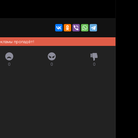
рекламы пропадёт!
0
0
0