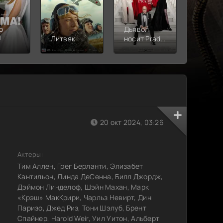
о
Дьявол
!
Литвяк
носит Prada
Верши
2
20 окт 2024, 03:26
Актеры:
Тим Аллен, Грег Берланти, Элизабет
Кантильон, Линда ДеСенна, Билл Джордж,
Дэймон Линделоф, Шэйн Махан, Марк
«Крэш» МакКрири, Чарльз Невирт, Дин
Паризо, Джед Риз, Тони Шэлуб, Брент
Спайнер, Harold Weir, Уил Уитон, Альберт