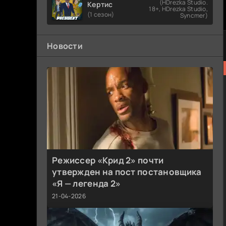
(HDrezka Studio.
Кертис
18+, HDrezka Studio,
(1 сезон)
Syncmer)
Новости
Режиссер «Крид 2» почти
утвержден на пост постановщика
«Я — легенда 2»
21-04-2026