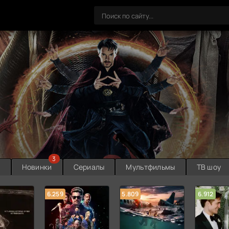
3
ы
Новинки
Сериалы
Мультфильмы
ТВ шоу
6.259
5.809
6.912