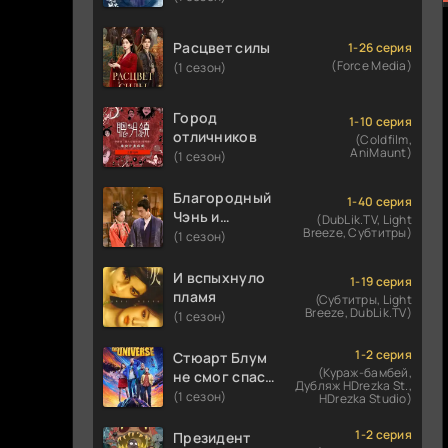
Расцвет силы
1-26 серия
(Force Media)
(1 сезон)
Город
1-10 серия
отличников
(Coldfilm,
AniMaunt)
(1 сезон)
Благородный
1-40 серия
Чэнь и
(DubLik.TV, Light
Breeze, Субтитры)
прекрасная
(1 сезон)
Цзинь
И вспыхнуло
1-19 серия
пламя
(Субтитры, Light
Breeze, DubLik.TV)
(1 сезон)
1-2 серия
Стюарт Блум
(Кураж-бамбей,
не смог спасти
Дубляж HDrezka St.,
вселенную
(1 сезон)
HDrezka Studio)
1-2 серия
Президент