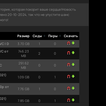
тория, которая покорит ваше сердце!Новость
но 20-10-2024, так что не упустите шанс
ного!
Размер
Сиды
Пиры
Скачать
C | D
3.70 GB
1
0
VC от
746.23
2
0
MB
291.62
AC
0
0
MB
021)
1.09 GB
0
1
0p от
7.76 GB
1
0
021)
7.85 GB
0
1