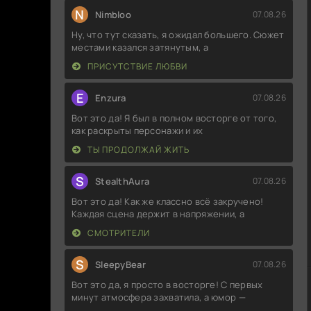
N
Nimbloo
07.08.26
Ну, что тут сказать, я ожидал большего. Сюжет
местами казался затянутым, а
ПРИСУТСТВИЕ ЛЮБВИ
E
Enzura
07.08.26
Вот это да! Я был в полном восторге от того,
как раскрыты персонажи и их
ТЫ ПРОДОЛЖАЙ ЖИТЬ
S
StealthAura
07.08.26
Вот это да! Как же классно всё закручено!
Каждая сцена держит в напряжении, а
СМОТРИТЕЛИ
S
SleepyBear
07.08.26
Вот это да, я просто в восторге! С первых
минут атмосфера захватила, а юмор —