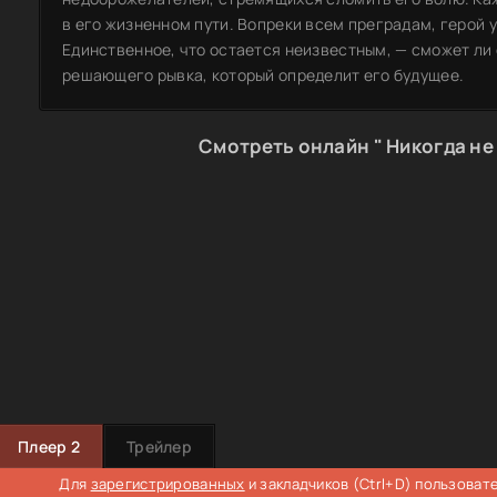
в его жизненном пути. Вопреки всем преградам, герой у
Единственное, что остается неизвестным, — сможет ли 
решающего рывка, который определит его будущее.
Смотреть онлайн " Никогда не
Плеер 2
Трейлер
Для
зарегистрированных
и закладчиков (Ctrl+D) пользоват