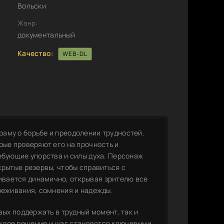
Вольски
Жанр:
документальный
Качество:
WEB-DL
аму о борьбе и преодолении трудностей.
рые проверяют его на прочность и
ебующие упорства и силы духа. Персонаж
крытые резервы, чтобы справиться с
вается динамично, открывая зрителю все
реживания, сомнения и надежды.
вых поддержать в трудный момент, так и
ждое решение и шаг становятся ключевыми