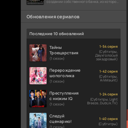
создании собственного банка, из которого
он планировал похитить миллиарды
долларов. Однако,
Обновления сериалов
Последние 10 обновлений
1-54 серия
Тайны
(Субтитры,
Троецарствия
Двухголосый
(1 сезон)
закадровый)
Перерождение
1-42 серия
шопоголика
(Субтитры,
AniMaunt)
(1 сезон)
Преступления
1-24 серия
с низким IQ
(Субтитры, Light
Breeze, DubLik.TV)
(1 сезон)
Следуй
1-40 серия
сценарию!
(Субтитры)
(1 сезон)