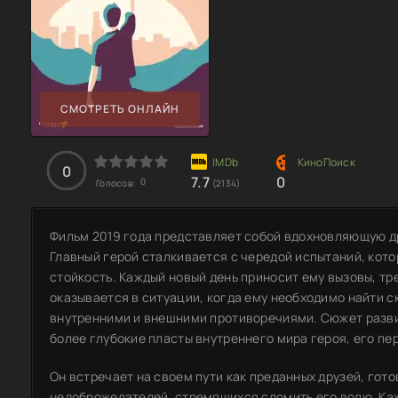
СМОТРЕТЬ ОНЛАЙН
0
7.7
0
0
Голосов:
(2134)
Фильм 2019 года представляет собой вдохновляющую др
Главный герой сталкивается с чередой испытаний, кото
стойкость. Каждый новый день приносит ему вызовы, тр
оказывается в ситуации, когда ему необходимо найти с
внутренними и внешними противоречиями. Сюжет разви
более глубокие пласты внутреннего мира героя, его пе
Он встречает на своем пути как преданных друзей, гото
недоброжелателей, стремящихся сломить его волю. Ка