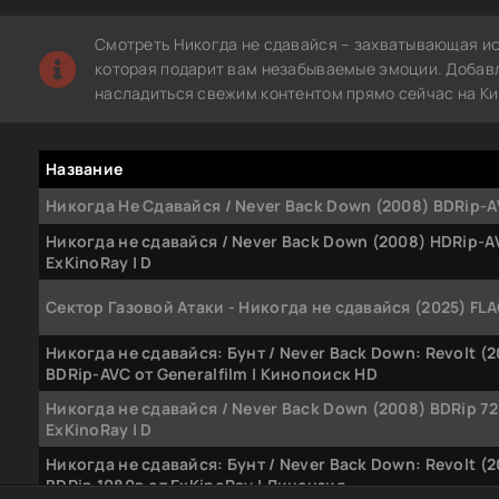
Смотреть Никогда не сдавайся – захватывающая ис
которая подарит вам незабываемые эмоции. Добавле
насладиться свежим контентом прямо сейчас на Ки
Название
Никогда Не Сдавайся / Never Back Down (2008) BDRip-AV
Никогда не сдавайся / Never Back Down (2008) HDRip-A
ExKinoRay | D
Сектор Газовой Атаки - Никогда не сдавайся (2025) FL
Никогда не сдавайся: Бунт / Never Back Down: Revolt (2
BDRip-AVC от Generalfilm | Кинопоиск HD
Никогда не сдавайся / Never Back Down (2008) BDRip 72
ExKinoRay | D
Никогда не сдавайся: Бунт / Never Back Down: Revolt (2
BDRip 1080p от ExKinoRay | Лицензия