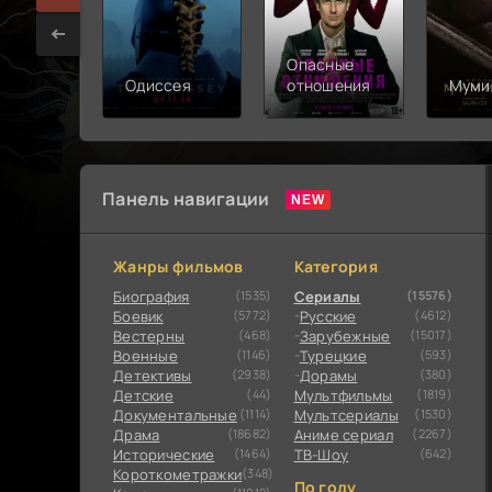
Опасные
Одиссея
отношения
Муми
Панель навигации
Жанры фильмов
Категория
Биография
(1535)
Сериалы
(15576)
Боевик
(5772)
Русские
(4612)
Вестерны
(468)
Зарубежные
(15017)
Военные
(1146)
Турецкие
(593)
Детективы
(2938)
Дорамы
(380)
Детские
(44)
Мультфильмы
(1819)
Документальные
(1114)
Мультсериалы
(1530)
Драма
(18682)
Аниме сериал
(2267)
Исторические
(1464)
ТВ-Шоу
(642)
Короткометражки
(348)
По году