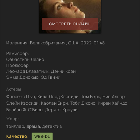
СМОТРЕТЬ ОНЛАЙН
Ирландия, Великобритания, США, 2022, 01:48
Режиссер:
Себастьян Лелио
Продюсер:
Леонард Блаватник, Дэнни Коэн,
Эмма Донохью, Эд Гвини
Актеры:
Флоренс Пью, Кила Лорд Кэссиди, Том Бёрк, Нив Алгар,
Элейн Кэссиди, Каолан Бирн, Тоби Джонс, Киран Хайндс,
Брайан Ф. О’Бирн, Дермот Краули
Жанр:
триллер, драма, детектив
Качество:
WEB-DL