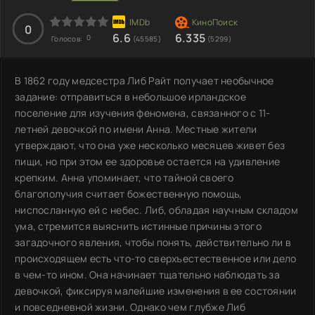
0
6.6
6.335
0
Голосов:
(45585)
(5299)
В 1862 году медсестра Либ Райт получает необычное
задание: отправиться в небольшое ирландское
поселение для изучения феномена, связанного с 11-
летней девочкой по имени Анна. Местные жители
утверждают, что она уже несколько месяцев живет без
пищи, но при этом ее здоровье остается на удивление
крепким. Анна упоминает, что тайной своего
благополучия считает божественную помощь,
ниспосланную ей с небес. Либ, обладая научным складом
ума, стремится выяснить истинные причины этого
загадочного явления, чтобы понять, действительно ли в
происходящем есть что-то сверхъестественное или дело
в чем-то ином. Она начинает тщательно наблюдать за
девочкой, фиксируя малейшие изменения в ее состоянии
и повседневной жизни. Однако чем глубже Либ