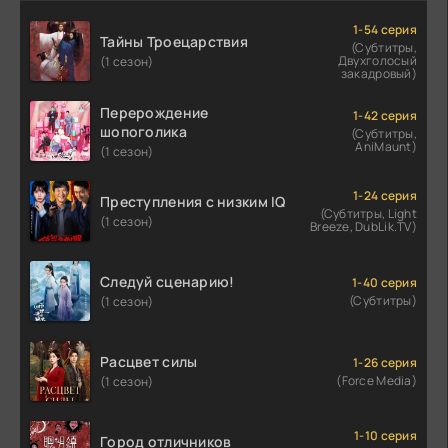
1-54 серия
Тайны Троецарствия
(Субтитры,
Двухголосый
(1 сезон)
закадровый)
Перерождение
1-42 серия
шопоголика
(Субтитры,
AniMaunt)
(1 сезон)
1-24 серия
Преступления с низким IQ
(Субтитры, Light
(1 сезон)
Breeze, DubLik.TV)
Следуй сценарию!
1-40 серия
(Субтитры)
(1 сезон)
Расцвет силы
1-26 серия
(Force Media)
(1 сезон)
1-10 серия
Город отличников