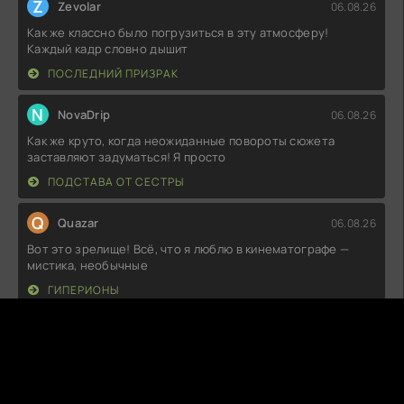
Z
Zevolar
06.08.26
Как же классно было погрузиться в эту атмосферу!
Каждый кадр словно дышит
ПОСЛЕДНИЙ ПРИЗРАК
N
NovaDrip
06.08.26
Как же круто, когда неожиданные повороты сюжета
заставляют задуматься! Я просто
ПОДСТАВА ОТ СЕСТРЫ
Q
Quazar
06.08.26
Вот это зрелище! Всё, что я люблю в кинематографе —
мистика, необычные
ГИПЕРИОНЫ
H
HeadHunter
06.08.26
Как же мне понравилось это зрелище! Такой необычный
сюжет, который заставляет
ЛУННЫЙ ЗАМОК