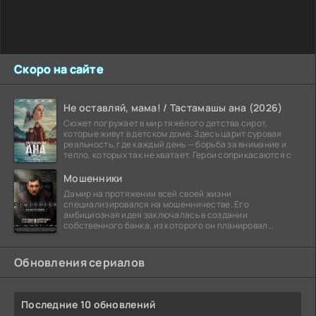
Скоро на сайте
Не оставляй, мама! / Тастамашы ана (2026)
Сюжет погружает в мир тяжёлого детства сирот,
которые живут в детском доме. Здесь царит суровая
реальность, где каждый день — борьба за внимание и
тепло, которых так не хватает. Герои соприкасаются с
Мошенники
Дамир на протяжении всей своей жизни
специализировался на мошенничестве. Его
амбициозная идея заключалась в создании
собственного банка, из которого он планировал
похитить миллиарды долларов. Однако,
Обновления сериалов
Последние 10 обновлений