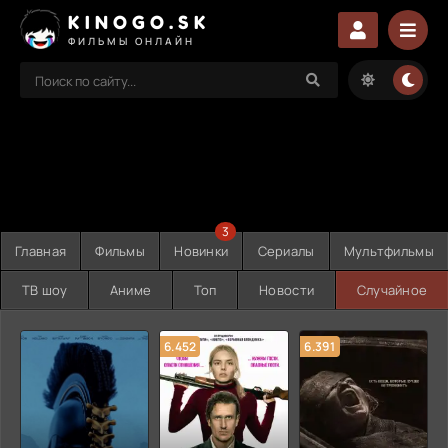
KINOGO.SK
ФИЛЬМЫ ОНЛАЙН
3
Главная
Фильмы
Новинки
Сериалы
Мультфильмы
ТВ шоу
Аниме
Топ
Новости
Случайное
6.452
6.391