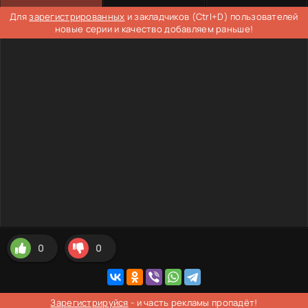
Для
зарегистрированных
и закладчиков (Ctrl+D) пользователей
новые серии и качество добавляем раньше!
0
0
Зарегистрируйся
- и часть рекламы пропадёт!