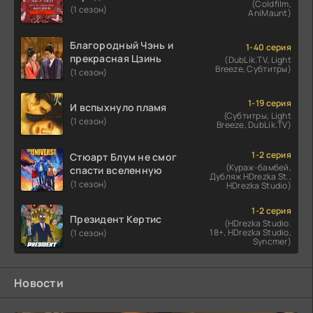
(Coldfilm,
(1 сезон)
AniMaunt)
Благородный Чэнь и
1-40 серия
прекрасная Цзинь
(DubLik.TV, Light
Breeze, Субтитры)
(1 сезон)
1-19 серия
И вспыхнуло пламя
(Субтитры, Light
(1 сезон)
Breeze, DubLik.TV)
1-2 серия
Стюарт Блум не смог
(Кураж-бамбей,
спасти вселенную
Дубляж HDrezka St.,
(1 сезон)
HDrezka Studio)
1-2 серия
Президент Кертис
(HDrezka Studio.
18+, HDrezka Studio,
(1 сезон)
Syncmer)
Новости