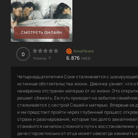
СМОТРЕТЬ ОНЛАЙН
0
6.876
0
Голосов:
(1922)
Четырнадцатилетняя Соня сталкивается с шокирующей 
истинные обстоятельства жизни. Девочка узнает, что оте
намеренно отстранен матерью от их жизни. Это открыти
решает сбежать. Ее путь приводит на забытое семейное
сталкивается с сестрой Сашей и матерью. Впервые за
и им предстоит пройти через глубинный процесс откров
страхи и разочарования, которые так долго замалчивал
становится началом сложного пути к восстановлению у
даче старое письмо от отца может навсегда изменить и