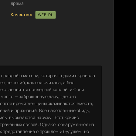
драма
Качество:
WEB-DL
правдой о матери, которая годами скрывала
ц не погиб, как она считала, а был
е становится последней каплей, и Соня
 место — заброшенную дачу, где она
 долгое время женщины оказываются вместе,
ений и признаний. Все накопленные обиды,
ись, вырываются наружу. Этот кризис
траченных связей. Однако, обнаруженное на
х представление о прошлом и будущем, но