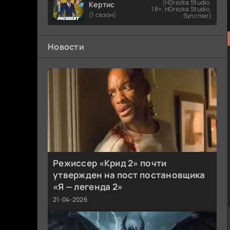
(HDrezka Studio.
Кертис
18+, HDrezka Studio,
(1 сезон)
Syncmer)
Новости
Режиссер «Крид 2» почти
утвержден на пост постановщика
«Я — легенда 2»
21-04-2026