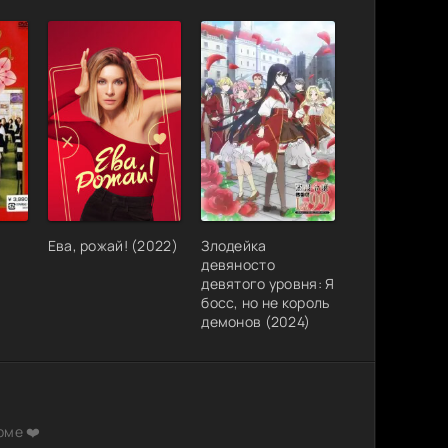
Ева, рожай! (2022)
Злодейка
девяносто
девятого уровня: Я
босс, но не король
демонов (2024)
рме ❤️