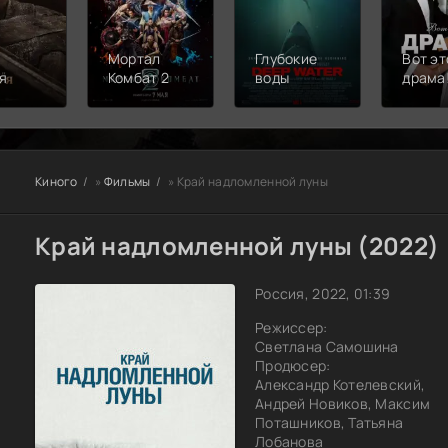
Мортал
Глубокие
Вот эт
я
Комбат 2
воды
драма
Киного
»
Фильмы
» Край надломленной луны
Край надломленной луны (2022)
Россия, 2022, 01:39
Режиссер:
Светлана Самошина
Продюсер:
Александр Котелевский,
Андрей Новиков, Максим
Поташников, Татьяна
Лобанова