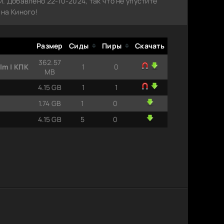
 Добавлено 22-10-2024, так что не упустите
на Киного!
Размер
Сиды
Пиры
Скачать
362.57
lm | КПК
1
0
MB
4.15 GB
1
1
1.74 GB
1
0
4.15 GB
5
0