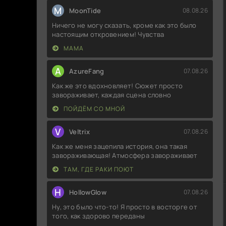
M
MoonTide
08.08.26
Ничего не могу сказать, кроме как это было
настоящим откровением! Чувства
МАМА
A
AzureFang
07.08.26
Как же это вдохновляет! Сюжет просто
завораживает, каждая сцена словно
ПОЙДЁМ СО МНОЙ
V
Veltrix
07.08.26
Как же меня зацепила история, она такая
завораживающая! Атмосфера завораживает
ТАМ, ГДЕ РАКИ ПОЮТ
H
HollowGlow
07.08.26
Ну, это было что-то! Я просто в восторге от
того, как здорово переданы