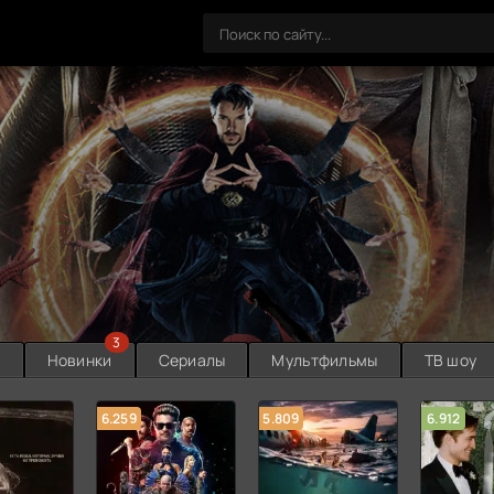
3
ы
Новинки
Сериалы
Мультфильмы
ТВ шоу
6.259
5.809
6.912