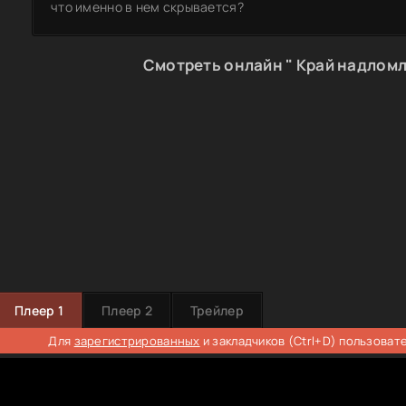
что именно в нем скрывается?
Смотреть онлайн " Край надломл
Плеер 1
Плеер 2
Трейлер
Для
зарегистрированных
и закладчиков (Ctrl+D) пользоват