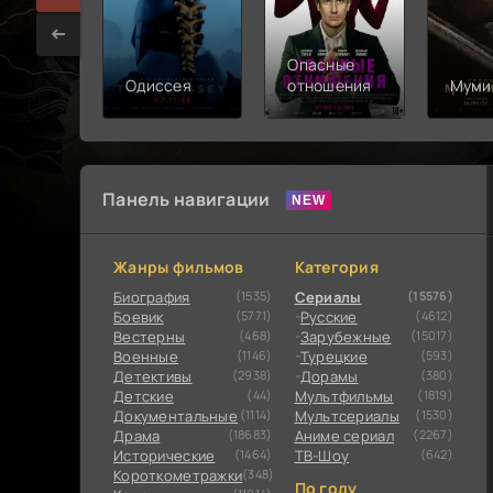
Опасные
Одиссея
отношения
Муми
Панель навигации
Жанры фильмов
Категория
Биография
(1535)
Сериалы
(15576)
Боевик
(5771)
Русские
(4612)
Вестерны
(468)
Зарубежные
(15017)
Военные
(1146)
Турецкие
(593)
Детективы
(2938)
Дорамы
(380)
Детские
(44)
Мультфильмы
(1819)
Документальные
(1114)
Мультсериалы
(1530)
Драма
(18683)
Аниме сериал
(2267)
Исторические
(1464)
ТВ-Шоу
(642)
Короткометражки
(348)
По году