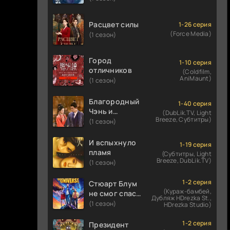
Расцвет силы
1-26 серия
(Force Media)
(1 сезон)
Город
1-10 серия
отличников
(Coldfilm,
AniMaunt)
(1 сезон)
Благородный
1-40 серия
Чэнь и
(DubLik.TV, Light
Breeze, Субтитры)
прекрасная
(1 сезон)
Цзинь
И вспыхнуло
1-19 серия
пламя
(Субтитры, Light
Breeze, DubLik.TV)
(1 сезон)
1-2 серия
Стюарт Блум
(Кураж-бамбей,
не смог спасти
Дубляж HDrezka St.,
вселенную
(1 сезон)
HDrezka Studio)
1-2 серия
Президент