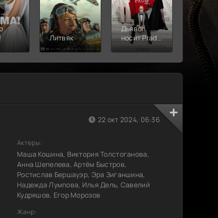
о
Дьявол
!
Литвяк
носит Prada
Верши
2
22 окт 2024, 06:36
Актеры:
Маша Кошина, Виктория Толстоганова,
Анна Шепелева, Артём Быстров,
Ростислав Бершауэр, Эра Зиганшина,
Надежда Лумпова, Илья Дель, Савелий
Кудряшов, Егор Морозов
Жанр: