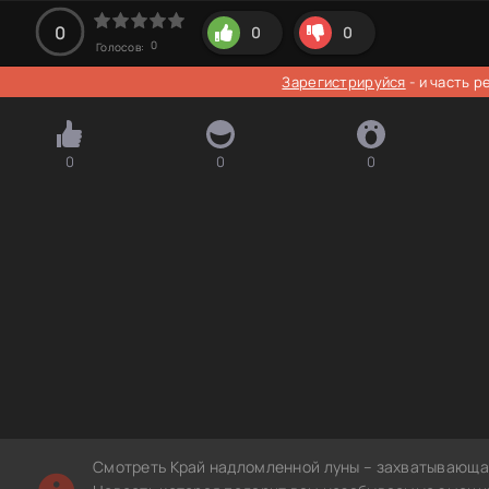
0
0
0
0
Голосов:
Зарегистрируйся
- и часть 
0
0
0
Смотреть Край надломленной луны – захватывающая