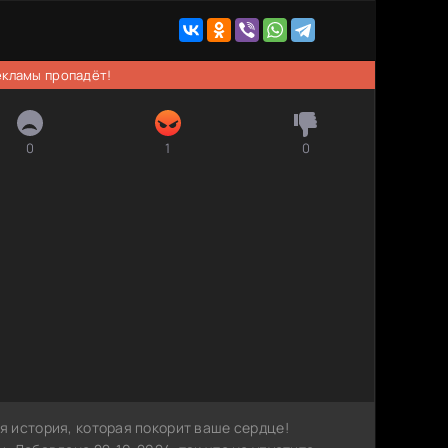
рекламы пропадёт!
0
1
0
 история, которая покорит ваше сердце!