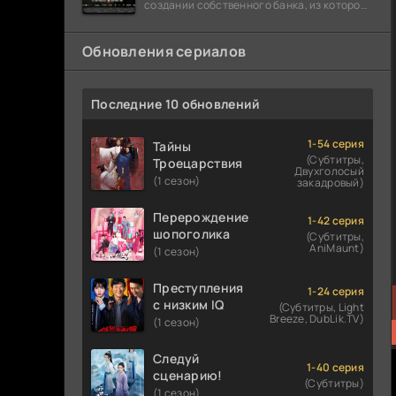
создании собственного банка, из которого
он планировал похитить миллиарды
долларов. Однако,
Обновления сериалов
Последние 10 обновлений
1-54 серия
Тайны
(Субтитры,
Троецарствия
Двухголосый
(1 сезон)
закадровый)
Перерождение
1-42 серия
шопоголика
(Субтитры,
AniMaunt)
(1 сезон)
Преступления
1-24 серия
с низким IQ
(Субтитры, Light
Breeze, DubLik.TV)
(1 сезон)
Следуй
1-40 серия
сценарию!
(Субтитры)
(1 сезон)