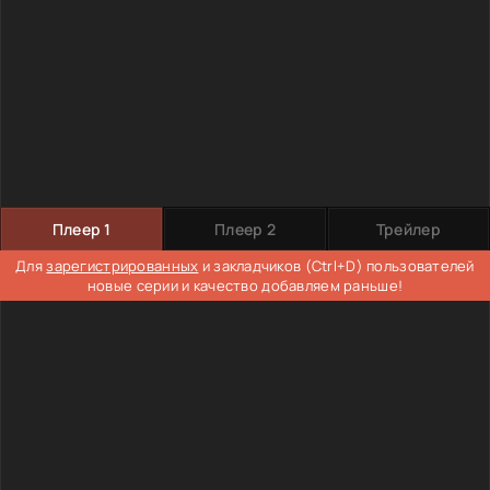
Плеер 1
Плеер 2
Трейлер
Для
зарегистрированных
и закладчиков (Ctrl+D) пользователей
новые серии и качество добавляем раньше!