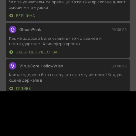
Что за удивительное зрелище! Каждый кадр словно дышит
эмоциями, а музыка
ВЕРШИНА
G
GloomPeak
09.08.26
Как же здорово было увидеть что-то свежее и
нестандартное! Атмосфера просто
ЗАБЫТЫЕ СУЩЕСТВА
V
V1rusCore HollowWish
09.08.26
Как же здорово было погрузиться в эту историю! Каждая
сцена держала в
ГРЭЙВЗ
G
Glitchika
09.08.26
Вот это да! Честно, я в восторге. Сюжет захватывает с
первых минут, и герои
ЖИЗНЬ ПОСЛЕ ТЕБЯ