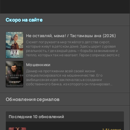
Скоро на сайте
Не оставляй, мама! / Тастамашы ана (2026)
Сюжет погружает в мир тяжёлого детства сирот,
которые живут в детском доме. Здесь царит суровая
реальность, где каждый день — борьба за внимание и
тепло, которых так не хватает. Герои соприкасаются с
Мошенники
Дамир на протяжении всей своей жизни
специализировался на мошенничестве. Его
амбициозная идея заключалась в создании
собственного банка, из которого он планировал
похитить миллиарды долларов. Однако,
Обновления сериалов
Последние 10 обновлений
1-54 серия