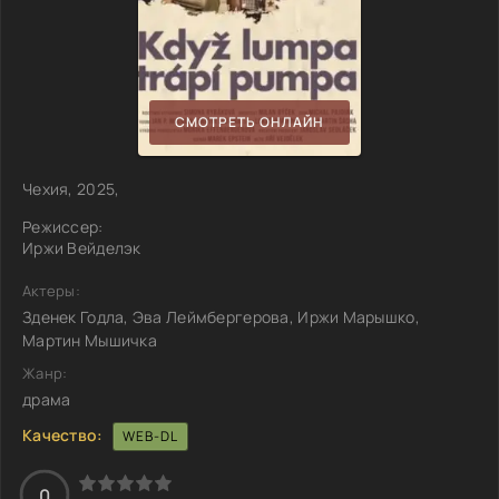
СМОТРЕТЬ ОНЛАЙН
Чехия, 2025,
Режиссер:
Иржи Вейделэк
Актеры:
Зденек Годла, Эва Леймбергерова, Иржи Марышко,
Мартин Мышичка
Жанр:
драма
Качество:
WEB-DL
0