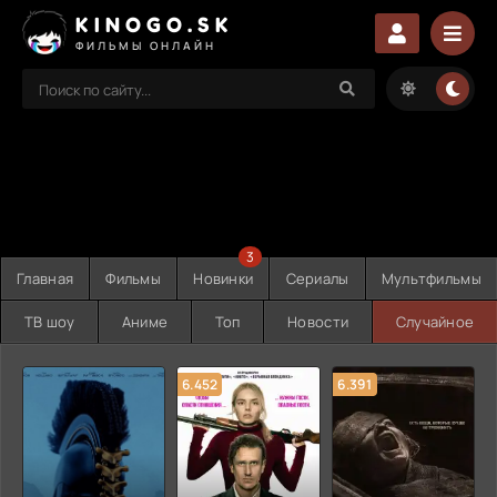
KINOGO.SK
ФИЛЬМЫ ОНЛАЙН
3
Главная
Фильмы
Новинки
Сериалы
Мультфильмы
ТВ шоу
Аниме
Топ
Новости
Случайное
6.452
6.391