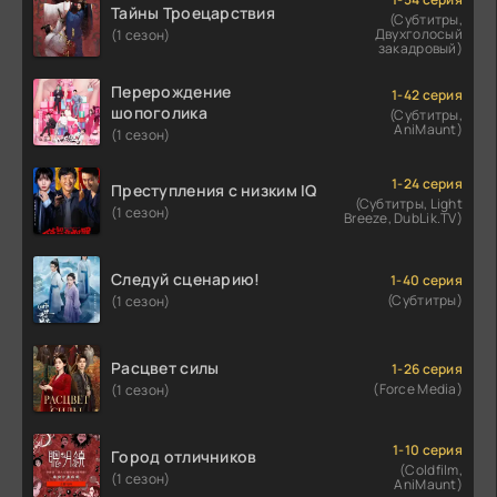
Тайны Троецарствия
(Субтитры,
Двухголосый
(1 сезон)
закадровый)
Перерождение
1-42 серия
шопоголика
(Субтитры,
AniMaunt)
(1 сезон)
1-24 серия
Преступления с низким IQ
(Субтитры, Light
(1 сезон)
Breeze, DubLik.TV)
Следуй сценарию!
1-40 серия
(Субтитры)
(1 сезон)
Расцвет силы
1-26 серия
(Force Media)
(1 сезон)
1-10 серия
Город отличников
(Coldfilm,
(1 сезон)
AniMaunt)