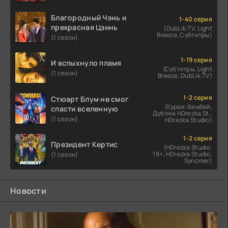
Благородный Чэнь и
1-40 серия
прекрасная Цзинь
(DubLik.TV, Light
Breeze, Субтитры)
(1 сезон)
1-19 серия
И вспыхнуло пламя
(Субтитры, Light
(1 сезон)
Breeze, DubLik.TV)
1-2 серия
Стюарт Блум не смог
(Кураж-бамбей,
спасти вселенную
Дубляж HDrezka St.,
(1 сезон)
HDrezka Studio)
1-2 серия
Президент Кертис
(HDrezka Studio.
18+, HDrezka Studio,
(1 сезон)
Syncmer)
Новости