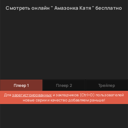
Смотреть онлайн " Амазонка Катя " бесплатно
Плеер 1
Плеер 2
Трейлер
Для
зарегистрированных
и закладчиков (Ctrl+D) пользователей
новые серии и качество добавляем раньше!