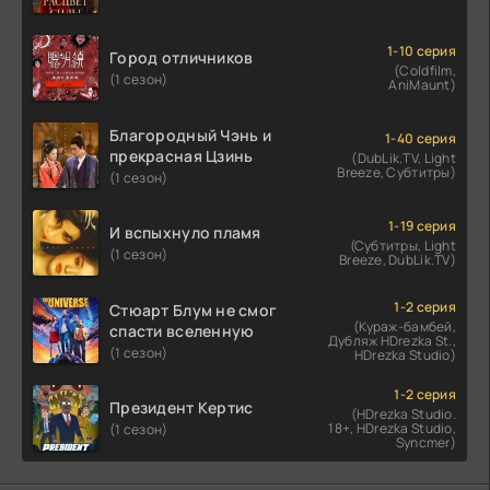
1-10 серия
Город отличников
(Coldfilm,
(1 сезон)
AniMaunt)
Благородный Чэнь и
1-40 серия
прекрасная Цзинь
(DubLik.TV, Light
Breeze, Субтитры)
(1 сезон)
1-19 серия
И вспыхнуло пламя
(Субтитры, Light
(1 сезон)
Breeze, DubLik.TV)
1-2 серия
Стюарт Блум не смог
(Кураж-бамбей,
спасти вселенную
Дубляж HDrezka St.,
(1 сезон)
HDrezka Studio)
1-2 серия
Президент Кертис
(HDrezka Studio.
18+, HDrezka Studio,
(1 сезон)
Syncmer)