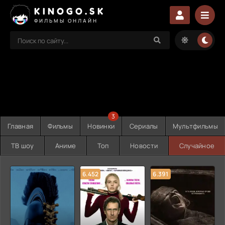
KINOGO.SK
ФИЛЬМЫ ОНЛАЙН
3
Главная
Фильмы
Новинки
Сериалы
Мультфильмы
ТВ шоу
Аниме
Топ
Новости
Случайное
6.452
6.391