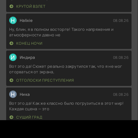
КРУТОЙ ВЗЛЕТ
H
Halixie
08.08.26
Ну, блин, я в полном восторге! Такого напряжения и
атмосферности давно не
КОНЕЦ НОЧИ
И
Индира
08.08.26
Вот это да! Сюжет реально закрутился так, что я не мог
оторваться от экрана,
ОТГОЛОСКИ ПРЕСТУПЛЕНИЯ
Н
Ника
08.08.26
Вот это да! Как же классно было погрузиться в этот мир!
Каждая сцена — это
СУЩИЙ ГРАД
D
Drynoz
08.08.26