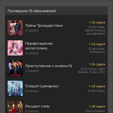
Последние 10 обновлений
1-54 серия
Тайны Троецарствия
(Субтитры,
Двухголосый
(1 сезон)
закадровый)
Перерождение
1-42 серия
шопоголика
(Субтитры,
AniMaunt)
(1 сезон)
1-24 серия
Преступления с низким IQ
(Субтитры, Light
(1 сезон)
Breeze, DubLik.TV)
Следуй сценарию!
1-40 серия
(Субтитры)
(1 сезон)
Расцвет силы
1-26 серия
(Force Media)
(1 сезон)