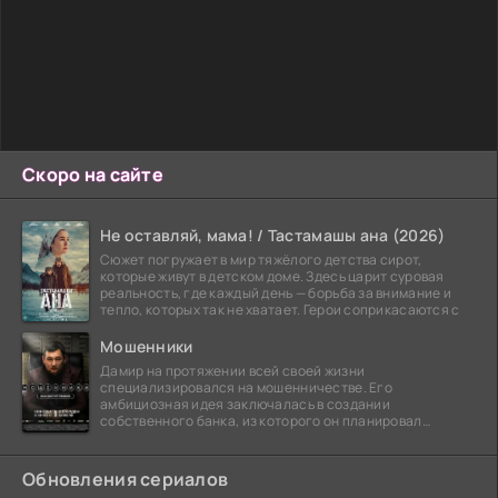
Скоро на сайте
Не оставляй, мама! / Тастамашы ана (2026)
Сюжет погружает в мир тяжёлого детства сирот,
которые живут в детском доме. Здесь царит суровая
реальность, где каждый день — борьба за внимание и
тепло, которых так не хватает. Герои соприкасаются с
Мошенники
Дамир на протяжении всей своей жизни
специализировался на мошенничестве. Его
амбициозная идея заключалась в создании
собственного банка, из которого он планировал
похитить миллиарды долларов. Однако,
Обновления сериалов