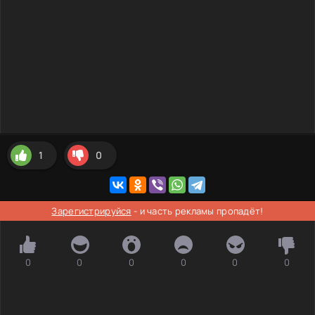
1
0
Зарегистрируйся
- и часть рекламы пропадёт!
0
0
0
0
0
0