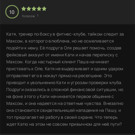
10
1
Голосов:
Катя, тренер по боксу в фитнес-клубе, тайком следит за
Максом, в которого влюблена, но не осмеливается
подойти к нему. Её подруга Оля решает помочь, создав
фейковый аккаунт от имени Кати и начав переписку с
Максом. Когда настырный клиент Паша начинает
приставать к Оле, Катя не выдерживает и одним ударом
отправляет его в нокаут прямо на ресепшене. Это
приводит к увольнению Кати и угрозам проверки клуба.
Подруги оказались в сложной финансовой ситуации, но
на фоне этого у Кати начинается первое общение с
Максом, и она надеется на ответные чувства. Внезапно
она становится свидетельницей нападения на Пашу, и
тот предлагает ей работу в своей охране. Что теперь
ждет Катю на этом не совсем привычном для неё пути?