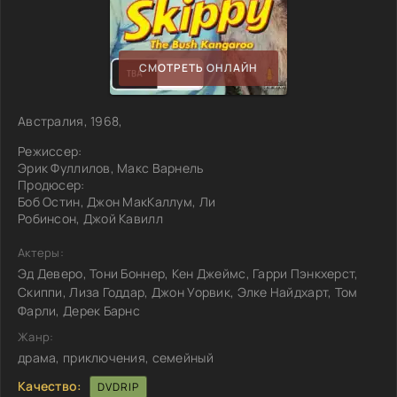
СМОТРЕТЬ ОНЛАЙН
Австралия, 1968,
Режиссер:
Эрик Фуллилов, Макс Варнель
Продюсер:
Боб Остин, Джон МакКаллум, Ли
Робинсон, Джой Кавилл
Актеры:
Эд Деверо, Тони Боннер, Кен Джеймс, Гарри Пэнкхерст,
Скиппи, Лиза Годдар, Джон Уорвик, Элке Найдхарт, Том
Фарли, Дерек Барнс
Жанр:
драма, приключения, семейный
Качество:
DVDRIP