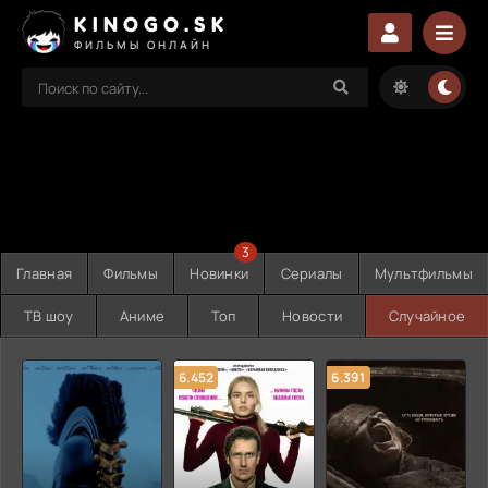
KINOGO.SK
ФИЛЬМЫ ОНЛАЙН
3
Главная
Фильмы
Новинки
Сериалы
Мультфильмы
ТВ шоу
Аниме
Топ
Новости
Случайное
6.452
6.391