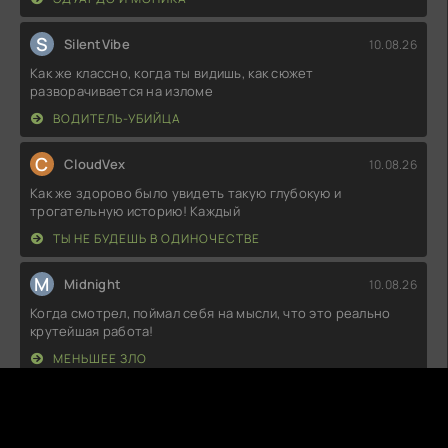
S
SilentVibe
10.08.26
Как же классно, когда ты видишь, как сюжет
разворачивается на изломе
ВОДИТЕЛЬ-УБИЙЦА
C
CloudVex
10.08.26
Как же здорово было увидеть такую глубокую и
трогательную историю! Каждый
ТЫ НЕ БУДЕШЬ В ОДИНОЧЕСТВЕ
M
Midnight
10.08.26
Когда смотрел, поймал себя на мысли, что это реально
крутейшая работа!
МЕНЬШЕЕ ЗЛО
P
PandaBoo
10.08.26
Ну что, вечер удался! Сюжет захватывающий, герои