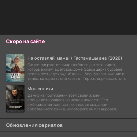
Скоро на сайте
Не оставляй, мама! / Тастамашы ана (2026)
Сюжет погружает в мир тяжёлого детства сирот,
которые живут в детском доме. Здесь царит суровая
реальность, где каждый день — борьба за внимание и
тепло, которых так не хватает. Герои соприкасаются с
Мошенники
Дамир на протяжении всей своей жизни
специализировался на мошенничестве. Его
амбициозная идея заключалась в создании
собственного банка, из которого он планировал
похитить миллиарды долларов. Однако,
Обновления сериалов