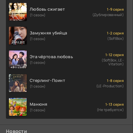
Любовь сжигает
1-9 серия
(Дублированный)
(1 сезон)
Замужняя убийца
1-2 серия
(SoftBox)
(1 сезон)
1-12 серия
Эта чёртова любовь
(SoftBox, LE-
(1 сезон)
Vitation)
Стерлинг-Поинт
1-8 серия
(LE-Production)
(1 сезон)
Манюня
1-13 серия
(Не требуется)
(1 сезон)
Новости