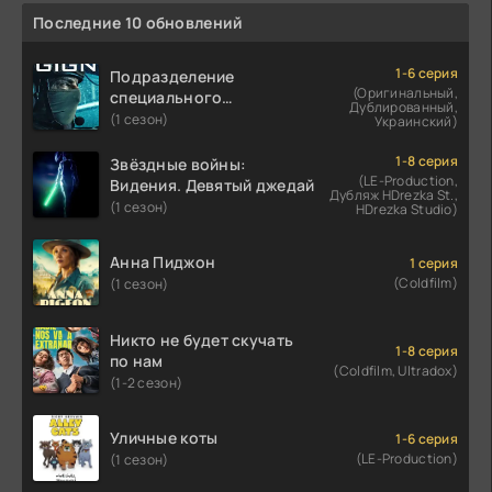
Последние 10 обновлений
1-6 серия
Подразделение
(Оригинальный,
специального
Дублированный,
назначения
(1 сезон)
Украинский)
1-8 серия
Звёздные войны:
(LE-Production,
Видения. Девятый джедай
Дубляж HDrezka St.,
(1 сезон)
HDrezka Studio)
Анна Пиджон
1 серия
(Coldfilm)
(1 сезон)
Никто не будет скучать
1-8 серия
по нам
(Coldfilm, Ultradox)
(1-2 сезон)
Уличные коты
1-6 серия
(LE-Production)
(1 сезон)