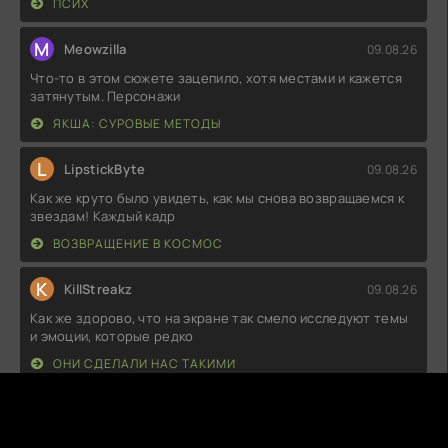
ПСИХ
M
Meowzilla
09.08.26
Что-то в этом сюжете зацепило, хотя местами и кажется
затянутым. Персонажи
ЯКША: СУРОВЫЕ МЕТОДЫ
L
LipstickByte
09.08.26
Как же круто было увидеть, как мы снова возвращаемся к
звездам! Каждый кадр
ВОЗВРАЩЕНИЕ В КОСМОС
K
KillStreakz
09.08.26
Как же здорово, что на экране так смело исследуют темы
и эмоции, которые редко
ОНИ СДЕЛАЛИ НАС ТАКИМИ
N
NightMuse
09.08.26
Честно говоря, я был приятно удивлён! Весь сюжет