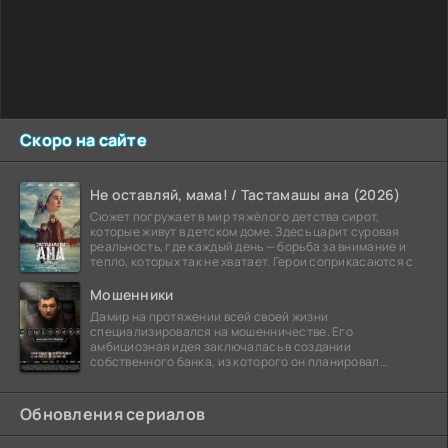
Скоро на сайте
Не оставляй, мама! / Тастамашы ана (2026)
Сюжет погружает в мир тяжёлого детства сирот,
которые живут в детском доме. Здесь царит суровая
реальность, где каждый день — борьба за внимание и
тепло, которых так не хватает. Герои соприкасаются с
Мошенники
Дамир на протяжении всей своей жизни
специализировался на мошенничестве. Его
амбициозная идея заключалась в создании
собственного банка, из которого он планировал
похитить миллиарды долларов. Однако,
Обновления сериалов