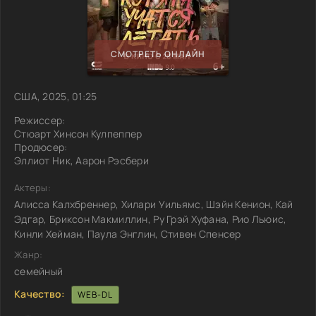
СМОТРЕТЬ ОНЛАЙН
США, 2025, 01:25
Режиссер:
Стюарт Хинсон Кулпеппер
Продюсер:
Эллиот Ник, Аарон Рэсбери
Актеры:
Алисса Калхбреннер, Хилари Уильямс, Шэйн Кенион, Кай
Эдгар, Бриксон Макмиллин, Ру Грэй Хуфана, Рио Льюис,
Кинли Хейман, Паула Энглин, Стивен Спенсер
Жанр:
семейный
Качество:
WEB-DL