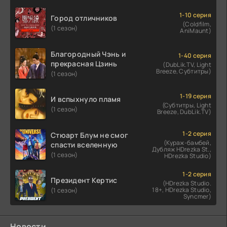
1-10 серия
Город отличников
(Coldfilm,
(1 сезон)
AniMaunt)
Благородный Чэнь и
1-40 серия
прекрасная Цзинь
(DubLik.TV, Light
Breeze, Субтитры)
(1 сезон)
1-19 серия
И вспыхнуло пламя
(Субтитры, Light
(1 сезон)
Breeze, DubLik.TV)
1-2 серия
Стюарт Блум не смог
(Кураж-бамбей,
спасти вселенную
Дубляж HDrezka St.,
(1 сезон)
HDrezka Studio)
1-2 серия
Президент Кертис
(HDrezka Studio.
18+, HDrezka Studio,
(1 сезон)
Syncmer)
Новости