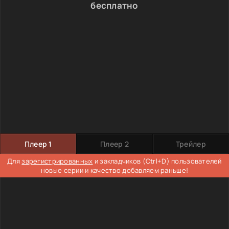
бесплатно
Плеер 1
Плеер 2
Трейлер
Для
зарегистрированных
и закладчиков (Ctrl+D) пользователей
новые серии и качество добавляем раньше!