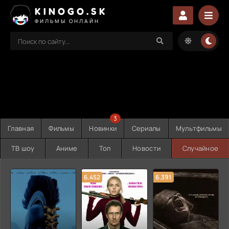
KINOGO.SK
ФИЛЬМЫ ОНЛАЙН
3
Главная
Фильмы
Новинки
Сериалы
Мультфильмы
ТВ шоу
Аниме
Топ
Новости
Случайное
6.452
6.391