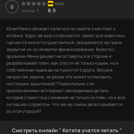
0
8.9
0
Голосов:
Юная Ренни обожает кататься на скейте и мечтает о
котёнке. Вдруг её мир сотрясается: приют для животных,
где мечта может осуществиться, оказывается на грани
закрытия из-за нехватки финансирования. Вместе с
друзьями Ренни решает не оставаться в стороне и
разрабатывает план, как спасти не только кошек, но и
собственные надежды на пушистого друга. Весьма
непростая задача, но разве это может остановить
настоящих защитников? Параллельно с их
приключениями всплывают неожиданные детали,
которые ставят под сомнение не только их план, но и всю
ситуацию с приютом. Что же на самом деле скрывается
за этой угрозой?
Смотреть онлайн " Котята учатся летать "