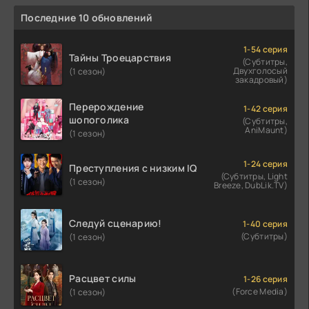
Последние 10 обновлений
1-54 серия
Тайны Троецарствия
(Субтитры,
Двухголосый
(1 сезон)
закадровый)
Перерождение
1-42 серия
шопоголика
(Субтитры,
AniMaunt)
(1 сезон)
1-24 серия
Преступления с низким IQ
(Субтитры, Light
(1 сезон)
Breeze, DubLik.TV)
Следуй сценарию!
1-40 серия
(Субтитры)
(1 сезон)
Расцвет силы
1-26 серия
(Force Media)
(1 сезон)