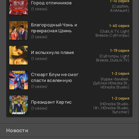
1-10 серия
Город отличников
(Coldfilm,
(1 сезон)
AniMaunt)
Благородный Чэнь и
1-40 серия
прекрасная Цзинь
(DubLik.TV, Light
Breeze, Субтитры)
(1 сезон)
1-19 серия
И вспыхнуло пламя
(Субтитры, Light
(1 сезон)
Breeze, DubLik.TV)
1-2 серия
Стюарт Блум не смог
(Кураж-бамбей,
спасти вселенную
Дубляж HDrezka St.,
(1 сезон)
HDrezka Studio)
1-2 серия
Президент Кертис
(HDrezka Studio.
18+, HDrezka Studio,
(1 сезон)
Syncmer)
Новости