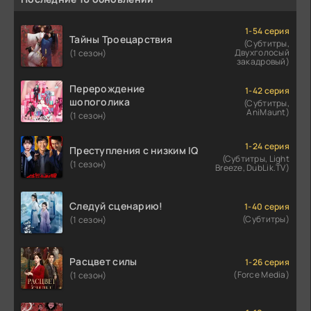
1-54 серия
Тайны Троецарствия
(Субтитры,
Двухголосый
(1 сезон)
закадровый)
Перерождение
1-42 серия
шопоголика
(Субтитры,
AniMaunt)
(1 сезон)
1-24 серия
Преступления с низким IQ
(Субтитры, Light
(1 сезон)
Breeze, DubLik.TV)
Следуй сценарию!
1-40 серия
(Субтитры)
(1 сезон)
Расцвет силы
1-26 серия
(Force Media)
(1 сезон)