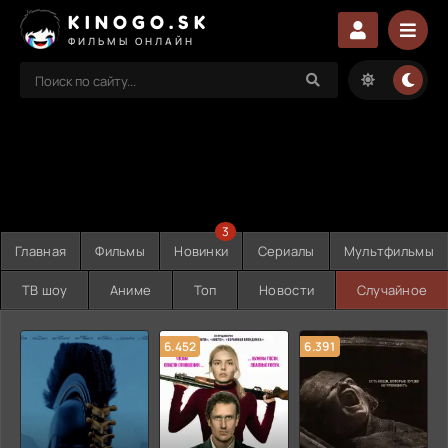
KINOGO.SK
ФИЛЬМЫ ОНЛАЙН
3
Главная
Фильмы
Новинки
Сериалы
Мультфильмы
ТВ шоу
Аниме
Топ
Новости
Случайное
6.452
6.391