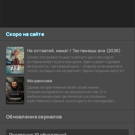
Скоро на сайте
Не оставляй, мама! / Тастамашы ана (2026)
Сюжет погружает в мир тяжёлого детства сирот,
которые живут в детском доме. Здесь царит суровая
реальность, где каждый день — борьба за внимание и
тепло, которых так не хватает. Герои соприкасаются с
Мошенники
Дамир на протяжении всей своей жизни
специализировался на мошенничестве. Его
амбициозная идея заключалась в создании
собственного банка, из которого он планировал
похитить миллиарды долларов. Однако,
Обновления сериалов
Последние 10 обновлений