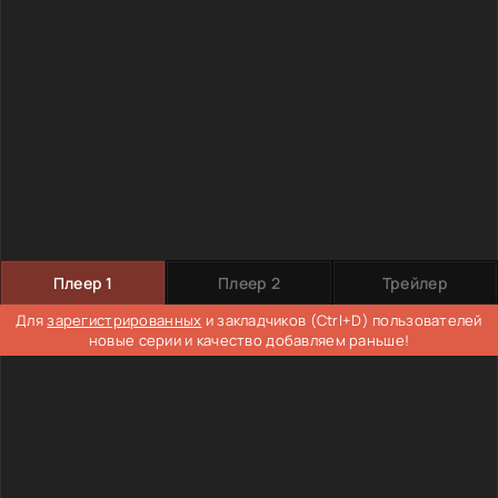
Плеер 1
Плеер 2
Трейлер
Для
зарегистрированных
и закладчиков (Ctrl+D) пользователей
новые серии и качество добавляем раньше!