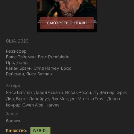
СМОТРЕТЬ ОНЛАЙН
США, 2026,
Режиссер:
Брюс Рейсман, Brad Rundblade
Продюсер:
Райан Браун, Chris Harvey, Брюс
Рейсман, Янси Батлер
Актеры:
Янси Батлер, Дэвид Чокачи, Иссак Росси, Лу Вегнер, Эрик
Дин, Бретт Лапейрус, Зак Мендес, Мэттью Реис, Девон
Конрад, Owen Alba-Harvey
Жанр:
боевик
Качество:
WEB-DL