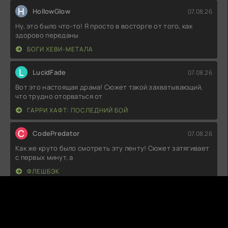
H
HollowGlow
07.08.26
Ну, это было что-то! Я просто в восторге от того, как
здорово переданы
БОГИ ХЕВИ-МЕТАЛА
L
LucidFade
07.08.26
Вот это настоящая драма! Сюжет такой захватывающий,
что трудно оторваться от
ГАРРИ ХАФТ: ПОСЛЕДНИЙ БОЙ
C
CodePredator
07.08.26
Как же круто было смотреть эту ленту! Сюжет затягивает
с первых минут, а
ФЛЕШБЭК
Т
Тихон
07.08.26
Что-то меня зацепило в этом сюжете, и знаете, ощущения
были яркие! Сложно даже