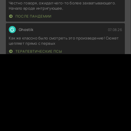
Честно говоря, ожидал чего-то более захватывающего.
Начало вроде интригующее,
ПОСЛЕ ПАНДЕМИИ
G
Ghostik
07.08.26
Как же классно было смотреть это произведение! Сюжет
цепляет прямо с первых
ТЕРАПЕВТИЧЕСКИЕ ПСЫ
D
DustHarbor
07.08.26
Ну что сказать, атмосфера жуткая, прямо как надо для
любителей хоррора! Звуки,
ЗАКЛЯТЬЕ. ТАИНСТВЕННЫЙ ДОМ