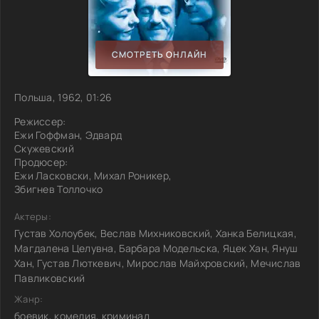
СМОТРЕТЬ ОНЛАЙН
Польша, 1962, 01:26
Режиссер:
Ежи Гоффман, Эдвард
Скужевский
Продюсер:
Ежи Ласковски, Михал Роникер,
Збигнев Толлочко
Актеры:
Густав Холоубек, Веслав Михниковский, Ханка Белицкая,
Магдалена Целувна, Барбара Модельска, Яцек Хан, Януш
Хан, Густав Люткевич, Мирослав Майхровский, Мечислав
Павликовский
Жанр:
боевик, комедия, криминал