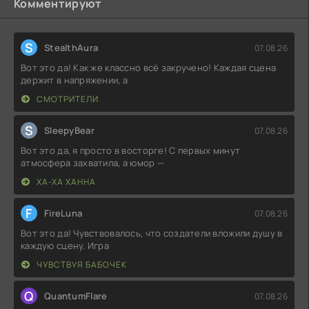
Комментируют
S
StealthAura
07.08.26
Вот это да! Как же классно всё закручено! Каждая сцена
держит в напряжении, а
СМОТРИТЕЛИ
S
SleepyBear
07.08.26
Вот это да, я просто в восторге! С первых минут
атмосфера захватила, а юмор —
ХА-ХА ХАННА
F
FireLuna
07.08.26
Вот это да! Чувствовалось, что создатели вложили душу в
каждую сцену. Игра
ЧУВСТВУЯ БАБОЧЕК
Q
QuantumFlare
07.08.26