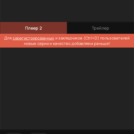
Плеер 2
Трейлер
Для
зарегистрированных
и закладчиков (Ctrl+D) пользователей
новые серии и качество добавляем раньше!