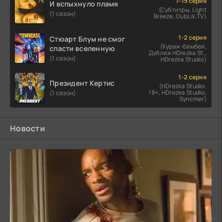
1-19 серия
И вспыхнуло пламя
(Субтитры, Light
(1 сезон)
Breeze, DubLik.TV)
1-2 серия
Стюарт Блум не смог
(Кураж-бамбей,
спасти вселенную
Дубляж HDrezka St.,
(1 сезон)
HDrezka Studio)
1-2 серия
Президент Кертис
(HDrezka Studio.
18+, HDrezka Studio,
(1 сезон)
Syncmer)
Новости