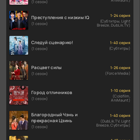
AniMaunt)
(1 сезон)
1-24 серия
Преступления с низким IQ
(Субтитры, Light
(1 сезон)
Breeze, DubLik.TV)
Следуй сценарию!
1-40 серия
(Субтитры)
(1 сезон)
Расцвет силы
1-26 серия
(Force Media)
(1 сезон)
1-10 серия
Город отличников
(Coldfilm,
(1 сезон)
AniMaunt)
Благородный Чэнь и
1-40 серия
прекрасная Цзинь
(DubLik.TV, Light
Breeze, Субтитры)
(1 сезон)