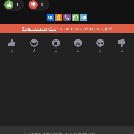
1
0
Зарегистрируйся
- и часть рекламы пропадёт!
0
0
0
0
0
0
Смотреть Гангстеры и филантропы –