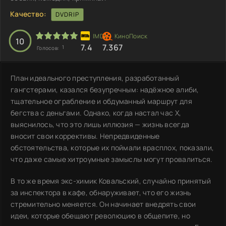
Качество:
DVDRIP
10
7.4
7.367
1
Голосов:
План идеального преступления, разработанный
гангстерами, казался безупречным: надёжное алиби,
тщательное ограбление и обдуманный маршрут для
бегства с деньгами. Однако, когда настал час Х,
выяснилось, что это лишь иллюзия — жизнь всегда
вносит свои коррективы. Непредвиденные
обстоятельства, которые их поймали врасплох, показали,
что даже самые хитроумные замыслы могут провалиться.
В то же время экс-химик Ковальский, случайно принятый
за инспектора в кафе, обнаруживает, что его жизнь
стремительно меняется. Он начинает внедрять свои
идеи, которые обещают революцию в общепите, но