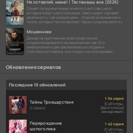
Не оставляй, мама! / Тастамашы ана (2026)
Сюжет погружает в мир тяжёлого детства сирот,
которые живут в детском доме. Здесь царит суровая
реальность, где каждый день — борьба за внимание и
тепло, которых так не хватает. Герои соприкасаются с
Мошенники
Дамир на протяжении всей своей жизни
специализировался на мошенничестве. Его
амбициозная идея заключалась в создании
собственного банка, из которого он планировал
похитить миллиарды долларов. Однако,
Обновления сериалов
Последние 10 обновлений
1-54 серия
Тайны Троецарствия
(Субтитры,
Двухголосый
(1 сезон)
закадровый)
Перерождение
1-42 серия
шопоголика
(Субтитры,