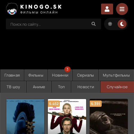
KINOGO.SK
ФИЛЬМЫ ОНЛАЙН
3
Главная
Фильмы
Новинки
Сериалы
Мультфильмы
ТВ шоу
Аниме
Топ
Новости
Случайное
6.452
6.391