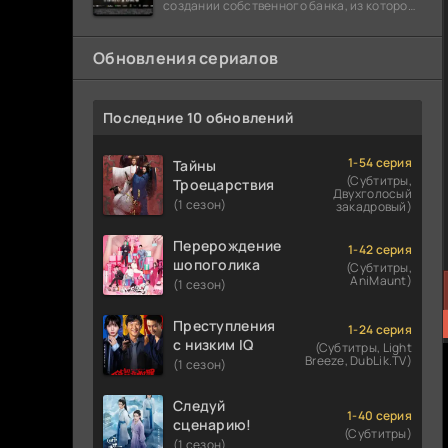
создании собственного банка, из которого
он планировал похитить миллиарды
долларов. Однако,
Обновления сериалов
Последние 10 обновлений
1-54 серия
Тайны
(Субтитры,
Троецарствия
Двухголосый
(1 сезон)
закадровый)
Перерождение
1-42 серия
шопоголика
(Субтитры,
AniMaunt)
(1 сезон)
Преступления
1-24 серия
с низким IQ
(Субтитры, Light
Breeze, DubLik.TV)
(1 сезон)
Следуй
1-40 серия
сценарию!
(Субтитры)
(1 сезон)