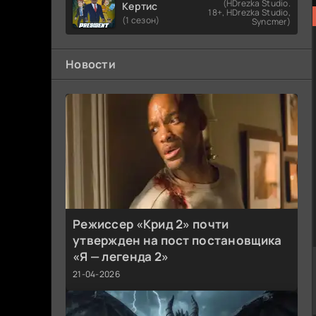
(HDrezka Studio.
Кертис
18+, HDrezka Studio,
(1 сезон)
Syncmer)
Новости
Режиссер «Крид 2» почти
утвержден на пост постановщика
«Я — легенда 2»
21-04-2026