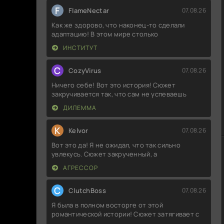
F
FlameNectar
07.08.26
Как же здорово, что наконец-то сделали
адаптацию! В этом мире столько
ИНСТИТУТ
C
CozyVirus
07.08.26
Ничего себе! Вот это история! Сюжет
закручивается так, что сам не успеваешь
ДИЛЕММА
K
Kelvor
07.08.26
Вот это да! Я не ожидал, что так сильно
увлекусь. Сюжет закрученный, а
АГРЕССОР
C
ClutchBoss
07.08.26
Я была в полном восторге от этой
романтической истории! Сюжет затягивает с