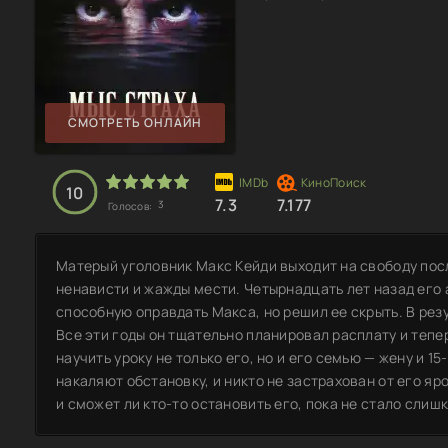
СМОТРЕТЬ ОНЛАЙН
10
7.3
7.177
3
Голосов:
Матерый уголовник Макс Кейди выходит на свободу пос
ненависти и жажды мести. Четырнадцать лет назад его
способную оправдать Макса, но решил ее скрыть. В рез
Все эти годы он тщательно планировал расплату и тепе
научить уроку не только его, но и его семью — жену и 
накаляют обстановку, и никто не застрахован от его яро
и сможет ли кто-то остановить его, пока не стало слиш