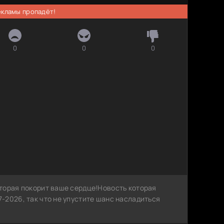
рекламы пропадёт!
0
0
0
торая покорит ваше сердце!Новость которая
-2026, так что не упустите шанс насладиться