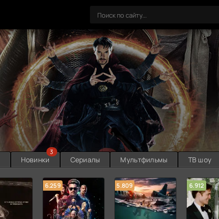
3
ы
Новинки
Сериалы
Мультфильмы
ТВ шоу
6.259
5.809
6.912