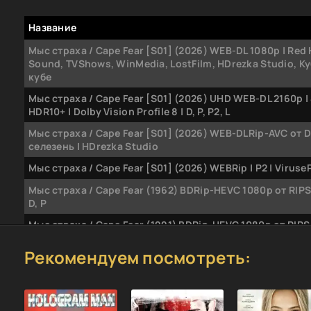
Название
Мыс страха / Cape Fear [S01] (2026) WEB-DL 1080p | Red
Sound, TVShows, WinMedia, LostFilm, HDrezka Studio, Ку
кубе
Мыс страха / Cape Fear [S01] (2026) UHD WEB-DL 2160p | 
HDR10+ | Dolby Vision Profile 8 | D, P, P2, L
Мыс страха / Cape Fear [S01] (2026) WEB-DLRip-AVC от 
селезень | HDrezka Studio
Мыс страха / Cape Fear [S01] (2026) WEBRip | P2 | Viruse
Мыс страха / Cape Fear (1962) BDRip-HEVC 1080p от RIPS
D, P
Мыс страха / Cape Fear (1991) BDRip-HEVC 1080p от RIPS
D, P, P2, A
Рекомендуем посмотреть:
Мыс страха / Cape Fear (1991) BDRip-AVC от 0ptimus | D, P
Мыс страха / Cape Fear (1962) BDRip 720p | D, P
Мыс страха / Cape Fear (1991) BDRip 720p | D, P, P2, A