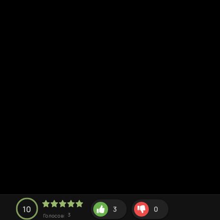
10
3
0
3
Голосов: