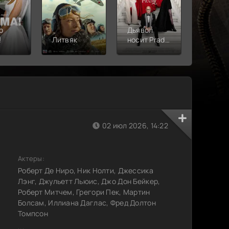
о
Дьявол
!
Литвяк
носит Prada
Верши
2
02 июл 2026, 14:22
Актеры:
Роберт Де Ниро, Ник Нолти, Джессика
Лэнг, Джульетт Льюис, Джо Дон Бейкер,
Роберт Митчем, Грегори Пек, Мартин
Болсам, Иллиана Даглас, Фред Долтон
Томпсон