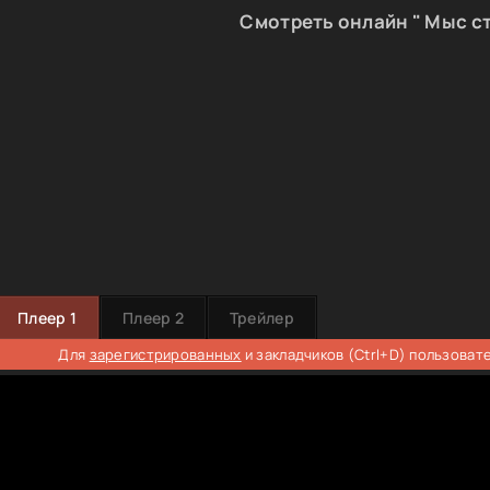
Смотреть онлайн " Мыс ст
Плеер 1
Плеер 2
Трейлер
Для
зарегистрированных
и закладчиков (Ctrl+D) пользоват