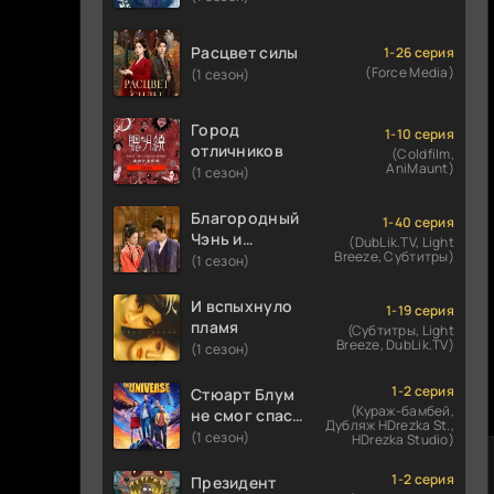
Расцвет силы
1-26 серия
(Force Media)
(1 сезон)
Город
1-10 серия
отличников
(Coldfilm,
AniMaunt)
(1 сезон)
Благородный
1-40 серия
Чэнь и
(DubLik.TV, Light
Breeze, Субтитры)
прекрасная
(1 сезон)
Цзинь
И вспыхнуло
1-19 серия
пламя
(Субтитры, Light
Breeze, DubLik.TV)
(1 сезон)
1-2 серия
Стюарт Блум
(Кураж-бамбей,
не смог спасти
Дубляж HDrezka St.,
вселенную
(1 сезон)
HDrezka Studio)
1-2 серия
Президент