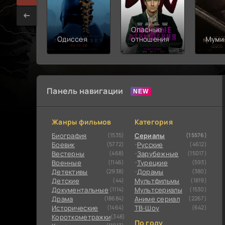
Опасные
Одиссея
отношения
Муми
Панель навигации
Жанры фильмов
Категория
Биография
(1535)
Сериалы
(15576)
Боевик
(5772)
Русские
(4612)
Вестерны
(468)
Зарубежные
(15017)
Военные
(1146)
Турецкие
(593)
Детективы
(2938)
Дорамы
(380)
Детские
(44)
Мультфильмы
(1819)
Документальные
(1114)
Мультсериалы
(1530)
Драма
(18684)
Аниме сериал
(2267)
Исторические
(1464)
ТВ-Шоу
(642)
Короткометражки
(348)
По году