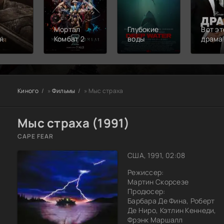
Мортал
Глубокие
Вот эт
я
Комбат 2
воды
драма
Киного
»
Фильмы
» Мыс страха
Мыс страха (1991)
CAPE FEAR
США, 1991, 02:08
Режиссер:
Мартин Скорсезе
Продюсер:
Барбара Де Фина, Роберт
Де Ниро, Кэтлин Кеннеди,
Фрэнк Маршалл