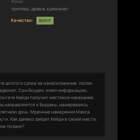
Жанр:
триллер, драма, криминал
Качество:
BDRIP
ле долгого срока за изнасилование, полон
 адвокат, Сэм Боуден, имел информацию,
ультате Кейди получил жестокое наказание.
рь направляется к Боудену, намереваясь
15-летнюю дочь. Мрачные намерения Макса
сти. Как далеко зайдет Кейди в своей мести,
ком поздно?