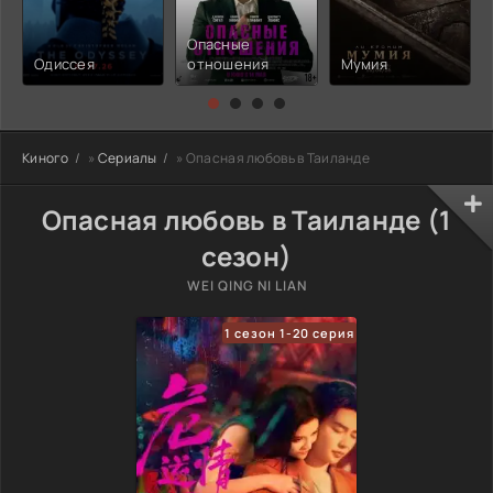
Опасные
Одиссея
отношения
Мумия
Киного
»
Сериалы
» Опасная любовь в Таиланде
Опасная любовь в Таиланде (1
сезон)
WEI QING NI LIAN
1 сезон 1-20 серия