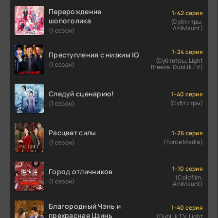
Перерождение
1-42 серия
шопоголика
(Субтитры,
AniMaunt)
(1 сезон)
1-24 серия
Преступления с низким IQ
(Субтитры, Light
(1 сезон)
Breeze, DubLik.TV)
Следуй сценарию!
1-40 серия
(Субтитры)
(1 сезон)
Расцвет силы
1-26 серия
(Force Media)
(1 сезон)
1-10 серия
Город отличников
(Coldfilm,
(1 сезон)
AniMaunt)
Благородный Чэнь и
1-40 серия
прекрасная Цзинь
(DubLik.TV, Light