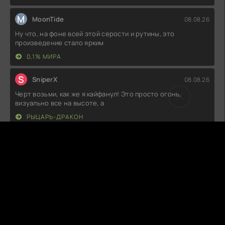
M
MoonTide
08.08.26
Ну что, на фоне всей этой серости и рутины, это
произведение стало ярким
0,1% МИРА
S
SniperX
08.08.26
Черт возьми, как же я кайфанул! Это просто огонь,
визуально все на высоте, а
РЫЦАРЬ-ДРАКОН
M
Midnight
08.08.26
Как же круто было увидеть такой мощный сюжет! Эмоции
зашкаливали, а актёры
МОЩЬ