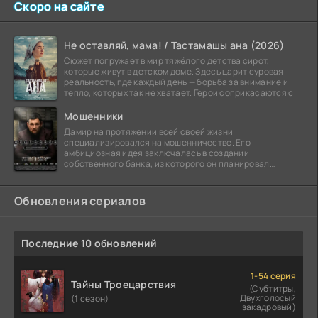
Скоро на сайте
Не оставляй, мама! / Тастамашы ана (2026)
Сюжет погружает в мир тяжёлого детства сирот,
которые живут в детском доме. Здесь царит суровая
реальность, где каждый день — борьба за внимание и
тепло, которых так не хватает. Герои соприкасаются с
Мошенники
Дамир на протяжении всей своей жизни
специализировался на мошенничестве. Его
амбициозная идея заключалась в создании
собственного банка, из которого он планировал
похитить миллиарды долларов. Однако,
Обновления сериалов
Последние 10 обновлений
1-54 серия
Тайны Троецарствия
(Субтитры,
Двухголосый
(1 сезон)
закадровый)