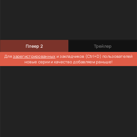
Плеер 2
Трейлер
Для
зарегистрированных
и закладчиков (Ctrl+D) пользователей
новые серии и качество добавляем раньше!