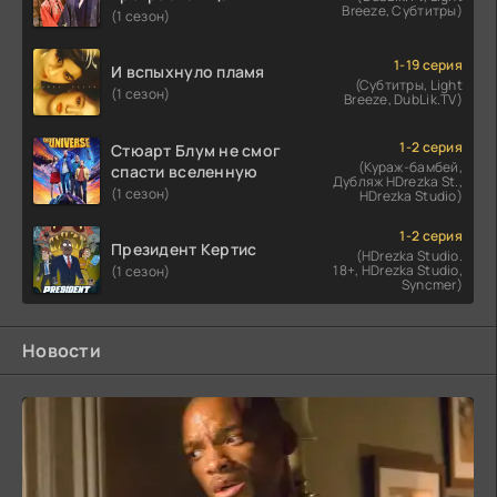
Breeze, Субтитры)
(1 сезон)
1-19 серия
И вспыхнуло пламя
(Субтитры, Light
(1 сезон)
Breeze, DubLik.TV)
1-2 серия
Стюарт Блум не смог
(Кураж-бамбей,
спасти вселенную
Дубляж HDrezka St.,
(1 сезон)
HDrezka Studio)
1-2 серия
Президент Кертис
(HDrezka Studio.
18+, HDrezka Studio,
(1 сезон)
Syncmer)
Новости