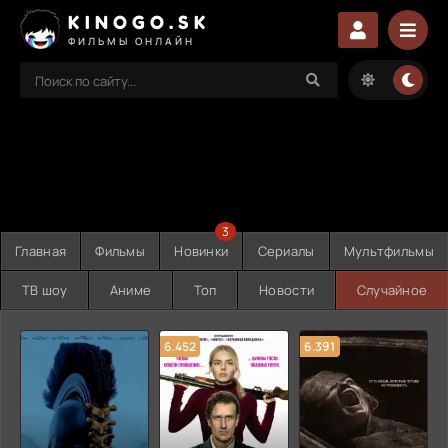
KINOGO.SK
ФИЛЬМЫ ОНЛАЙН
3
Главная
Фильмы
Новинки
Сериалы
Мультфильмы
ТВ шоу
Аниме
Топ
Новости
Случайное
6.452
6.391