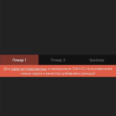
Плеер 1
Плеер 2
Трейлер
Для
зарегистрированных
и закладчиков (Ctrl+D) пользователей
новые серии и качество добавляем раньше!