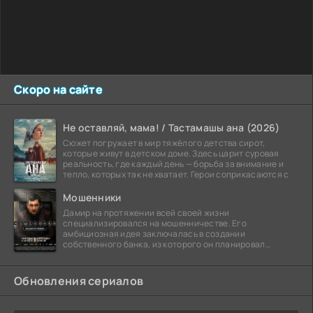
Скоро на сайте
Не оставляй, мама! / Тастамашы ана (2026)
Сюжет погружает в мир тяжёлого детства сирот,
которые живут в детском доме. Здесь царит суровая
реальность, где каждый день — борьба за внимание и
тепло, которых так не хватает. Герои соприкасаются с
Мошенники
Дамир на протяжении всей своей жизни
специализировался на мошенничестве. Его
амбициозная идея заключалась в создании
собственного банка, из которого он планировал
похитить миллиарды долларов. Однако,
Обновления сериалов