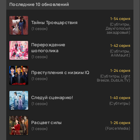
Последние 10 обновлений
1-54 серия
Тайны Троецарствия
(Субтитры,
Двухголосый
(1 сезон)
закадровый)
Перерождение
1-42 серия
шопоголика
(Субтитры,
AniMaunt)
(1 сезон)
1-24 серия
Преступления с низким IQ
(Субтитры, Light
(1 сезон)
Breeze, DubLik.TV)
Следуй сценарию!
1-40 серия
(Субтитры)
(1 сезон)
Расцвет силы
1-26 серия
(Force Media)
(1 сезон)