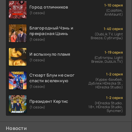
1-10 серия
Город отличников
(Coldfilm,
(1 сезон)
AniMaunt)
Благородный Чэнь и
1-40 серия
прекрасная Цзинь
(DubLik.TV, Light
Breeze, Субтитры)
(1 сезон)
1-19 серия
И вспыхнуло пламя
(Субтитры, Light
(1 сезон)
Breeze, DubLik.TV)
1-2 серия
Стюарт Блум не смог
(Кураж-бамбей,
спасти вселенную
Дубляж HDrezka St.,
(1 сезон)
HDrezka Studio)
1-2 серия
Президент Кертис
(HDrezka Studio.
18+, HDrezka Studio,
(1 сезон)
Syncmer)
Новости