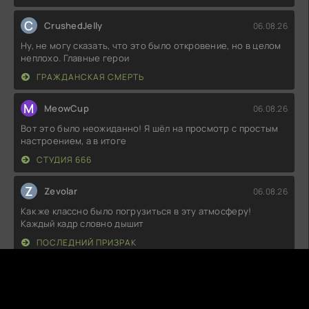
C
CrushedJelly
06.08.26
Ну, не могу сказать, что это было откровение, но в целом
неплохо. Главные герои
ГРАЖДАНСКАЯ СМЕРТЬ
M
MeowCup
06.08.26
Вот это было неожиданно! Я шёл на просмотр с простым
настроением, а в итоге
СТУДИЯ 666
Z
Zevolar
06.08.26
Как же классно было погрузиться в эту атмосферу!
Каждый кадр словно дышит
ПОСЛЕДНИЙ ПРИЗРАК
N
NovaDrip
06.08.26
Как же круто, когда неожиданные повороты сюжета
заставляют задуматься! Я просто