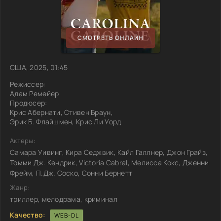
СМОТРЕТЬ ОНЛАЙН
США, 2025, 01:45
Режиссер:
Адам Ремейер
Продюсер:
Крис Абернати, Стивен Браун,
Эрик Б. Флайшмен, Крис Ли Уорд
Актеры:
Самара Уивинг, Кира Седжвик, Кайл Галлнер, Джон Грайз,
Томми Дж. Кендрик, Victoria Cabral, Мелисса Кокс, Дженни
Фрейм, П.Дж. Соско, Сонни Бернетт
Жанр:
триллер, мелодрама, криминал
Качество:
WEB-DL