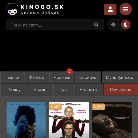
KINOGO.SK
ФИЛЬМЫ ОНЛАЙН
3
Главная
Фильмы
Новинки
Сериалы
Мультфильмы
ТВ шоу
Аниме
Топ
Новости
Случайное
6.452
6.391