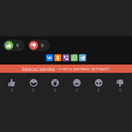
0
0
Зарегистрируйся
- и часть рекламы пропадёт!
0
0
0
0
0
0