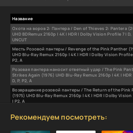
Название
Охота на воров 2: Пантера / Den of Thieves 2: Pantera (
UHD BDRemux 2160p | 4K | HDR | Dolby Vision Profile 7 | D, P,
UNCUT
Месть Розовой пантеры / Revenge of the Pink Panther (1
UHD Blu-Ray Remux 2160p | 4K | HDR | Dolby Vision Profile 7
P2, A
Розовая пантера наносит ответный удар / The Pink Pan
Strikes Again (1976) UHD Blu-Ray Remux 2160p | 4K | HDR |
D, P, P2, A
Возвращение розовой пантеры / The Return of the Pink 
(1975) UHD Blu-Ray Remux 2160p | 4K | HDR | Dolby Vision 
| P2, A
Розовая пантера: Выстрел в темноте / A Shot in the Dark
Рекомендуем посмотреть:
UHD Blu-Ray Remux 2160p | 4K | HDR | Dolby Vision Profile 7
P2, A
Розовая пантера / The Pink Panther (1963) BDRemux 1080p