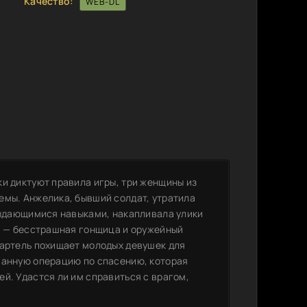
Качество:
WEB-DL
ки диктуют правила игры, три женщины из
емы. Анжелика, бывший солдат, утратила
 выдающимися навыками, накапливала улики
за — бесстрашная гонщица и оружейный
картель похищает молодых девушек для
ванную операцию по спасению, которая
й. Удастся ли им справиться с врагом,