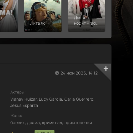
о
Дьявол
!
Литвяк
носит Prada
Верши
2
24 июн 2026, 14:12
Актеры:
Vianey Huizar, Lucy Garcia, Carla Guerrero,
Jesus Esparza
Жанр:
боевик, драма, криминал, приключения