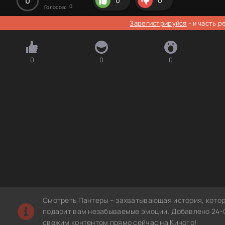
0
0
0
0
Голосов:
Зарегистрируйся
- и часть 
0
0
0
Смотреть Пантеры – захватывающая история, котор
подарит вам незабываемые эмоции. Добавлено 24-0
свежим контентом прямо сейчас на Киного!