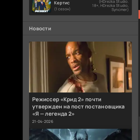
(HDrezka Studio.
Кертис
18+, HDrezka Studio,
(1 сезон)
Syncmer)
Новости
Режиссер «Крид 2» почти
утвержден на пост постановщика
«Я — легенда 2»
21-04-2026