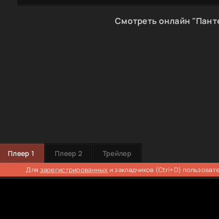
Смотреть онлайн "Пант
Плеер 1
Плеер 2
Трейлер
Для
зарегистрированных
и закладчиков (Ctrl+D) пользоват