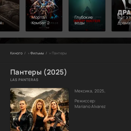
Мортал
Глубокие
Вот эт
я
Комбат 2
воды
драма
Киного
»
Фильмы
» Пантеры
Пантеры (2025)
LAS PANTERAS
Мексика, 2025,
Режиссер:
Mariano Alvarez