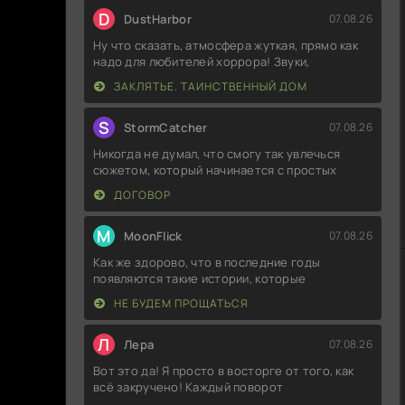
D
DustHarbor
07.08.26
Ну что сказать, атмосфера жуткая, прямо как
надо для любителей хоррора! Звуки,
ЗАКЛЯТЬЕ. ТАИНСТВЕННЫЙ ДОМ
S
StormCatcher
07.08.26
Никогда не думал, что смогу так увлечься
сюжетом, который начинается с простых
ДОГОВОР
M
MoonFlick
07.08.26
Как же здорово, что в последние годы
появляются такие истории, которые
НЕ БУДЕМ ПРОЩАТЬСЯ
Л
Лера
07.08.26
Вот это да! Я просто в восторге от того, как
всё закручено! Каждый поворот