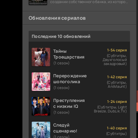
создании собственного банка, из которого
он планировал похитить миллиарды
долларов. Однако,
Обновления сериалов
Последние 10 обновлений
1-54 серия
Тайны
(Субтитры,
Троецарствия
Двухголосый
(1 сезон)
закадровый)
Перерождение
1-42 серия
шопоголика
(Субтитры,
AniMaunt)
(1 сезон)
Преступления
1-24 серия
с низким IQ
(Субтитры, Light
Breeze, DubLik.TV)
(1 сезон)
Следуй
1-40 серия
сценарию!
(Субтитры)
(1 сезон)