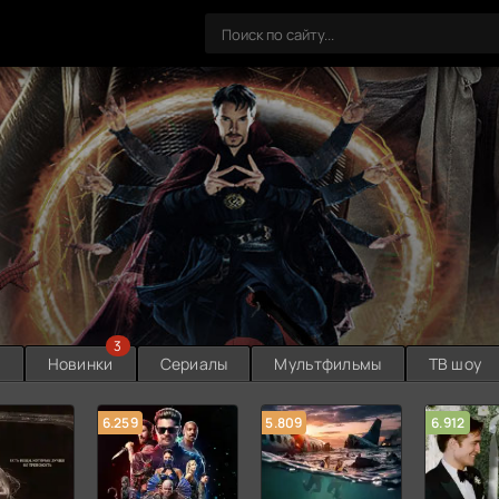
3
ы
Новинки
Сериалы
Мультфильмы
ТВ шоу
6.259
5.809
6.912