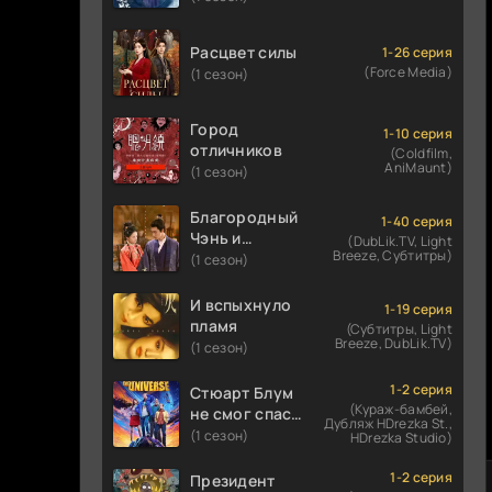
Расцвет силы
1-26 серия
(Force Media)
(1 сезон)
Город
1-10 серия
отличников
(Coldfilm,
AniMaunt)
(1 сезон)
Благородный
1-40 серия
Чэнь и
(DubLik.TV, Light
Breeze, Субтитры)
прекрасная
(1 сезон)
Цзинь
И вспыхнуло
1-19 серия
пламя
(Субтитры, Light
Breeze, DubLik.TV)
(1 сезон)
1-2 серия
Стюарт Блум
(Кураж-бамбей,
не смог спасти
Дубляж HDrezka St.,
вселенную
(1 сезон)
HDrezka Studio)
1-2 серия
Президент