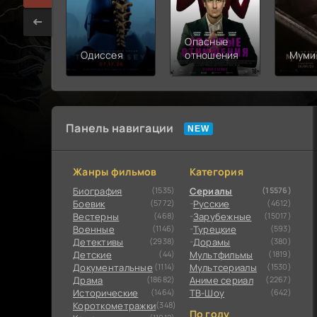
Опасные
Одиссея
отношения
Муми
Панель навигации
Жанры фильмов
Категория
Биография
(1535)
Сериалы
(15576)
Боевик
(5772)
Русские
(4612)
Вестерны
(468)
Зарубежные
(15017)
Военные
(1146)
Турецкие
(593)
Детективы
(2938)
Дорамы
(380)
Детские
(44)
Мультфильмы
(1819)
Документальные
(1114)
Мультсериалы
(1530)
Драма
(18682)
Аниме сериал
(2267)
Исторические
(1464)
ТВ-Шоу
(642)
Короткометражки
(348)
По году