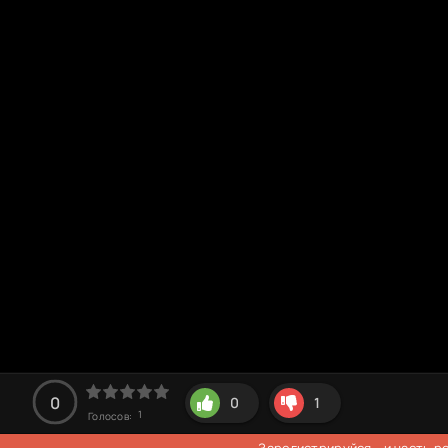
0
0
1
1
Голосов:
Зарегистрируйся
- и часть 