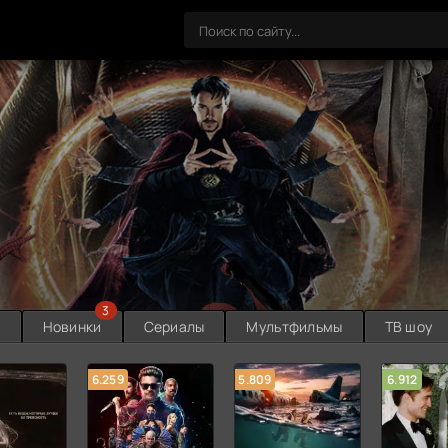
3
ы
Новинки
Сериалы
Мультфильмы
ТВ шоу
6.259
5.809
6.912