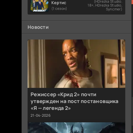
(HDrezka Studio.
Кертис
18+, HDrezka Studio,
(1 сезон)
Syncmer)
Новости
Режиссер «Крид 2» почти
утвержден на пост постановщика
«Я — легенда 2»
21-04-2026