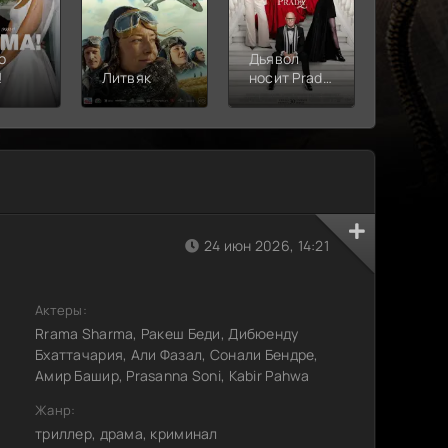
о
Дьявол
!
Литвяк
носит Prada
Верши
2
24 июн 2026, 14:21
Актеры:
Rrama Sharma, Ракеш Беди, Дибюенду
Бхаттачария, Али Фазал, Сонали Бендре,
Амир Башир, Prasanna Soni, Kabir Pahwa
Жанр:
триллер, драма, криминал