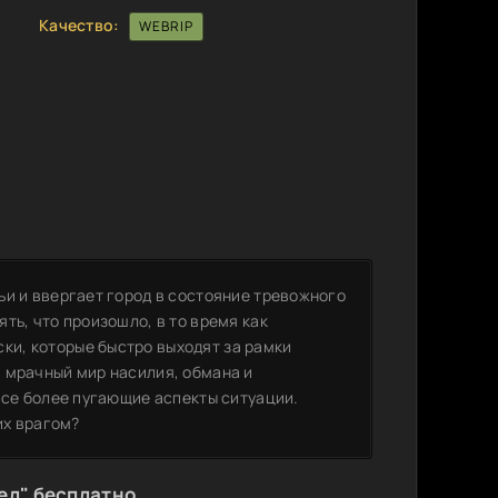
Качество:
WEBRIP
ьи и ввергает город в состояние тревожного
ть, что произошло, в то время как
и, которые быстро выходят за рамки
 мрачный мир насилия, обмана и
все более пугающие аспекты ситуации.
их врагом?
ел" бесплатно