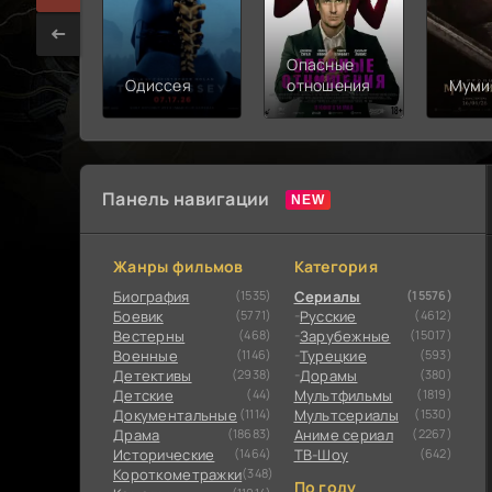
Опасные
Одиссея
отношения
Муми
Панель навигации
Жанры фильмов
Категория
Биография
(1535)
Сериалы
(15576)
Боевик
(5771)
Русские
(4612)
Вестерны
(468)
Зарубежные
(15017)
Военные
(1146)
Турецкие
(593)
Детективы
(2938)
Дорамы
(380)
Детские
(44)
Мультфильмы
(1819)
Документальные
(1114)
Мультсериалы
(1530)
Драма
(18683)
Аниме сериал
(2267)
Исторические
(1464)
ТВ-Шоу
(642)
Короткометражки
(348)
По году