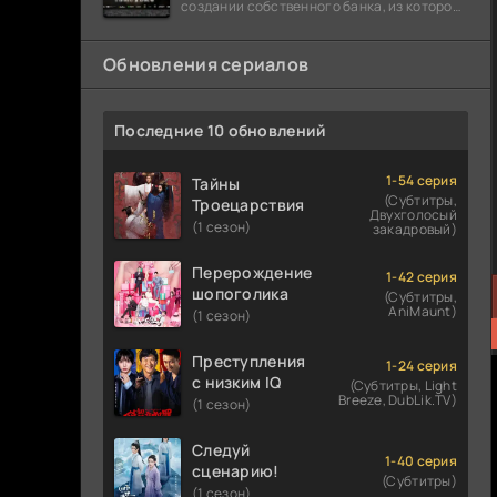
создании собственного банка, из которого
он планировал похитить миллиарды
долларов. Однако,
Обновления сериалов
Последние 10 обновлений
1-54 серия
Тайны
(Субтитры,
Троецарствия
Двухголосый
(1 сезон)
закадровый)
Перерождение
1-42 серия
шопоголика
(Субтитры,
AniMaunt)
(1 сезон)
Преступления
1-24 серия
с низким IQ
(Субтитры, Light
Breeze, DubLik.TV)
(1 сезон)
Следуй
1-40 серия
сценарию!
(Субтитры)
(1 сезон)