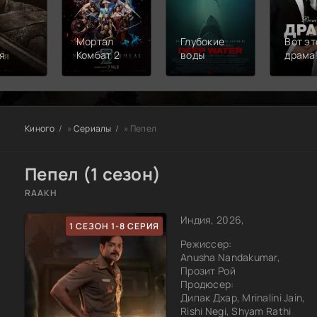
Мортал
Глубокие
Вот эт
я
Комбат 2
воды
драма
Киного
»
Сериалы
» Пепел
Пепел (1 сезон)
RAAKH
Индия, 2026,
1 СЕЗОН 1-8 СЕРИЯ
Режиссер:
Anusha Nandakumar,
Прозит Рой
Продюсер:
Дипак Дхар, Mrinalini Jain,
Rishi Negi, Shyam Rathi