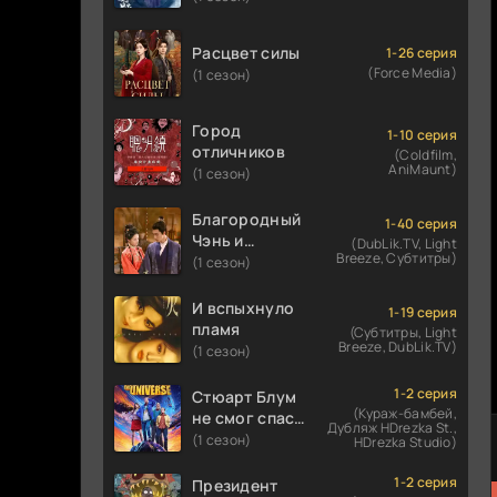
Расцвет силы
1-26 серия
(Force Media)
(1 сезон)
Город
1-10 серия
отличников
(Coldfilm,
AniMaunt)
(1 сезон)
Благородный
1-40 серия
Чэнь и
(DubLik.TV, Light
Breeze, Субтитры)
прекрасная
(1 сезон)
Цзинь
И вспыхнуло
1-19 серия
пламя
(Субтитры, Light
Breeze, DubLik.TV)
(1 сезон)
1-2 серия
Стюарт Блум
(Кураж-бамбей,
не смог спасти
Дубляж HDrezka St.,
вселенную
(1 сезон)
HDrezka Studio)
1-2 серия
Президент