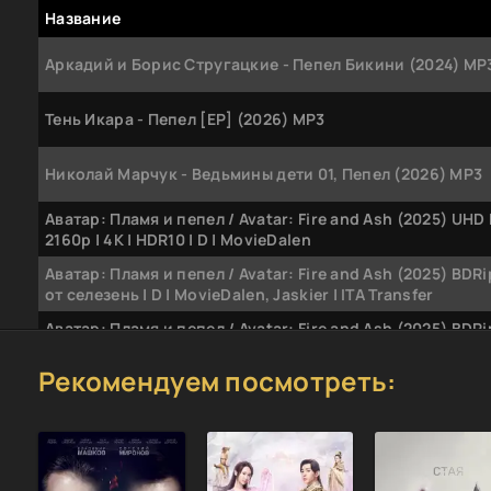
Название
Аркадий и Борис Стругацкие - Пепел Бикини (2024) МР
Тень Икара - Пепел [EP] (2026) MP3
Николай Марчук - Ведьмины дети 01, Пепел (2026) MP3
Аватар: Пламя и пепел / Avatar: Fire and Ash (2025) UHD
2160p | 4K | HDR10 | D | MovieDalen
Аватар: Пламя и пепел / Avatar: Fire and Ash (2025) BDR
от селезень | D | MovieDalen, Jaskier | ITA Transfer
Аватар: Пламя и пепел / Avatar: Fire and Ash (2025) BDR
1080p от HEVC-CLUB | D
Рекомендуем посмотреть:
Аватар: Пламя и пепел / Avatar: Fire and Ash (2025) BD
1080p | 3D-Video | D | MovieDalen
Аватар: Пламя и пепел / Avatar: Fire and Ash (2025) BDRi
3D-Video | Half OverUnder | D | MovieDalen