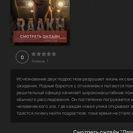
СМОТРЕТЬ ОНЛАЙН
0
1
Голосов:
Исчезновение двух подростков разрушает жизнь их сем
ожидания. Родные борются с отчаянием и пытаются поня
решительный офицер начинает широкомасштабные поиск
обычного расследования. Он постепенно погружается в
человеческого зла, где каждая новая улика открывает 
Удастся ли ему найти подростков, пока время не стало 
Смотреть онлайн "Пеп