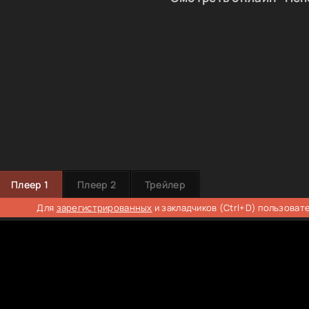
Плеер 1
Плеер 2
Трейлер
Для
зарегистрированных
и закладчиков (Ctrl+D) пользоват