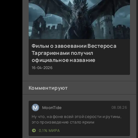
Фильм о завоевании Вестероса
Таргариенами получил
официальное название
16-04-2026
Комментируют
M
MoonTide
08.08.26
Ну что, на фоне всей этой серости и рутины,
это произведение стало ярким
0,1% МИРА