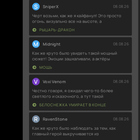
S
SniperX
08.08.26
Черт возьми, как же я кайфанул! Это просто
огонь, визуально все на высоте, а
РЫЦАРЬ-ДРАКОН
M
Midnight
08.08.26
Как же круто было увидеть такой мощный
сюжет! Эмоции зашкаливали, а актёры
МОЩЬ
V
Voxi Venom
08.08.26
Честно говоря, я ожидал чего-то более
светлого и сказочного, а тут такой
БЕЛОСНЕЖКА УМИРАЕТ В КОНЦЕ
R
RavenStone
08.08.26
Как же круто было наблюдать за тем, как
главный герой выкручивается из