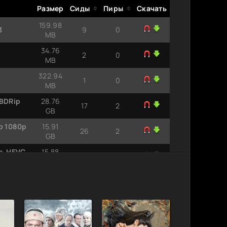
Размер
Сиды
Пиры
Скачать
159.98
3
9
0
MB
34.76
2
0
MB
322.94
1
0
MB
 BDRip
28.76
17
2
GB
ip 1080p
15.91
26
2
GB
ip-HEVC
15.88
17
4
GB
Remux
70.74
4
0
GB
p 1080p |
29.92
16
0
GB