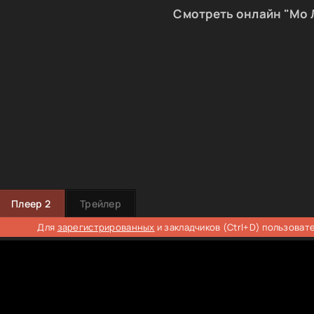
Смотреть онлайн "Мо 
Плеер 2
Трейлер
Для
зарегистрированных
и закладчиков (Ctrl+D) пользоват