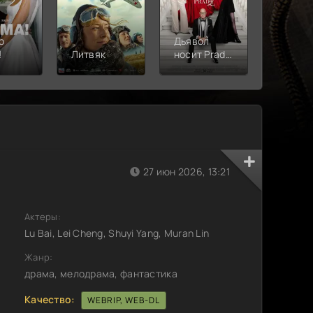
о
Дьявол
!
Литвяк
носит Prada
Верши
2
27 июн 2026, 13:21
Актеры:
Lu Bai, Lei Cheng, Shuyi Yang, Muran Lin
Жанр:
драма, мелодрама, фантастика
Качество:
WEBRIP, WEB-DL