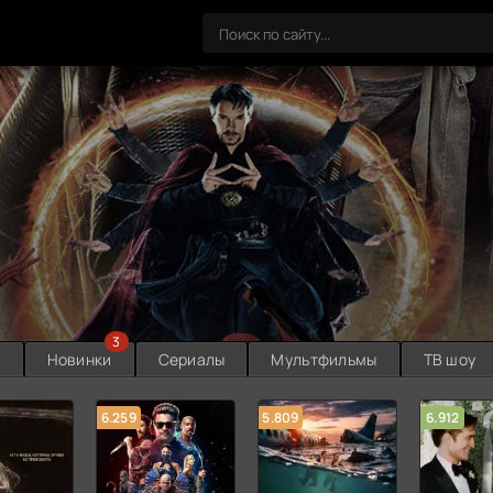
3
ы
Новинки
Сериалы
Мультфильмы
ТВ шоу
6.259
5.809
6.912