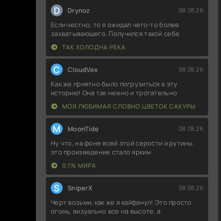
D
Drynoz
08.08.26
Если честно, то я ожидал чего-то более
захватывающего. Получился такой себе
ТАК ХОЛОДНА РЕКА
C
CloudVex
08.08.26
Как же приятно было погрузиться в эту
историю! Она так нежно и трогательно
МОЯ ЛЮБИМАЯ СЛОВНО ЦВЕТОК САКУРЫ
M
MoonTide
08.08.26
Ну что, на фоне всей этой серости и рутины,
это произведение стало ярким
0,1% МИРА
S
SniperX
08.08.26
Черт возьми, как же я кайфанул! Это просто
огонь, визуально все на высоте, а