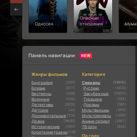
Опасные
Одиссея
отношения
Муми
Панель навигации
Жанры фильмов
Категория
Биография
(1535)
Сериалы
(15576)
Боевик
(5771)
Русские
(4612)
Вестерны
(468)
Зарубежные
(15017)
Военные
(1146)
Турецкие
(593)
Детективы
(2938)
Дорамы
(380)
Детские
(44)
Мультфильмы
(1819)
Документальные
(1114)
Мультсериалы
(1530)
Драма
(18683)
Аниме сериал
(2267)
Исторические
(1464)
ТВ-Шоу
(642)
Короткометражки
(348)
По году