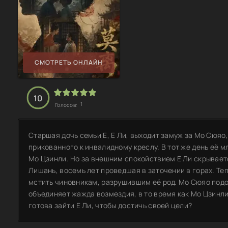
СМОТРЕТЬ ОНЛАЙН
10
1
Голосов:
Старшая дочь семьи Е, Е Ли, выходит замуж за Мо Сюяо
прикованного к инвалидному креслу. В тот же день её 
Мо Цзинли. Но за внешним спокойствием Е Ли скрывает
Лишань, восемь лет проведшая в заточении в горах. Те
мстить чиновникам, разрушившим её род. Мо Сюяо подоз
объединяет жажда возмездия, в то время как Мо Цзинли
готова зайти Е Ли, чтобы достичь своей цели?