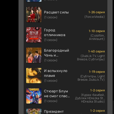
Расцвет силы
1-26 серия
(Force Media)
(1 сезон)
Город
1-10 серия
отличников
(Coldfilm,
AniMaunt)
(1 сезон)
Благородный
1-40 серия
Чэнь и
(DubLik.TV, Light
Breeze, Субтитры)
прекрасная
(1 сезон)
Цзинь
И вспыхнуло
1-19 серия
пламя
(Субтитры, Light
Breeze, DubLik.TV)
(1 сезон)
1-2 серия
Стюарт Блум
(Кураж-бамбей,
не смог спасти
Дубляж HDrezka St.,
вселенную
(1 сезон)
HDrezka Studio)
1-2 серия
Президент