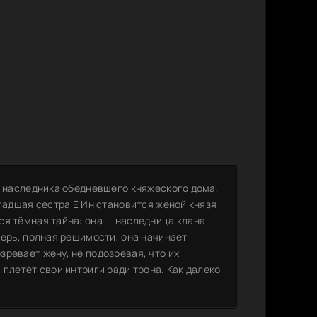
, наследника обедневшего княжеского дома,
младшая сестра Е Ин становится женой князя
ся тёмная тайна: она — наследница клана
перь, полная решимости, она начинает
ревает жену, не подозревая, что их
 плетёт свои интриги ради трона. Как далеко