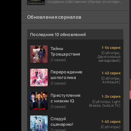
создании собственного банка, из которого
он планировал похитить миллиарды
долларов. Однако,
Обновления сериалов
Последние 10 обновлений
1-54 серия
Тайны
(Субтитры,
Троецарствия
Двухголосый
(1 сезон)
закадровый)
Перерождение
1-42 серия
шопоголика
(Субтитры,
AniMaunt)
(1 сезон)
Преступления
1-24 серия
с низким IQ
(Субтитры, Light
Breeze, DubLik.TV)
(1 сезон)
Следуй
1-40 серия
сценарию!
(Субтитры)
(1 сезон)