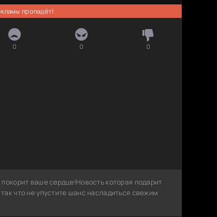
рекламы пропадёт!
0
0
0
 покорит ваше сердце!Новость которая подарит
так что не упустите шанс насладиться свежим