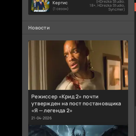
(HDrezka Studio.
Кертис
18+, HDrezka Studio,
(1 сезон)
Syncmer)
Новости
Режиссер «Крид 2» почти
утвержден на пост постановщика
«Я — легенда 2»
21-04-2026