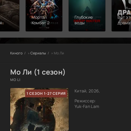
Мортал
Глубокие
Вот эт
я
Комбат 2
воды
драма
Киного
»
Сериалы
» Мо Ли
Мо Ли (1 сезон)
MO LI
Китай, 2026,
1 СЕЗОН 1-27 СЕРИЯ
Режиссер:
Yuk-Fan Lam