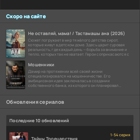
Скоро на сайте
Не оставляй, мама! / Тастамашы ана (2026)
Сюжет погружает в мир тяжёлого детства сирот,
которые живут в детском доме. Здесь царит суровая
реальность, где каждый день — борьба за внимание и
тепло, которых так не хватает. Герои соприкасаются с
Мошенники
Дамир на протяжении всей своей жизни
специализировался на мошенничестве. Его
амбициозная идея заключалась в создании
собственного банка, из которого он планировал
похитить миллиарды долларов. Однако,
Обновления сериалов
Последние 10 обновлений
1-54 серия
Тайны Троецарствия