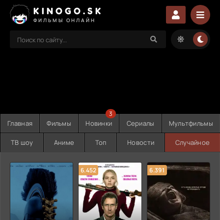
KINOGO.SK
ФИЛЬМЫ ОНЛАЙН
3
Главная
Фильмы
Новинки
Сериалы
Мультфильмы
ТВ шоу
Аниме
Топ
Новости
Случайное
6.452
6.391