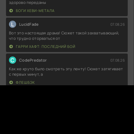
здорово переданы
БОГИ ХЕВИ-МЕТАЛА
L
LucidFade
07.08.26
Вот это настоящая драма! Сюжет такой захватывающий,
что трудно оторваться от
ГАРРИ ХАФТ: ПОСЛЕДНИЙ БОЙ
C
CodePredator
07.08.26
Как же круто было смотреть эту ленту! Сюжет затягивает
с первых минут, а
ФЛЕШБЭК
Т
Тихон
07.08.26
Что-то меня зацепило в этом сюжете, и знаете, ощущения
были яркие! Сложно даже
ОХОТНИК ЗА ДУШАМИ