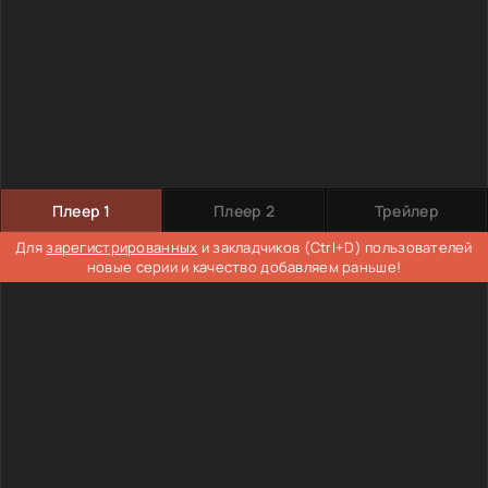
Плеер 1
Плеер 2
Трейлер
Для
зарегистрированных
и закладчиков (Ctrl+D) пользователей
новые серии и качество добавляем раньше!