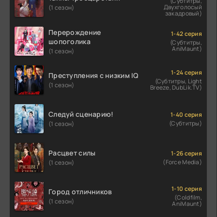
(Субтитры,
Двухголосый
(1 сезон)
закадровый)
Перерождение
1-42 серия
шопоголика
(Субтитры,
AniMaunt)
(1 сезон)
1-24 серия
Преступления с низким IQ
(Субтитры, Light
(1 сезон)
Breeze, DubLik.TV)
Следуй сценарию!
1-40 серия
(Субтитры)
(1 сезон)
Расцвет силы
1-26 серия
(Force Media)
(1 сезон)
1-10 серия
Город отличников
(Coldfilm,
(1 сезон)
AniMaunt)