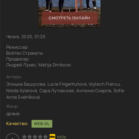
СМОТРЕТЬ ОНЛАЙН
Чехия, 2025, 01:25
Режиссер:
Войтех Стракаты
Продюсер:
Ондрей Лукес, Matija Drnikovic
Актеры:
Элишка Башусова, Lucie Fingerhutová, Vojtech Francu,
Nikola Kylarová, Сара Лутовская, Антонио Скарпа, Sofie
Anna Svehlíková
Жанр:
драма
Качество:
WEB-DL