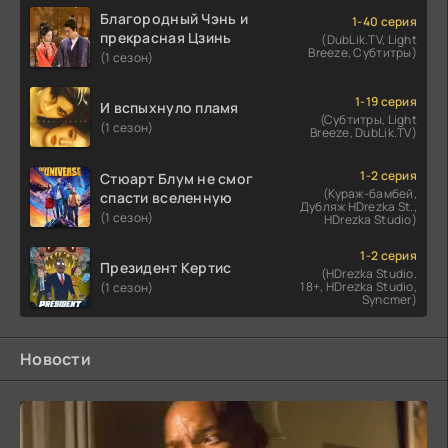
Благородный Чэнь и
1-40 серия
прекрасная Цзинь
(DubLik.TV, Light
Breeze, Субтитры)
(1 сезон)
1-19 серия
И вспыхнуло пламя
(Субтитры, Light
(1 сезон)
Breeze, DubLik.TV)
1-2 серия
Стюарт Блум не смог
(Кураж-бамбей,
спасти вселенную
Дубляж HDrezka St.,
(1 сезон)
HDrezka Studio)
1-2 серия
Президент Кертис
(HDrezka Studio.
18+, HDrezka Studio,
(1 сезон)
Syncmer)
Новости