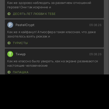
Как же здорово наблюдать за развитием отношений
героев! Они так искренне и
ДЕСЯТЬ ЛЕТ ЛЮБВИ К ТЕБЕ
P
PastelCrypt
09.08.26
Как же я кайфанул! Атмосфера такая классная, что даже
захотелось взять рюкзак и
ТУРИСТЫ
Т
Тимур
09.08.26
Как же классно было увидеть, как на экране развиваются
настоящие человеческие
ПАПАШКА
S
SilentStorm
09.08.26
Вот это да! Я был просто в восторге от того, как всё было
снято: невероятные
БЕСКОНЕЧНАЯ БУРЯ