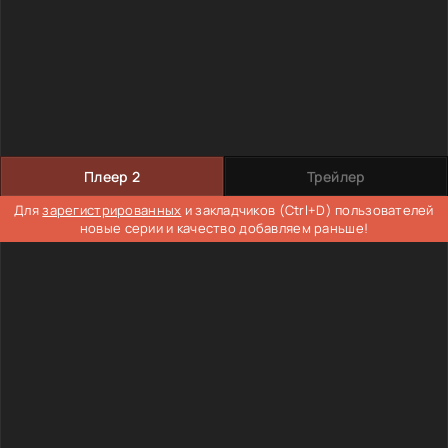
Плеер 2
Трейлер
Для
зарегистрированных
и закладчиков (Ctrl+D) пользователей
новые серии и качество добавляем раньше!