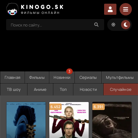
KINOGO.SK
ФИЛЬМЫ ОНЛАЙН
3
Главная
Фильмы
Новинки
Сериалы
Мультфильмы
ТВ шоу
Аниме
Топ
Новости
Случайное
6.452
6.391