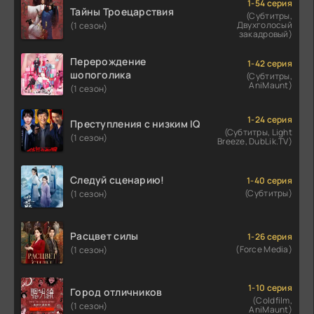
1-54 серия
Тайны Троецарствия
(Субтитры,
Двухголосый
(1 сезон)
закадровый)
Перерождение
1-42 серия
шопоголика
(Субтитры,
AniMaunt)
(1 сезон)
1-24 серия
Преступления с низким IQ
(Субтитры, Light
(1 сезон)
Breeze, DubLik.TV)
Следуй сценарию!
1-40 серия
(Субтитры)
(1 сезон)
Расцвет силы
1-26 серия
(Force Media)
(1 сезон)
1-10 серия
Город отличников
(Coldfilm,
(1 сезон)
AniMaunt)