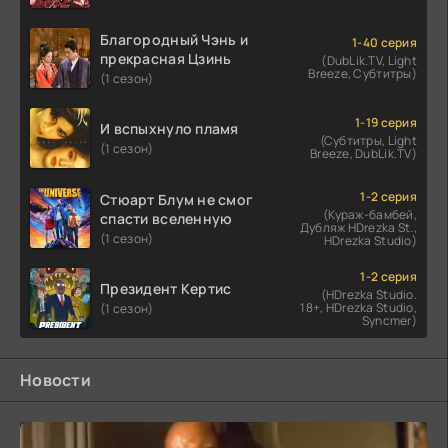
Благородный Чэнь и
1-40 серия
прекрасная Цзинь
(DubLik.TV, Light
Breeze, Субтитры)
(1 сезон)
1-19 серия
И вспыхнуло пламя
(Субтитры, Light
(1 сезон)
Breeze, DubLik.TV)
1-2 серия
Стюарт Блум не смог
(Кураж-бамбей,
спасти вселенную
Дубляж HDrezka St.,
(1 сезон)
HDrezka Studio)
1-2 серия
Президент Кертис
(HDrezka Studio.
18+, HDrezka Studio,
(1 сезон)
Syncmer)
Новости