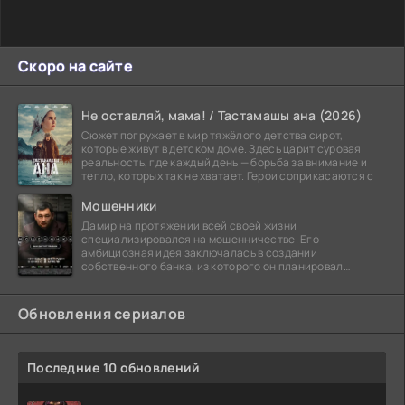
Скоро на сайте
Не оставляй, мама! / Тастамашы ана (2026)
Сюжет погружает в мир тяжёлого детства сирот,
которые живут в детском доме. Здесь царит суровая
реальность, где каждый день — борьба за внимание и
тепло, которых так не хватает. Герои соприкасаются с
Мошенники
Дамир на протяжении всей своей жизни
специализировался на мошенничестве. Его
амбициозная идея заключалась в создании
собственного банка, из которого он планировал
похитить миллиарды долларов. Однако,
Обновления сериалов
Последние 10 обновлений