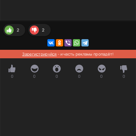
2
2
Зарегистрируйся
- и часть рекламы пропадёт!
0
0
0
0
0
0