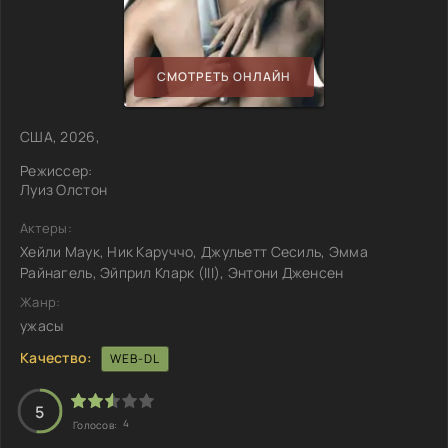
СМОТРЕТЬ ОНЛАЙН
США, 2026,
Режиссер:
Луиз Олстон
Актеры:
Хейли Маук, Ник Каруччо, Джульетт Сесиль, Эмма
Райнагель, Эйприл Кларк (III), Энтони Дженсен
Жанр:
ужасы
Качество:
WEB-DL
5
4
Голосов: