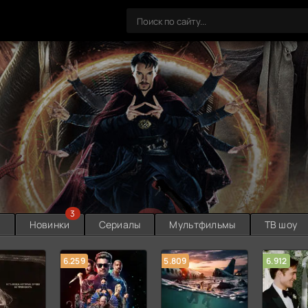
3
ы
Новинки
Сериалы
Мультфильмы
ТВ шоу
6.259
5.809
6.912