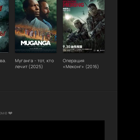
ва.
Муганга - тот, кто
Операция
лечит (2025)
«Меконг» (2016)
рме ❤️