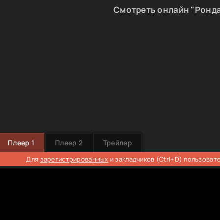
Смотреть онлайн "Ронд
Плеер 1
Плеер 2
Трейлер
Для
зарегистрированных
и закладчиков (Ctrl+D) пользоват