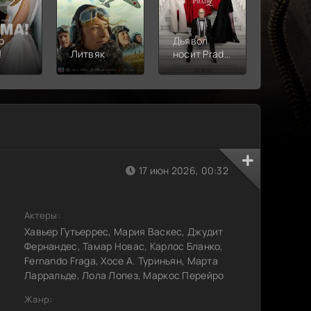
о
Дьявол
!
Литвяк
носит Prada
Верши
2
17 июн 2026, 00:32
Актеры:
Хавьер Гутьеррес, Мария Васкес, Джудит
Фернандес, Тамар Новас, Карлос Бланко,
Fernando Fraga, Хосе А. Туриньян, Марта
Ларральде, Лола Лопез, Маркос Перейро
Жанр: