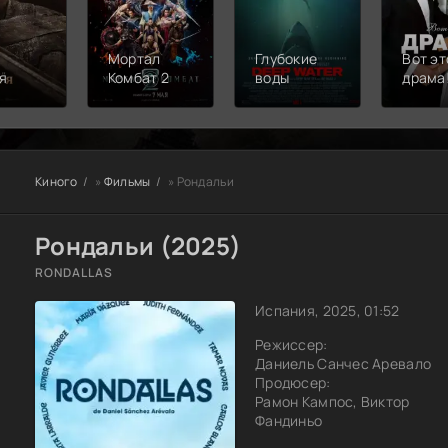
Мортал
Глубокие
Вот эт
я
Комбат 2
воды
драма
Киного
»
Фильмы
» Рондальи
Рондальи (2025)
RONDALLAS
Испания, 2025, 01:52
Режиссер:
Даниель Санчес Аревало
Продюсер:
Рамон Кампос, Виктор
Фандиньо