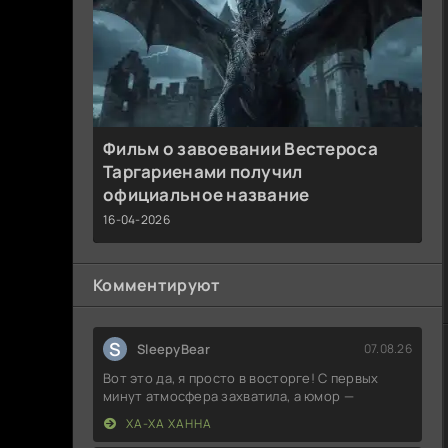
Фильм о завоевании Вестероса
Таргариенами получил
официальное название
16-04-2026
Комментируют
S
SleepyBear
07.08.26
Вот это да, я просто в восторге! С первых
минут атмосфера захватила, а юмор —
ХА-ХА ХАННА