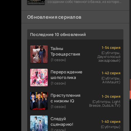
создании собственного банка, из которого
он планировал похитить миллиарды
долларов. Однако,
Обновления сериалов
Последние 10 обновлений
1-54 серия
Тайны
(Субтитры,
Троецарствия
Двухголосый
(1 сезон)
закадровый)
Перерождение
1-42 серия
шопоголика
(Субтитры,
AniMaunt)
(1 сезон)
Преступления
1-24 серия
с низким IQ
(Субтитры, Light
Breeze, DubLik.TV)
(1 сезон)
Следуй
1-40 серия
сценарию!
(Субтитры)
(1 сезон)