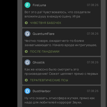
F
FireLuna
07.08.26
Вот это да! Чувствовалось, что создатели
вложили душу в каждую сцену. Игра
ЧУВСТВУЯ БАБОЧЕК
Q
QuantumFlare
07.08.26
Честно говоря, ожидал чего-то более
захватывающего. Начало вроде интригующее,
ПОСЛЕ ПАНДЕМИИ
G
Ghostik
07.08.26
Как же классно было смотреть это
произведение! Сюжет цепляет прямо с первых
ТЕРАПЕВТИЧЕСКИЕ ПСЫ
D
DustHarbor
07.08.26
Ну что сказать, атмосфера жуткая, прямо как
надо для любителей хоррора! Звуки,