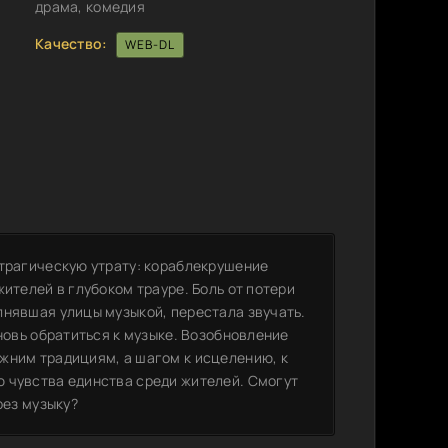
драма, комедия
Качество:
WEB-DL
 трагическую утрату: кораблекрушение
ителей в глубоком трауре. Боль от потери
лнявшая улицы музыкой, перестала звучать.
вновь обратиться к музыке. Возобновление
жним традициям, а шагом к исцелению, к
 чувства единства среди жителей. Смогут
рез музыку?