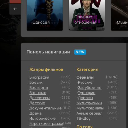
Опасные
Одиссея
отношения
Муми
Панель навигации
Жанры фильмов
Категория
Биография
(1535)
Сериалы
(15576)
Боевик
(5772)
Русские
(4612)
Вестерны
(468)
Зарубежные
(15017)
Военные
(1146)
Турецкие
(593)
Детективы
(2938)
Дорамы
(380)
Детские
(44)
Мультфильмы
(1819)
Документальные
(1114)
Мультсериалы
(1530)
Драма
(18682)
Аниме сериал
(2267)
Исторические
(1464)
ТВ-Шоу
(642)
Короткометражки
(348)
По году