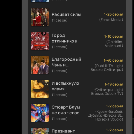
Расцвет силы
1-26 серия
(Force Media)
(1 сезон)
Город
1-10 серия
отличников
(Coldfilm,
AniMaunt)
(1 сезон)
Благородный
1-40 серия
Чэнь и
(DubLik.TV, Light
Breeze, Субтитры)
прекрасная
(1 сезон)
Цзинь
И вспыхнуло
1-19 серия
пламя
(Субтитры, Light
Breeze, DubLik.TV)
(1 сезон)
1-2 серия
Стюарт Блум
(Кураж-бамбей,
не смог спасти
Дубляж HDrezka St.,
вселенную
(1 сезон)
HDrezka Studio)
1-2 серия
Президент