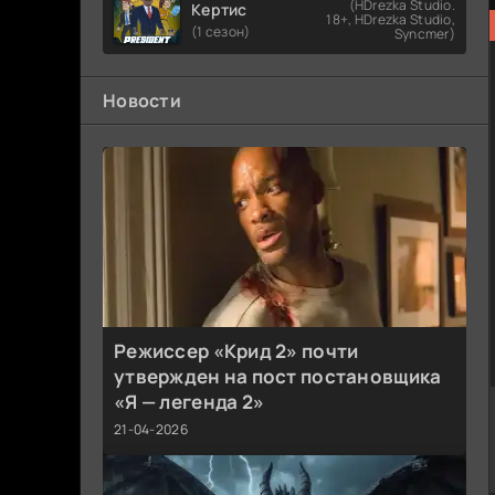
(HDrezka Studio.
Кертис
18+, HDrezka Studio,
(1 сезон)
Syncmer)
Новости
Режиссер «Крид 2» почти
утвержден на пост постановщика
«Я — легенда 2»
21-04-2026