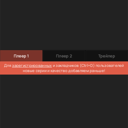
Плеер 1
Плеер 2
Трейлер
Для
зарегистрированных
и закладчиков (Ctrl+D) пользователей
новые серии и качество добавляем раньше!