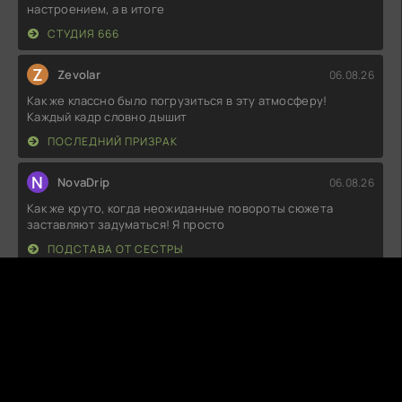
настроением, а в итоге
СТУДИЯ 666
Z
Zevolar
06.08.26
Как же классно было погрузиться в эту атмосферу!
Каждый кадр словно дышит
ПОСЛЕДНИЙ ПРИЗРАК
N
NovaDrip
06.08.26
Как же круто, когда неожиданные повороты сюжета
заставляют задуматься! Я просто
ПОДСТАВА ОТ СЕСТРЫ
Q
Quazar
06.08.26
Вот это зрелище! Всё, что я люблю в кинематографе —
мистика, необычные
ГИПЕРИОНЫ