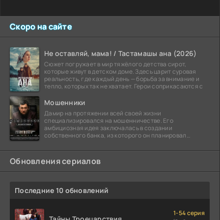
Скоро на сайте
Не оставляй, мама! / Тастамашы ана (2026)
Сюжет погружает в мир тяжёлого детства сирот,
которые живут в детском доме. Здесь царит суровая
реальность, где каждый день — борьба за внимание и
тепло, которых так не хватает. Герои соприкасаются с
Мошенники
Дамир на протяжении всей своей жизни
специализировался на мошенничестве. Его
амбициозная идея заключалась в создании
собственного банка, из которого он планировал
похитить миллиарды долларов. Однако,
Обновления сериалов
Последние 10 обновлений
1-54 серия
Тайны Троецарствия