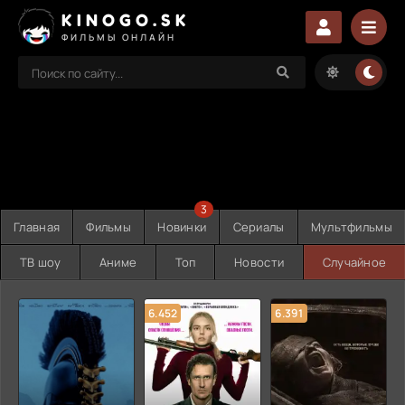
KINOGO.SK
ФИЛЬМЫ ОНЛАЙН
3
Главная
Фильмы
Новинки
Сериалы
Мультфильмы
ТВ шоу
Аниме
Топ
Новости
Случайное
6.452
6.391