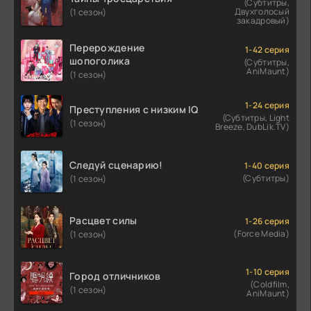
(Субтитры,
Двухголосый
(1 сезон)
закадровый)
Перерождение
1-42 серия
шопоголика
(Субтитры,
AniMaunt)
(1 сезон)
1-24 серия
Преступления с низким IQ
(Субтитры, Light
(1 сезон)
Breeze, DubLik.TV)
Следуй сценарию!
1-40 серия
(Субтитры)
(1 сезон)
Расцвет силы
1-26 серия
(Force Media)
(1 сезон)
1-10 серия
Город отличников
(Coldfilm,
(1 сезон)
AniMaunt)