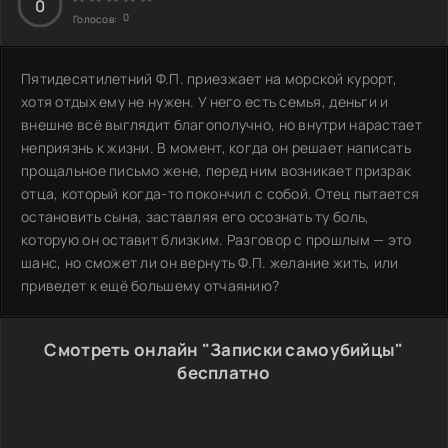
0
0
Голосов:
Пятидесятилетний Ф.П. приезжает на морской курорт,
хотя отдых ему не нужен. У него есть семья, деньги и
внешне всё выглядит благополучно, но внутри нарастает
неприязнь к жизни. В момент, когда он решает написать
прощальное письмо жене, перед ним возникает призрак
отца, который когда-то покончил с собой. Отец пытается
остановить сына, заставляя его осознать ту боль,
которую он оставит близким. Разговор с прошлым — это
шанс, но сможет ли он вернуть Ф.П. желание жить, или
приведет к ещё большему отчаянию?
Смотреть онлайн "Записки самоубийцы"
бесплатно