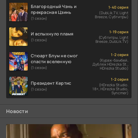
Благородный Чэнь и
1-40 серия
прекрасная Цзинь
(DubLik.TV, Light
Breeze, Субтитры)
(1 сезон)
1-19 серия
И вспыхнуло пламя
(Субтитры, Light
(1 сезон)
Breeze, DubLik.TV)
1-2 серия
Стюарт Блум не смог
(Кураж-бамбей,
спасти вселенную
Дубляж HDrezka St.,
(1 сезон)
HDrezka Studio)
1-2 серия
Президент Кертис
(HDrezka Studio.
18+, HDrezka Studio,
(1 сезон)
Syncmer)
Новости