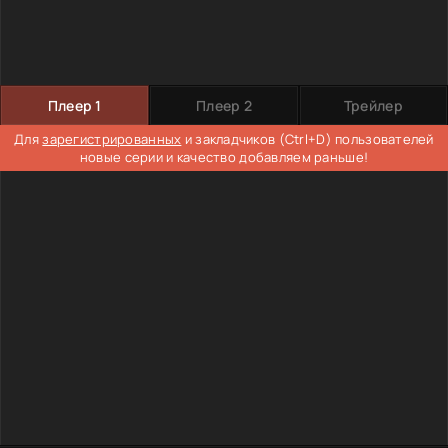
Плеер 1
Плеер 2
Трейлер
Для
зарегистрированных
и закладчиков (Ctrl+D) пользователей
новые серии и качество добавляем раньше!