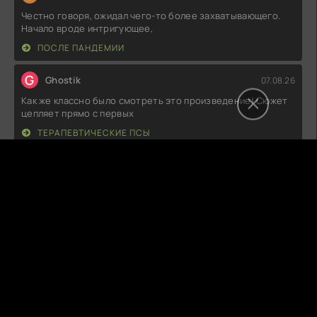
Честно говоря, ожидал чего-то более захватывающего.
Начало вроде интригующее,
ПОСЛЕ ПАНДЕМИИ
G
Ghostik
07.08.26
Как же классно было смотреть это произведение! Сюжет
цепляет прямо с первых
ТЕРАПЕВТИЧЕСКИЕ ПСЫ
D
DustHarbor
07.08.26
Ну что сказать, атмосфера жуткая, прямо как надо для
любителей хоррора! Звуки,
ЗАКЛЯТЬЕ. ТАИНСТВЕННЫЙ ДОМ