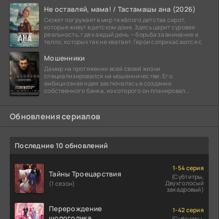
Не оставляй, мама! / Тастамашы ана (2026)
Сюжет погружает в мир тяжёлого детства сирот,
которые живут в детском доме. Здесь царит суровая
реальность, где каждый день — борьба за внимание и
тепло, которых так не хватает. Герои соприкасаются с
Мошенники
Дамир на протяжении всей своей жизни
специализировался на мошенничестве. Его
амбициозная идея заключалась в создании
собственного банка, из которого он планировал
похитить миллиарды долларов. Однако,
Обновления сериалов
Последние 10 обновлений
1-54 серия
Тайны Троецарствия
(Субтитры,
Двухголосый
(1 сезон)
закадровый)
Перерождение
1-42 серия
шопоголика
(Субтитры,