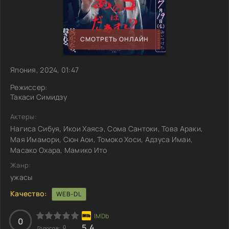
СМОТРЕТЬ ОНЛАЙН
Япония, 2024, 01:47
Режиссер:
Такаси Симидзу
Актеры:
Нагиса Сибуя, Икои Хаясэ, Сома Сантоки, Това Араки,
Мая Имамори, Сюн Аои, Томоко Хоси, Адзуса Имаи,
Масако Охара, Мамико Ито
Жанр:
ужасы
Качество:
WEB-DL
0
5.4
0
Голосов: