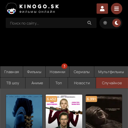
KINOGO.SK
ФИЛЬМЫ ОНЛАЙН
3
Главная
Фильмы
Новинки
Сериалы
Мультфильмы
ТВ шоу
Аниме
Топ
Новости
Случайное
6.452
6.391