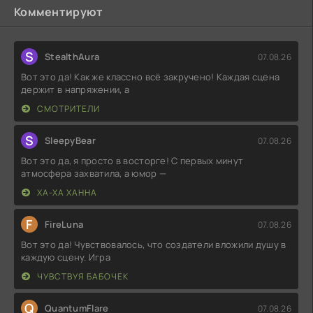
Комментируют
S
StealthAura
07.08.26
Вот это да! Как же классно всё закручено! Каждая сцена
держит в напряжении, а
СМОТРИТЕЛИ
S
SleepyBear
07.08.26
Вот это да, я просто в восторге! С первых минут
атмосфера захватила, а юмор —
ХА-ХА ХАННА
F
FireLuna
07.08.26
Вот это да! Чувствовалось, что создатели вложили душу в
каждую сцену. Игра
ЧУВСТВУЯ БАБОЧЕК
Q
QuantumFlare
07.08.26