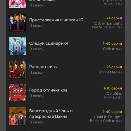
AniMaunt)
(1 сезон)
1-24 серия
Преступления с низким IQ
(Субтитры, Light
(1 сезон)
Breeze, DubLik.TV)
Следуй сценарию!
1-40 серия
(Субтитры)
(1 сезон)
Расцвет силы
1-26 серия
(Force Media)
(1 сезон)
1-10 серия
Город отличников
(Coldfilm,
(1 сезон)
AniMaunt)
Благородный Чэнь и
1-40 серия
прекрасная Цзинь
(DubLik.TV, Light
Breeze, Субтитры)
(1 сезон)