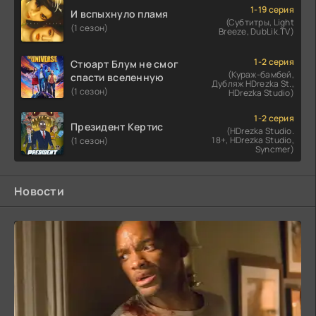
1-19 серия
И вспыхнуло пламя
(Субтитры, Light
(1 сезон)
Breeze, DubLik.TV)
1-2 серия
Стюарт Блум не смог
(Кураж-бамбей,
спасти вселенную
Дубляж HDrezka St.,
(1 сезон)
HDrezka Studio)
1-2 серия
Президент Кертис
(HDrezka Studio.
18+, HDrezka Studio,
(1 сезон)
Syncmer)
Новости