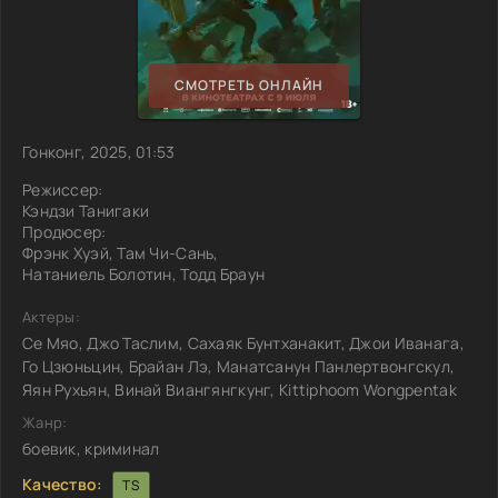
СМОТРЕТЬ ОНЛАЙН
Гонконг, 2025, 01:53
Режиссер:
Кэндзи Танигаки
Продюсер:
Фрэнк Хуэй, Там Чи-Сань,
Натаниель Болотин, Тодд Браун
Актеры:
Се Мяо, Джо Таслим, Сахаяк Бунтханакит, Джои Иванага,
Го Цзюньцин, Брайан Лэ, Манатсанун Панлертвонгскул,
Яян Рухьян, Винай Виангянгкунг, Kittiphoom Wongpentak
Жанр:
боевик, криминал
Качество:
TS