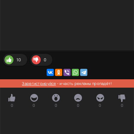
10
0
Зарегистрируйся
- и часть рекламы пропадёт!
0
0
0
0
0
0