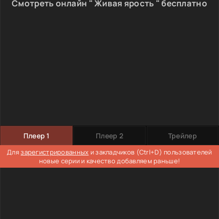
Смотреть онлайн " Живая ярость " бесплатно
Плеер 1
Плеер 2
Трейлер
Для
зарегистрированных
и закладчиков (Ctrl+D) пользователей
новые серии и качество добавляем раньше!