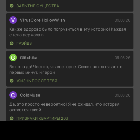
ЗАБЫТЫЕ СУЩЕСТВА
V
V1rusCore HollowWish
09.08.26
Как же здорово было погрузиться в эту историю! Каждая
сцена держала в
ГРЭЙВЗ
G
Glitchika
09.08.26
Вот это да! Честно, я в восторге. Сюжет захватывает с
первых минут, и герои
ЖИЗНЬ ПОСЛЕ ТЕБЯ
C
ColdMuse
09.08.26
Да, это просто невероятно! Я не ожидал, что история
окажется такой
ПРИЗРАКИ КВАРТИРЫ 203
М
Макс
09.08.26