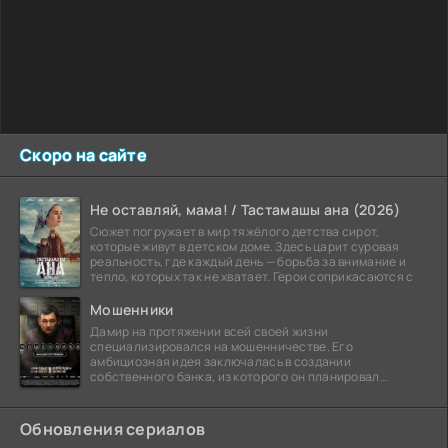
Скоро на сайте
Не оставляй, мама! / Тастамашы ана (2026)
Сюжет погружает в мир тяжёлого детства сирот,
которые живут в детском доме. Здесь царит суровая
реальность, где каждый день — борьба за внимание и
тепло, которых так не хватает. Герои соприкасаются с
Мошенники
Дамир на протяжении всей своей жизни
специализировался на мошенничестве. Его
амбициозная идея заключалась в создании
собственного банка, из которого он планировал
похитить миллиарды долларов. Однако,
Обновления сериалов