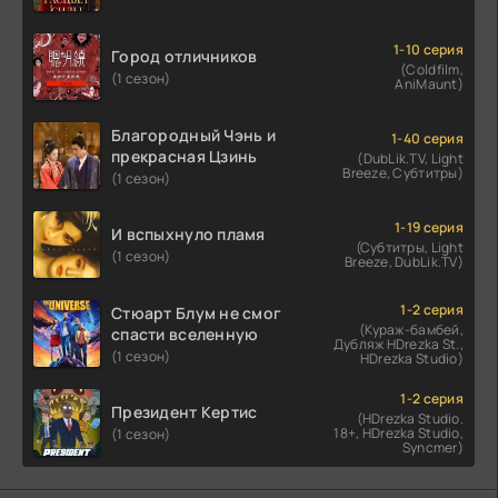
1-10 серия
Город отличников
(Coldfilm,
(1 сезон)
AniMaunt)
Благородный Чэнь и
1-40 серия
прекрасная Цзинь
(DubLik.TV, Light
Breeze, Субтитры)
(1 сезон)
1-19 серия
И вспыхнуло пламя
(Субтитры, Light
(1 сезон)
Breeze, DubLik.TV)
1-2 серия
Стюарт Блум не смог
(Кураж-бамбей,
спасти вселенную
Дубляж HDrezka St.,
(1 сезон)
HDrezka Studio)
1-2 серия
Президент Кертис
(HDrezka Studio.
18+, HDrezka Studio,
(1 сезон)
Syncmer)