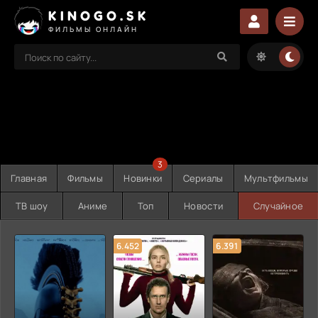
KINOGO.SK
ФИЛЬМЫ ОНЛАЙН
3
Главная
Фильмы
Новинки
Сериалы
Мультфильмы
ТВ шоу
Аниме
Топ
Новости
Случайное
6.452
6.391