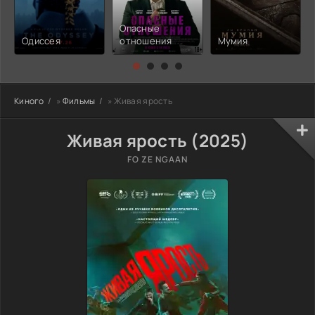
Опасные
Одиссея
отношения
Мумия
Киного
»
Фильмы
» Живая ярость
Живая ярость (2025)
FO ZE NGAAN