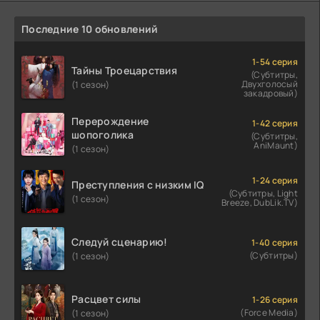
Последние 10 обновлений
1-54 серия
Тайны Троецарствия
(Субтитры,
Двухголосый
(1 сезон)
закадровый)
Перерождение
1-42 серия
шопоголика
(Субтитры,
AniMaunt)
(1 сезон)
1-24 серия
Преступления с низким IQ
(Субтитры, Light
(1 сезон)
Breeze, DubLik.TV)
Следуй сценарию!
1-40 серия
(Субтитры)
(1 сезон)
Расцвет силы
1-26 серия
(Force Media)
(1 сезон)