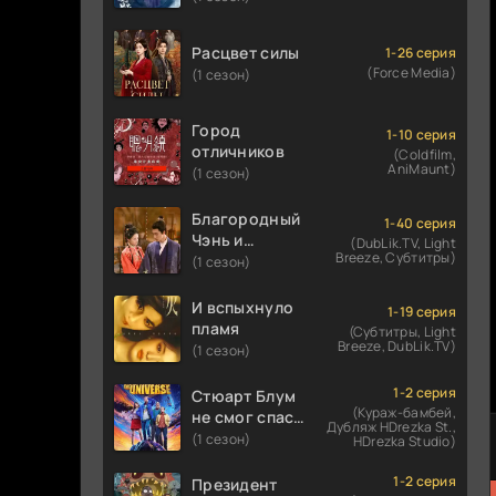
Расцвет силы
1-26 серия
(Force Media)
(1 сезон)
Город
1-10 серия
отличников
(Coldfilm,
AniMaunt)
(1 сезон)
Благородный
1-40 серия
Чэнь и
(DubLik.TV, Light
Breeze, Субтитры)
прекрасная
(1 сезон)
Цзинь
И вспыхнуло
1-19 серия
пламя
(Субтитры, Light
Breeze, DubLik.TV)
(1 сезон)
1-2 серия
Стюарт Блум
(Кураж-бамбей,
не смог спасти
Дубляж HDrezka St.,
вселенную
(1 сезон)
HDrezka Studio)
1-2 серия
Президент