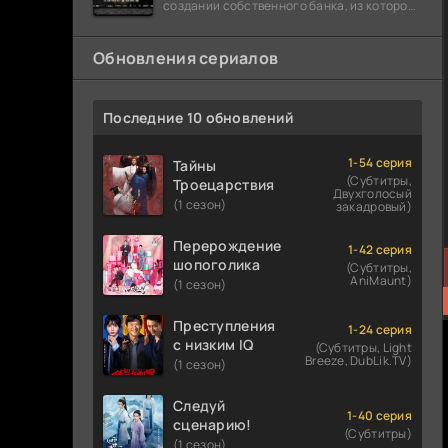
создании собственного банка, из которого
он планировал похитить миллиарды
долларов. Однако,
Обновления сериалов
Последние 10 обновлений
1-54 серия
Тайны
(Субтитры,
Троецарствия
Двухголосый
(1 сезон)
закадровый)
Перерождение
1-42 серия
шопоголика
(Субтитры,
AniMaunt)
(1 сезон)
Преступления
1-24 серия
с низким IQ
(Субтитры, Light
Breeze, DubLik.TV)
(1 сезон)
Следуй
1-40 серия
сценарию!
(Субтитры)
(1 сезон)