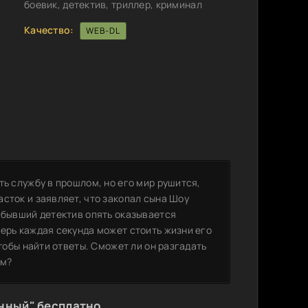
боевик, детектив, триллер, криминал
Качество:
WEB-DL
ть службу в прошлом, но его мир рушится,
сток и заявляет, что закопал сына Шоу
 бывший детектив опять оказывается
ерь каждая секунда может стоить жизни его
чтобы найти ответы. Сможет ли он разгадать
ом?
нный" бесплатно