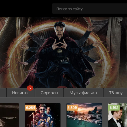
3
ы
Новинки
Сериалы
Мультфильмы
ТВ шоу
6.259
5.809
6.912