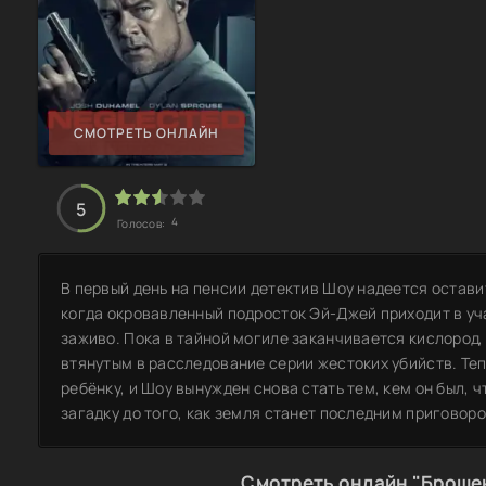
СМОТРЕТЬ ОНЛАЙН
5
4
Голосов:
В первый день на пенсии детектив Шоу надеется остави
когда окровавленный подросток Эй-Джей приходит в уча
заживо. Пока в тайной могиле заканчивается кислород,
втянутым в расследование серии жестоких убийств. Теп
ребёнку, и Шоу вынужден снова стать тем, кем он был, 
загадку до того, как земля станет последним приговор
Смотреть онлайн "Броше