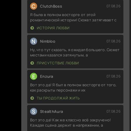
C
ClutchBoss
07.08.26
Я была в полном восторге от этой
романтической истории! Сюжет затягивает с
ИСТОРИЯ ЛЮБВИ
N
Nimbloo
07.08.26
Ну, что тут сказать, я ожидал большего. Сюжет
местами казался затянутым, а
ПРИСУТСТВИЕ ЛЮБВИ
E
Enzura
07.08.26
Вот это да! Я был в полном восторге от того,
как раскрыты персонажи и их
ТЫ ПРОДОЛЖАЙ ЖИТЬ
S
StealthAura
07.08.26
Вот это да! Как же классно всё закручено!
Каждая сцена держит в напряжении, а