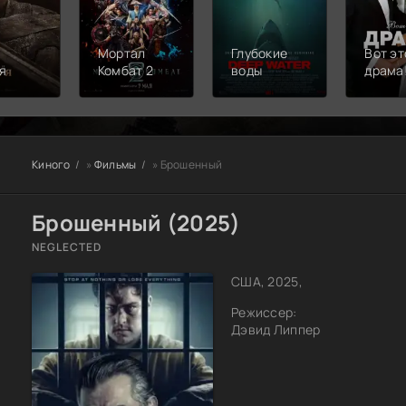
Мортал
Глубокие
Вот эт
я
Комбат 2
воды
драма
Киного
»
Фильмы
» Брошенный
Брошенный (2025)
NEGLECTED
США, 2025,
Режиссер:
Дэвид Липпер