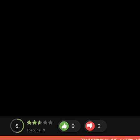
5
2
2
4
Голосов:
Зарегистрируйся
- и часть 