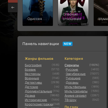
Опасные
Одиссея
отношения
Муми
Панель навигации
Жанры фильмов
Категория
Биография
(1535)
Сериалы
(15576)
Боевик
(5772)
Русские
(4612)
Вестерны
(468)
Зарубежные
(15017)
Военные
(1146)
Турецкие
(593)
Детективы
(2938)
Дорамы
(380)
Детские
(44)
Мультфильмы
(1819)
Документальные
(1114)
Мультсериалы
(1530)
Драма
(18682)
Аниме сериал
(2267)
Исторические
(1464)
ТВ-Шоу
(642)
Короткометражки
(348)
По году