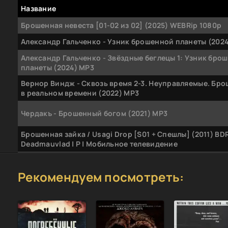
Название
Брошенная невеста [01-02 из 02] (2025) WEBRip 1080p
Александр Гальченко - Узник брошенной планеты (2024
Александр Гальченко - Звёздные беглецы 1: Узник бро
планеты (2024) МР3
Вернор Виндж - Сквозь время 2-3. Неуправляемые. Бр
в реальном времени (2022) MP3
Чердакъ - Брошенный богом (2021) MP3
Брошенная зайка / Usagi Drop [S01 + Спешлы] (2011) BDR
Deadmauvlad | P | Мобильное телевидение
Стейси Холлс - Госпиталь брошенных детей (2020) MP3
Рекомендуем посмотреть:
На самом деле. Объявился брошенный в роддоме 20-ле
сын Алены Кравец [эфир от 03.11] (2020) SATRip
На самом деле. На склоне лет: известный актер ищет
брошенного сына [эфир от 09.01] (2020) SATRip