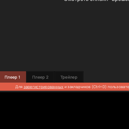
Плеер 1
Плеер 2
Трейлер
Для
зарегистрированных
и закладчиков (Ctrl+D) пользоват