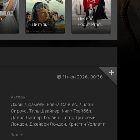
о
Дьявол
!
Литвяк
носит Prada
Верши
2
11 июн 2026, 00:36
Актеры:
Джош Дюамель, Елена Санчес, Дилан
Спроус, Тиль Швайгер, Кипп Трайббл,
Дэвид Липпер, Корбин Питтс, Джереми
Лондон, Джейсон Лондон, Кристин Уоллетт
Жанр: