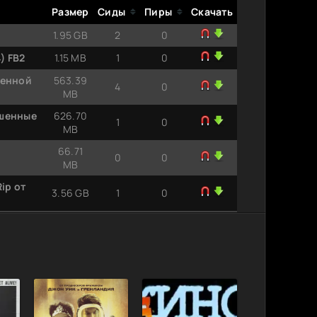
Размер
Сиды
Пиры
Скачать
1.95 GB
2
0
) FB2
1.15 MB
1
0
шенной
563.39
4
0
MB
ошенные
626.70
1
0
MB
66.71
0
0
MB
ip от
3.56 GB
1
0
560.29
0
1
MB
тний
663.37
0
0
MB
797.19
0
0
MB