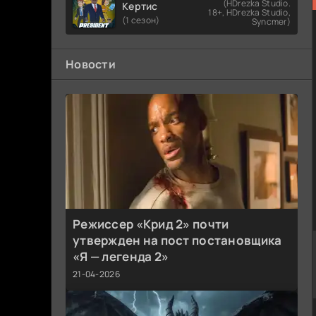
(HDrezka Studio.
Кертис
18+, HDrezka Studio,
(1 сезон)
Syncmer)
Новости
Режиссер «Крид 2» почти
утвержден на пост постановщика
«Я — легенда 2»
21-04-2026