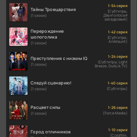
1-54 серия
Тайны Троецарствия
(Субтитры,
Двухголосый
(1 сезон)
закадровый)
Перерождение
1-42 серия
шопоголика
(Субтитры,
AniMaunt)
(1 сезон)
1-24 серия
Преступления с низким IQ
(Субтитры, Light
(1 сезон)
Breeze, DubLik.TV)
Следуй сценарию!
1-40 серия
(Субтитры)
(1 сезон)
Расцвет силы
1-26 серия
(Force Media)
(1 сезон)
1-10 серия
Город отличников
(Coldfilm,