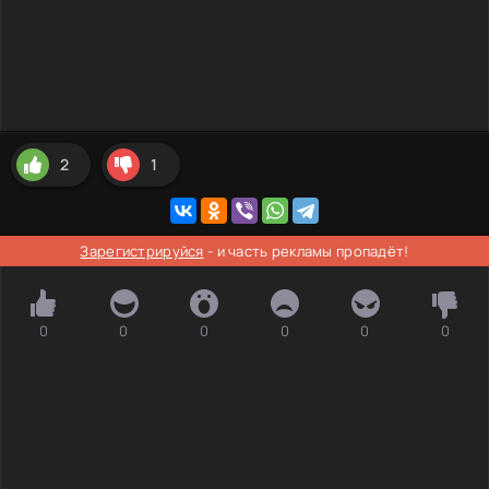
2
1
Зарегистрируйся
- и часть рекламы пропадёт!
0
0
0
0
0
0