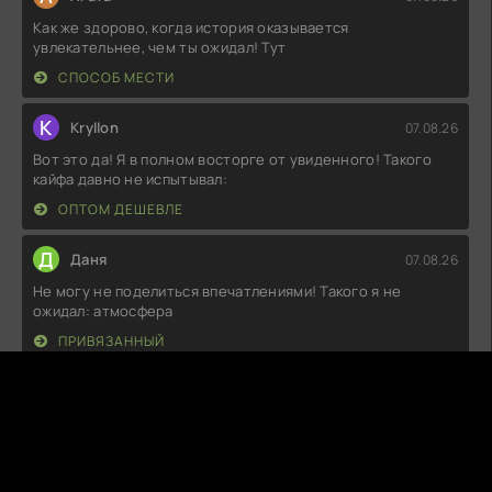
Как же здорово, когда история оказывается
увлекательнее, чем ты ожидал! Тут
СПОСОБ МЕСТИ
K
Kryllon
07.08.26
Вот это да! Я в полном восторге от увиденного! Такого
кайфа давно не испытывал:
ОПТОМ ДЕШЕВЛЕ
Д
Даня
07.08.26
Не могу не поделиться впечатлениями! Такого я не
ожидал: атмосфера
ПРИВЯЗАННЫЙ
В
Вика
06.08.26
Вот это да! Честно сказать, я был в полном восторге от
того, что увидел. Такой
МАСТЕР