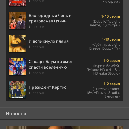
(1 сезон)
AniMaunt)
Благородный Чэнь и
1-40 серия
прекрасная Цзинь
(DubLik.TV, Light
Breeze, Субтитры)
(1 сезон)
1-19 серия
И вспыхнуло пламя
(Субтитры, Light
(1 сезон)
Breeze, DubLik.TV)
1-2 серия
Стюарт Блум не смог
(Кураж-бамбей,
спасти вселенную
Дубляж HDrezka St.,
(1 сезон)
HDrezka Studio)
1-2 серия
Президент Кертис
(HDrezka Studio.
18+, HDrezka Studio,
(1 сезон)
Syncmer)
Новости