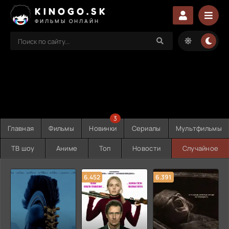
KINOGO.SK
ФИЛЬМЫ ОНЛАЙН
3
Главная
Фильмы
Новинки
Сериалы
Мультфильмы
ТВ шоу
Аниме
Топ
Новости
Случайное
6.452
6.391