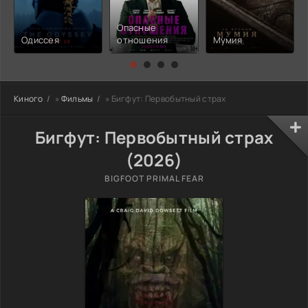
Опасные
Одиссея
отношения
Мумия
Киного
»
Фильмы
» Бигфут: Первобытный страх
Бигфут: Первобытный страх
(2026)
BIGFOOT PRIMAL FEAR