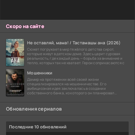
Скоро на сайте
Не оставляй, мама! / Тастамашы ана (2026)
Сюжет погружает в мир тяжёлого детства сирот,
которые живут в детском доме. Здесь царит суровая
реальность, где каждый день — борьба за внимание и
тепло, которых так не хватает. Герои соприкасаются с
Мошенники
Дамир на протяжении всей своей жизни
специализировался на мошенничестве. Его
амбициозная идея заключалась в создании
собственного банка, из которого он планировал
похитить миллиарды долларов. Однако,
Обновления сериалов
Последние 10 обновлений