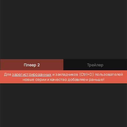
Плеер 2
Трейлер
Для
зарегистрированных
и закладчиков (Ctrl+D) пользователей
новые серии и качество добавляем раньше!