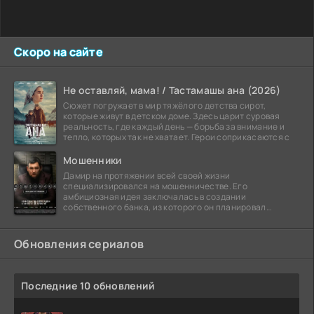
Скоро на сайте
Не оставляй, мама! / Тастамашы ана (2026)
Сюжет погружает в мир тяжёлого детства сирот,
которые живут в детском доме. Здесь царит суровая
реальность, где каждый день — борьба за внимание и
тепло, которых так не хватает. Герои соприкасаются с
Мошенники
Дамир на протяжении всей своей жизни
специализировался на мошенничестве. Его
амбициозная идея заключалась в создании
собственного банка, из которого он планировал
похитить миллиарды долларов. Однако,
Обновления сериалов
Последние 10 обновлений