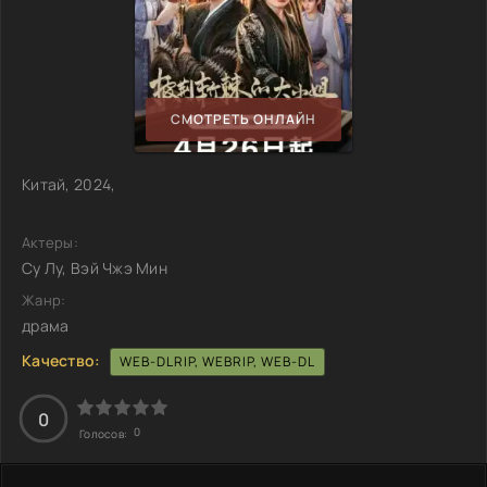
СМОТРЕТЬ ОНЛАЙН
Китай, 2024,
Актеры:
Су Лу, Вэй Чжэ Мин
Жанр:
драма
Качество:
WEB-DLRIP, WEBRIP, WEB-DL
0
0
Голосов: