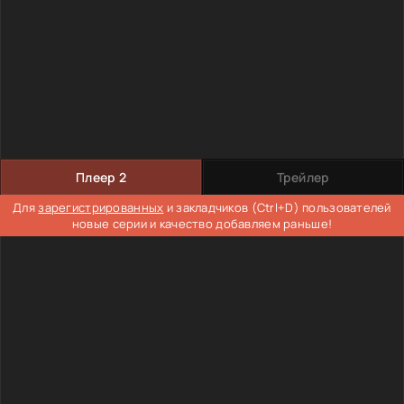
Плеер 2
Трейлер
Для
зарегистрированных
и закладчиков (Ctrl+D) пользователей
новые серии и качество добавляем раньше!