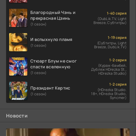
Благородный Чэнь и
1-40 серия
прекрасная Цзинь
(DubLik.TV, Light
Breeze, Субтитры)
(1 сезон)
1-19 серия
И вспыхнуло пламя
(Субтитры, Light
(1 сезон)
Breeze, DubLik.TV)
1-2 серия
Стюарт Блум не смог
(Кураж-бамбей,
спасти вселенную
Дубляж HDrezka St.,
(1 сезон)
HDrezka Studio)
1-2 серия
Президент Кертис
(HDrezka Studio.
18+, HDrezka Studio,
(1 сезон)
Syncmer)
Новости