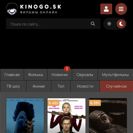
KINOGO.SK
ФИЛЬМЫ ОНЛАЙН
3
Главная
Фильмы
Новинки
Сериалы
Мультфильмы
ТВ шоу
Аниме
Топ
Новости
Случайное
6.452
6.391