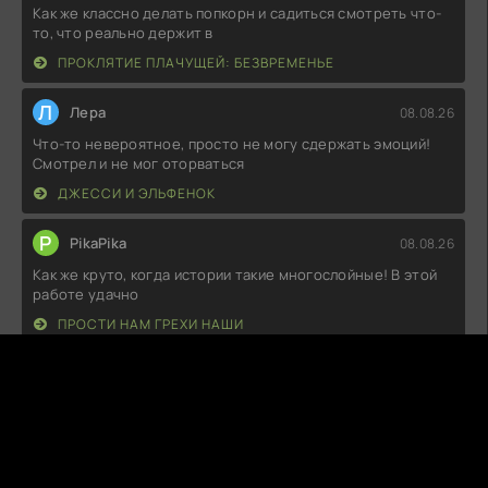
Как же классно делать попкорн и садиться смотреть что-
то, что реально держит в
ПРОКЛЯТИЕ ПЛАЧУЩЕЙ: БЕЗВРЕМЕНЬЕ
Л
Лера
08.08.26
Что-то невероятное, просто не могу сдержать эмоций!
Смотрел и не мог оторваться
ДЖЕССИ И ЭЛЬФЕНОК
P
PikaPika
08.08.26
Как же круто, когда истории такие многослойные! В этой
работе удачно
ПРОСТИ НАМ ГРЕХИ НАШИ
T
TacticalFreak
08.08.26
Как же я был удивлён! Это настоящая находка для
любителей домашнего уюта и
ДОБРО ПОЖАЛОВАТЬ В МАМАС