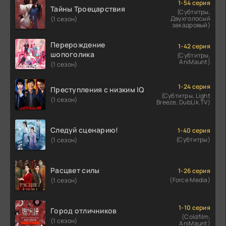
1-54 серия
Тайны Троецарствия
(Субтитры,
Двухголосый
(1 сезон)
закадровый)
Перерождение
1-42 серия
шопоголика
(Субтитры,
AniMaunt)
(1 сезон)
1-24 серия
Преступления с низким IQ
(Субтитры, Light
(1 сезон)
Breeze, DubLik.TV)
Следуй сценарию!
1-40 серия
(Субтитры)
(1 сезон)
Расцвет силы
1-26 серия
(Force Media)
(1 сезон)
1-10 серия
Город отличников
(Coldfilm,
(1 сезон)
AniMaunt)