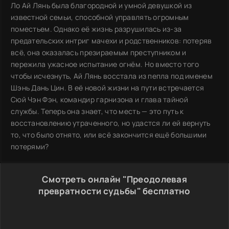
Ло Ай Лянь была благородной и умной девушкой из
известной семьи, способной управлять огромным
поместьем. Однако её жизнь разрушилась из-за
предательских интриг мачехи и родственников: потеряв
всё, она оказалась презираемым преступником и
пережила ужасное испытание огнём. Но вместо того
чтобы исчезнуть, Ай Лянь восстала из пепла под именем
Шэнь Дань Цин. В её новой жизни на пути встречается
Сюй Чэн Фэн, командир гарнизона и глава тайной
службы. Теперь она знает, что месть — это путь к
восстановлению утраченного, но удастся ли ей вернуть
то, что было отнято, или всё закончится ещё большими
потерями?
Смотреть онлайн "Преодолевая
превратности судьбы" бесплатно