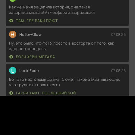
Как же меня зацепила история, она такая
завораживающая! Атмосфера завораживает
ТАМ, ГДЕ РАКИ ПОЮТ
H
HollowGlow
07.08.26
Ну, это было что-то! Я просто в восторге от того, как
здорово переданы
БОГИ ХЕВИ-МЕТАЛА
L
LucidFade
07.08.26
Вот это настоящая драма! Сюжет такой захватывающий,
что трудно оторваться от
ГАРРИ ХАФТ: ПОСЛЕДНИЙ БОЙ
C
CodePredator
07.08.26
Как же круто было смотреть эту ленту! Сюжет затягивает
с первых минут, а
ФЛЕШБЭК