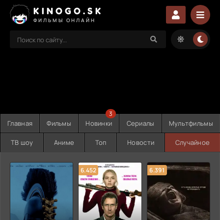
KINOGO.SK
ФИЛЬМЫ ОНЛАЙН
3
Главная
Фильмы
Новинки
Сериалы
Мультфильмы
ТВ шоу
Аниме
Топ
Новости
Случайное
6.452
6.391