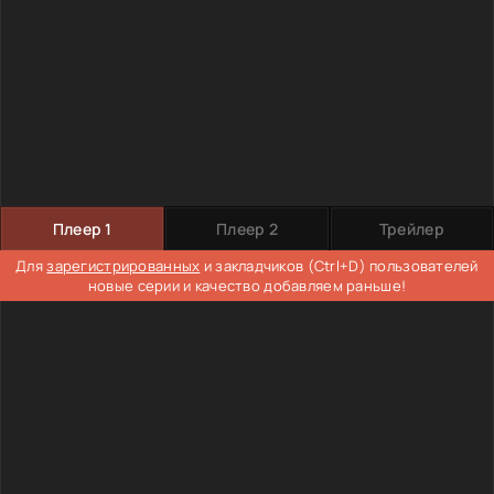
Плеер 1
Плеер 2
Трейлер
Для
зарегистрированных
и закладчиков (Ctrl+D) пользователей
новые серии и качество добавляем раньше!