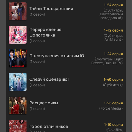
1-54 серия
Тайны Троецарствия
(Субтитры,
Двухголосый
(1 сезон)
закадровый)
Перерождение
1-42 серия
шопоголика
(Субтитры,
AniMaunt)
(1 сезон)
1-24 серия
Преступления с низким IQ
(Субтитры, Light
(1 сезон)
Breeze, DubLik.TV)
Следуй сценарию!
1-40 серия
(Субтитры)
(1 сезон)
Расцвет силы
1-26 серия
(Force Media)
(1 сезон)
1-10 серия
Город отличников
(Coldfilm,