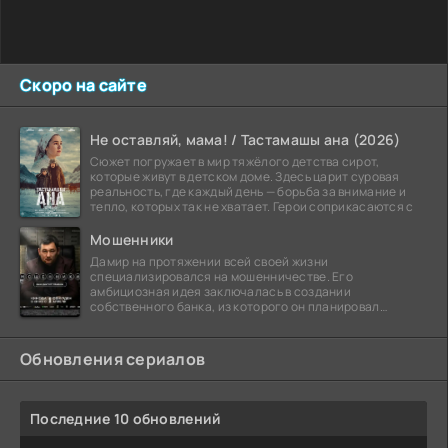
Скоро на сайте
Не оставляй, мама! / Тастамашы ана (2026)
Сюжет погружает в мир тяжёлого детства сирот,
которые живут в детском доме. Здесь царит суровая
реальность, где каждый день — борьба за внимание и
тепло, которых так не хватает. Герои соприкасаются с
Мошенники
Дамир на протяжении всей своей жизни
специализировался на мошенничестве. Его
амбициозная идея заключалась в создании
собственного банка, из которого он планировал
похитить миллиарды долларов. Однако,
Обновления сериалов
Последние 10 обновлений