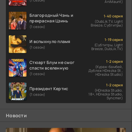
(1 сезон)
AniMaunt)
Благородный Чэнь и
1-40 серия
прекрасная Цзинь
(DubLik.TV, Light
Breeze, Субтитры)
(1 сезон)
1-19 серия
И вспыхнуло пламя
(Субтитры, Light
(1 сезон)
Breeze, DubLik.TV)
1-2 серия
Стюарт Блум не смог
(Кураж-бамбей,
спасти вселенную
Дубляж HDrezka St.,
(1 сезон)
HDrezka Studio)
1-2 серия
Президент Кертис
(HDrezka Studio.
18+, HDrezka Studio,
(1 сезон)
Syncmer)
Новости