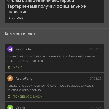
Фильм о завоевании Вестероса
Таргариенами получил официальное
название
16-04-2026
Комментируют
M
MoonTide
08.08.26
Ничего не могу сказать, кроме как это было настоящим
откровением! Чувства
МАМА
A
AzureFang
07.08.26
Как же это вдохновляет! Сюжет просто завораживает,
каждая сцена словно
ПОЙДЁМ СО МНОЙ
V
Veltrix
07.08.26