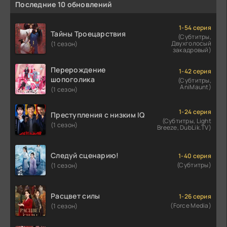
Последние 10 обновлений
1-54 серия
Тайны Троецарствия
(Субтитры,
Двухголосый
(1 сезон)
закадровый)
Перерождение
1-42 серия
шопоголика
(Субтитры,
AniMaunt)
(1 сезон)
1-24 серия
Преступления с низким IQ
(Субтитры, Light
(1 сезон)
Breeze, DubLik.TV)
Следуй сценарию!
1-40 серия
(Субтитры)
(1 сезон)
Расцвет силы
1-26 серия
(Force Media)
(1 сезон)