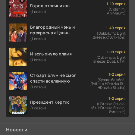
1-10 серия
Город отличников
(Coldfilm,
(1 сезон)
AniMaunt)
Благородный Чэнь и
1-40 серия
прекрасная Цзинь
(DubLik.TV, Light
Breeze, Субтитры)
(1 сезон)
1-19 серия
И вспыхнуло пламя
(Субтитры, Light
(1 сезон)
Breeze, DubLik.TV)
1-2 серия
Стюарт Блум не смог
(Кураж-бамбей,
спасти вселенную
Дубляж HDrezka St.,
(1 сезон)
HDrezka Studio)
1-2 серия
Президент Кертис
(HDrezka Studio.
18+, HDrezka Studio,
(1 сезон)
Syncmer)
Новости