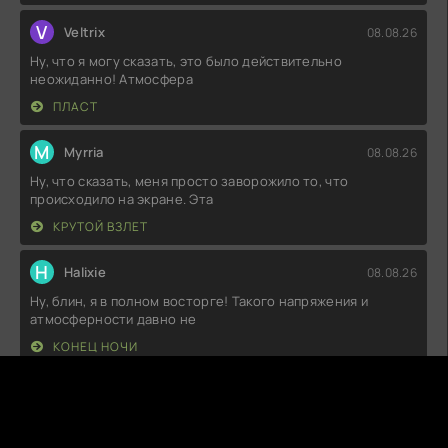
V
Veltrix
08.08.26
Ну, что я могу сказать, это было действительно
неожиданно! Атмосфера
ПЛАСТ
M
Myrria
08.08.26
Ну, что сказать, меня просто заворожило то, что
происходило на экране. Эта
КРУТОЙ ВЗЛЕТ
H
Halixie
08.08.26
Ну, блин, я в полном восторге! Такого напряжения и
атмосферности давно не
КОНЕЦ НОЧИ
И
Индира
08.08.26
Вот это да! Сюжет реально закрутился так, что я не мог
оторваться от экрана,