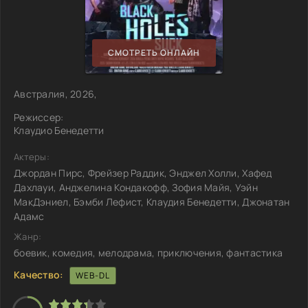
СМОТРЕТЬ ОНЛАЙН
Австралия, 2026,
Режиссер:
Клаудио Бенедетти
Актеры:
Джордан Пирс, Фрейзер Раддик, Энджел Холли, Хафед
Дахлауи, Анджелина Кондакофф, Зофия Майя, Уэйн
МакДэниел, Бэмби Лефист, Клаудия Бенедетти, Джонатан
Адамс
Жанр:
боевик, комедия, мелодрама, приключения, фантастика
Качество:
WEB-DL