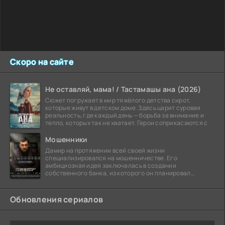
Скоро на сайте
Не оставляй, мама! / Тастамашы ана (2026)
Сюжет погружает в мир тяжёлого детства сирот,
которые живут в детском доме. Здесь царит суровая
реальность, где каждый день — борьба за внимание и
тепло, которых так не хватает. Герои соприкасаются с
Мошенники
Дамир на протяжении всей своей жизни
специализировался на мошенничестве. Его
амбициозная идея заключалась в создании
собственного банка, из которого он планировал
похитить миллиарды долларов. Однако,
Обновления сериалов