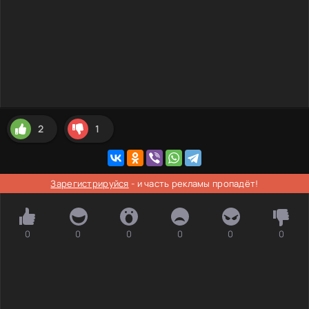
2
1
Зарегистрируйся
- и часть рекламы пропадёт!
0
0
0
0
0
0