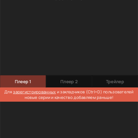
Плеер 1
Плеер 2
Трейлер
Для
зарегистрированных
и закладчиков (Ctrl+D) пользователей
новые серии и качество добавляем раньше!