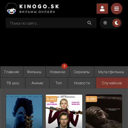
KINOGO.SK
ФИЛЬМЫ ОНЛАЙН
3
Главная
Фильмы
Новинки
Сериалы
Мультфильмы
ТВ шоу
Аниме
Топ
Новости
Случайное
6.452
6.391