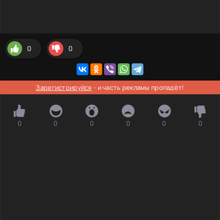
0
0
Зарегистрируйся
- и часть рекламы пропадёт!
0
0
0
0
0
0