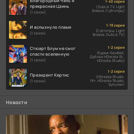
Благородный Чэнь и
1-40 серия
прекрасная Цзинь
(DubLik.TV, Light
Breeze, Субтитры)
(1 сезон)
1-19 серия
И вспыхнуло пламя
(Субтитры, Light
(1 сезон)
Breeze, DubLik.TV)
1-2 серия
Стюарт Блум не смог
(Кураж-бамбей,
спасти вселенную
Дубляж HDrezka St.,
(1 сезон)
HDrezka Studio)
1-2 серия
Президент Кертис
(HDrezka Studio.
18+, HDrezka Studio,
(1 сезон)
Syncmer)
Новости