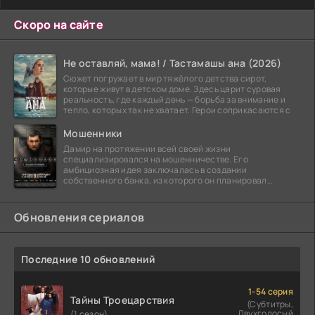
Скоро на сайте
Не оставляй, мама! / Тастамашы ана (2026)
Сюжет погружает в мир тяжёлого детства сирот,
которые живут в детском доме. Здесь царит суровая
реальность, где каждый день — борьба за внимание и
тепло, которых так не хватает. Герои соприкасаются с
Мошенники
Дамир на протяжении всей своей жизни
специализировался на мошенничестве. Его
амбициозная идея заключалась в создании
собственного банка, из которого он планировал
похитить миллиарды долларов. Однако,
Обновления сериалов
Последние 10 обновлений
1-54 серия
Тайны Троецарствия
(Субтитры,
Двухголосый
(1 сезон)