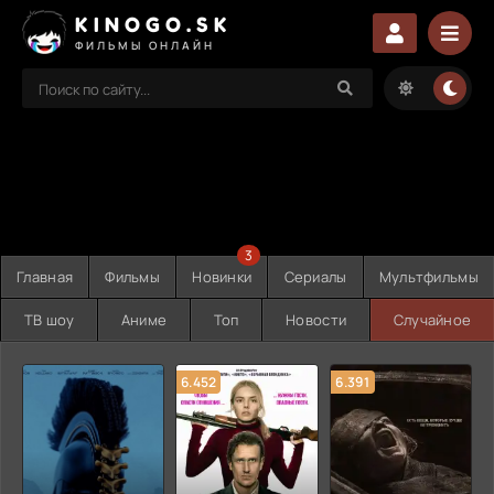
KINOGO.SK
ФИЛЬМЫ ОНЛАЙН
3
Главная
Фильмы
Новинки
Сериалы
Мультфильмы
ТВ шоу
Аниме
Топ
Новости
Случайное
6.452
6.391