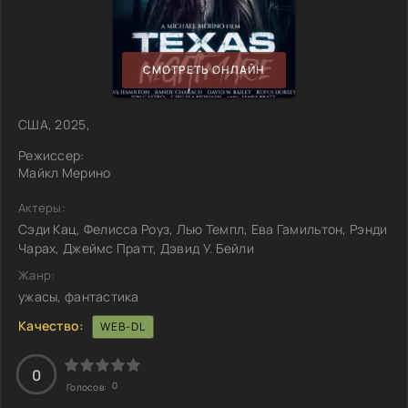
СМОТРЕТЬ ОНЛАЙН
США, 2025,
Режиссер:
Майкл Мерино
Актеры:
Сэди Кац, Фелисса Роуз, Лью Темпл, Ева Гамильтон, Рэнди
Чарах, Джеймс Пратт, Дэвид У. Бейли
Жанр:
ужасы, фантастика
Качество:
WEB-DL
0
0
Голосов: