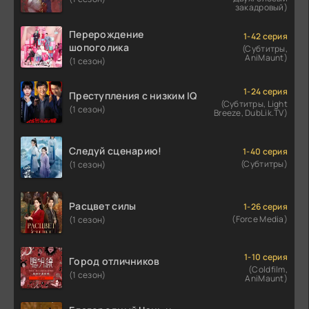
закадровый)
Перерождение
1-42 серия
шопоголика
(Субтитры,
AniMaunt)
(1 сезон)
1-24 серия
Преступления с низким IQ
(Субтитры, Light
(1 сезон)
Breeze, DubLik.TV)
Следуй сценарию!
1-40 серия
(Субтитры)
(1 сезон)
Расцвет силы
1-26 серия
(Force Media)
(1 сезон)
1-10 серия
Город отличников
(Coldfilm,
(1 сезон)
AniMaunt)