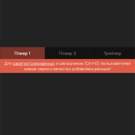
Плеер 1
Плеер 2
Трейлер
Для
зарегистрированных
и закладчиков (Ctrl+D) пользователей
новые серии и качество добавляем раньше!