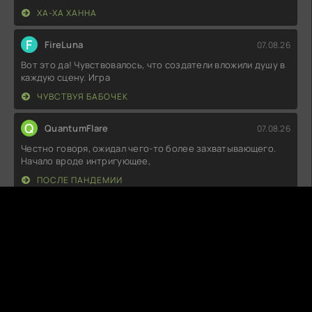
ХА-ХА ХАННА
F
FireLuna
07.08.26
Вот это да! Чувствовалось, что создатели вложили душу в
каждую сцену. Игра
ЧУВСТВУЯ БАБОЧЕК
Q
QuantumFlare
07.08.26
Честно говоря, ожидал чего-то более захватывающего.
Начало вроде интригующее,
ПОСЛЕ ПАНДЕМИИ
G
Ghostik
07.08.26
Как же классно было смотреть это произведение! Сюжет
цепляет прямо с первых
ТЕРАПЕВТИЧЕСКИЕ ПСЫ