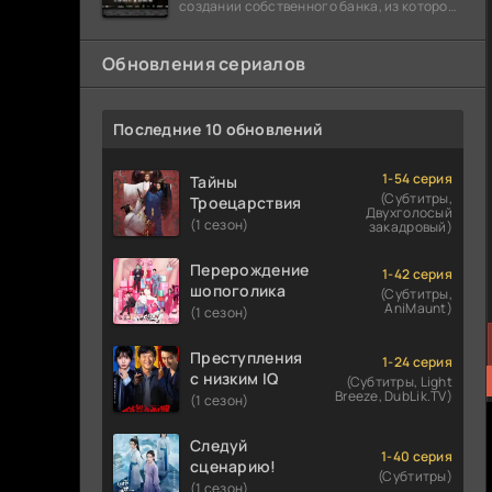
создании собственного банка, из которого
он планировал похитить миллиарды
долларов. Однако,
Обновления сериалов
Последние 10 обновлений
1-54 серия
Тайны
(Субтитры,
Троецарствия
Двухголосый
(1 сезон)
закадровый)
Перерождение
1-42 серия
шопоголика
(Субтитры,
AniMaunt)
(1 сезон)
Преступления
1-24 серия
с низким IQ
(Субтитры, Light
Breeze, DubLik.TV)
(1 сезон)
Следуй
1-40 серия
сценарию!
(Субтитры)
(1 сезон)