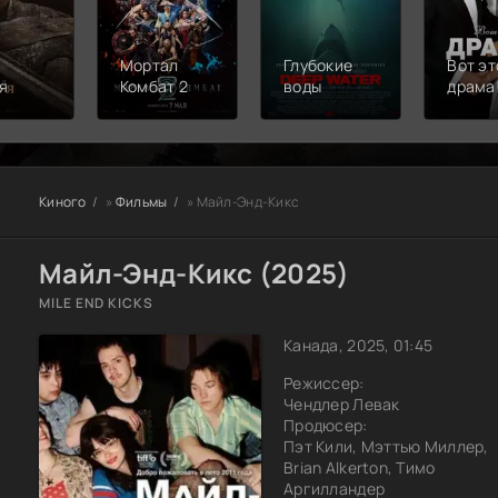
Мортал
Глубокие
Вот эт
я
Комбат 2
воды
драма
Киного
»
Фильмы
» Майл-Энд-Кикс
Майл-Энд-Кикс (2025)
MILE END KICKS
Канада, 2025, 01:45
Режиссер:
Чендлер Левак
Продюсер:
Пэт Кили, Мэттью Миллер,
Brian Alkerton, Тимо
Аргилландер