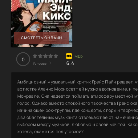
СМОТРЕТЬ ОНЛАЙН
0
6.4
0
Голосов:
Амбициозный музыкальный критик Грейс Пайн решает, ч
артистке Аланис Мориссетт ей нужно вдохновение, и п
Монреале. Она надеется поймать атмосферу местной м
голос. Однако вместо спокойного творчества Грейс ока
начинающей рок-группы, где концерты, споры и творчес
Два обаятельных музыканта отвлекают её от намеченног
выбором между музыкой, любовью и своей мечтой. Какой
хотела, окажется под угрозой?