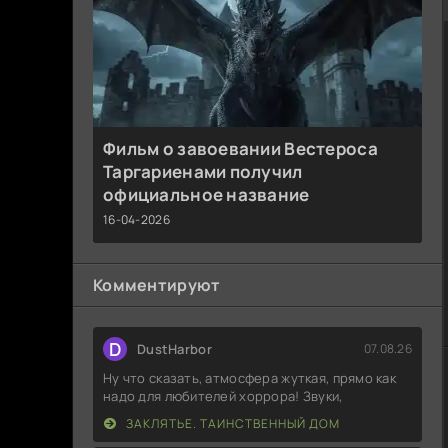
Фильм о завоевании Вестероса
Таргариенами получил
официальное название
16-04-2026
Комментируют
D
DustHarbor
07.08.26
Ну что сказать, атмосфера жуткая, прямо как
надо для любителей хоррора! Звуки,
ЗАКЛЯТЬЕ. ТАИНСТВЕННЫЙ ДОМ