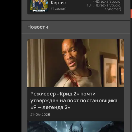
(HDrezka Studio.
Кертис
18+, HDrezka Studio,
(1 сезон)
Syncmer)
Новости
Режиссер «Крид 2» почти
утвержден на пост постановщика
«Я — легенда 2»
21-04-2026