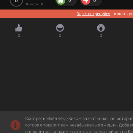
0
0
0
0
Голосов:
Зарегистрируйся
- и часть 
0
0
0
Смотреть Майл-Энд-Кикс – захватывающая история
которая подарит вам незабываемые эмоции. Добавл
насладиться свежим контентом прямо сейчас на Ки