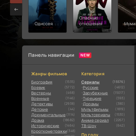
Опасные
Одиссея
отношения
Муми
Панель навигации
Жанры фильмов
Категория
Биография
(1535)
Сериалы
(15576)
Боевик
(5772)
Русские
(4612)
Вестерны
(468)
Зарубежные
(15017)
Военные
(1146)
Турецкие
(593)
Детективы
(2938)
Дорамы
(380)
Детские
(44)
Мультфильмы
(1819)
Документальные
(1114)
Мультсериалы
(1530)
Драма
(18682)
Аниме сериал
(2267)
Исторические
(1464)
ТВ-Шоу
(642)
Короткометражки
(348)
По году