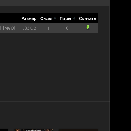
Размер
Сиды
Пиры
Скачать
4] [MVO]
1.86 GB
1
0