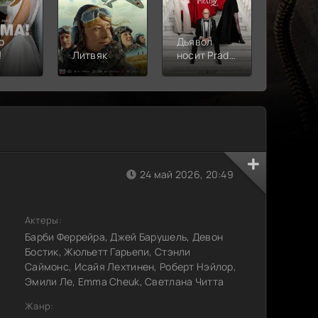
о
Дьявол
!
Литвяк
носит Prada
Верши
2
24 май 2026, 20:49
Актеры:
Барби Феррейра, Джей Барушель, Девон
Бостик, Жюльетт Гарьепи, Стэнли
Саймонс, Исайя Лехтинен, Роберт Нэйлор,
Эмили Ле, Emma Cheuk, Светлана Читта
Жанр: