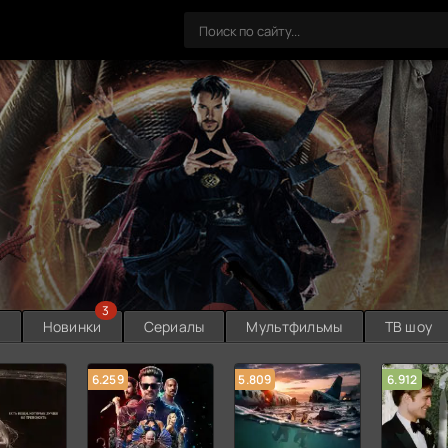
3
ы
Новинки
Сериалы
Мультфильмы
ТВ шоу
6.259
5.809
6.912