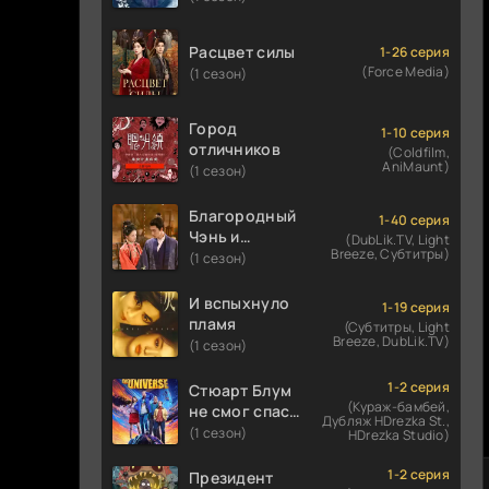
Расцвет силы
1-26 серия
(Force Media)
(1 сезон)
Город
1-10 серия
отличников
(Coldfilm,
AniMaunt)
(1 сезон)
Благородный
1-40 серия
Чэнь и
(DubLik.TV, Light
Breeze, Субтитры)
прекрасная
(1 сезон)
Цзинь
И вспыхнуло
1-19 серия
пламя
(Субтитры, Light
Breeze, DubLik.TV)
(1 сезон)
1-2 серия
Стюарт Блум
(Кураж-бамбей,
не смог спасти
Дубляж HDrezka St.,
вселенную
(1 сезон)
HDrezka Studio)
1-2 серия
Президент