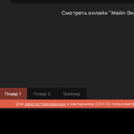
Смотреть онлайн "Майл-Эн
Плеер 1
Плеер 2
Трейлер
Для
зарегистрированных
и закладчиков (Ctrl+D) пользоват