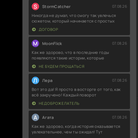
S
StormCatcher
07.08.26
Никогда не думал, что смогу так увлечься
сюжетом, который начинается с простых
ДОГОВОР
M
MoonFlick
07.08.26
Как же здорово, что в последние годы
появляются такие истории, которые
НЕ БУДЕМ ПРОЩАТЬСЯ
Л
Лера
07.08.26
Вот это да! Я просто в восторге от того, как
всё закручено! Каждый поворот
НЕДОБРОЖЕЛАТЕЛЬ
А
Агата
07.08.26
Как же здорово, когда история оказывается
увлекательнее, чем ты ожидал! Тут