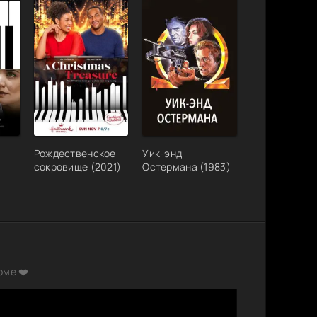
Рождественское
Уик-энд
сокровище (2021)
Остермана (1983)
рме ❤️