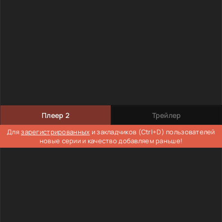
Плеер 2
Трейлер
Для
зарегистрированных
и закладчиков (Ctrl+D) пользователей
новые серии и качество добавляем раньше!