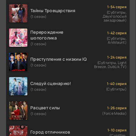
1-54 серия
Тайны Троецарствия
(Субтитры,
Двухголосый
(1 сезон)
закадровый)
Перерождение
1-42 серия
шопоголика
(Субтитры,
AniMaunt)
(1 сезон)
1-24 серия
Преступления с низким IQ
(Субтитры, Light
(1 сезон)
Breeze, DubLik.TV)
Следуй сценарию!
1-40 серия
(Субтитры)
(1 сезон)
Расцвет силы
1-26 серия
(Force Media)
(1 сезон)
1-10 серия
Город отличников
(Coldfilm,