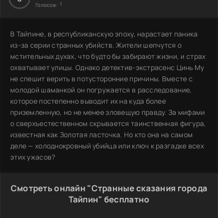
1
Голосов:
В Тайпине, в республиканскую эпоху, нарастает паника
из-за серии странных убийств. Жители шепчутся о
мстительных духах, что будто бы забирают жизни, и страх
охватывает улицы. Однако детектив-экстрасенс Цинь Му
не спешит верить в потусторонние причины. Вместе с
молодой шаманкой он погружается в расследование,
которое постепенно выводит их на куда более
приземленную, но не менее зловещую правду. За мифами
о сверхъестественном скрывается таинственная фигура,
известная как Золотая ласточка. Но кто она на самом
деле — холоднокровный убийца или ключ к разгадке всех
этих ужасов?
Смотреть онлайн "Странные сказания города
Тайпин" бесплатно