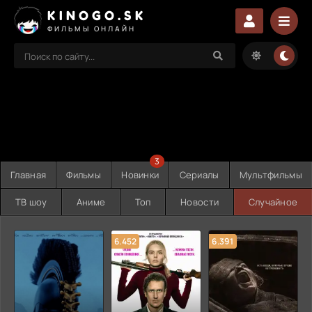
KINOGO.SK
ФИЛЬМЫ ОНЛАЙН
3
Главная
Фильмы
Новинки
Сериалы
Мультфильмы
ТВ шоу
Аниме
Топ
Новости
Случайное
6.452
6.391