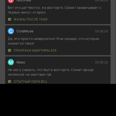
G
Glitchika
09.08.26
Вот это да! Честно, я в восторге. Сюжет захватывает с
первых минут, и герои
ЖИЗНЬ ПОСЛЕ ТЕБЯ
C
ColdMuse
09.08.26
Да, это просто невероятно! Я не ожидал, что история
окажется такой
ПРИЗРАКИ КВАРТИРЫ 203
М
Макс
09.08.26
Не могу сказать, что был в восторге. Сюжет вроде
неплохой, но местами так
ОПЫТНЫЙ ОБРАЗЕЦ
S
SleepyBloom
09.08.26
Вот это да! Просто в восторге от того, как всё было
продумано! Каждый кадр
ОСТРОВ ДИНОЗАВРОВ