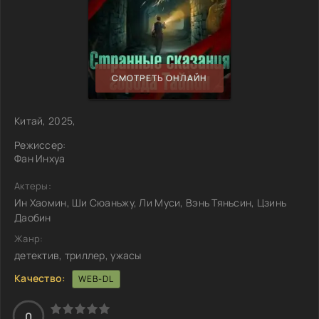
СМОТРЕТЬ ОНЛАЙН
Китай, 2025,
Режиссер:
Фан Инхуа
Актеры:
Ин Хаомин, Ши Сюаньжу, Ли Муси, Вэнь Тяньсин, Цзинь
Даобин
Жанр:
детектив, триллер, ужасы
Качество:
WEB-DL
0