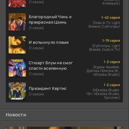
(1 сезон)
AniMaunt)
Благородный Чэнь и
1-40 серия
прекрасная Цзинь
(DubLik.TV, Light
Breeze, Субтитры)
(1 сезон)
1-19 серия
И вспыхнуло пламя
(Субтитры, Light
(1 сезон)
Breeze, DubLik.TV)
1-2 серия
Стюарт Блум не смог
(Кураж-бамбей,
спасти вселенную
Дубляж HDrezka St.,
(1 сезон)
HDrezka Studio)
1-2 серия
Президент Кертис
(HDrezka Studio.
18+, HDrezka Studio,
(1 сезон)
Syncmer)
Новости