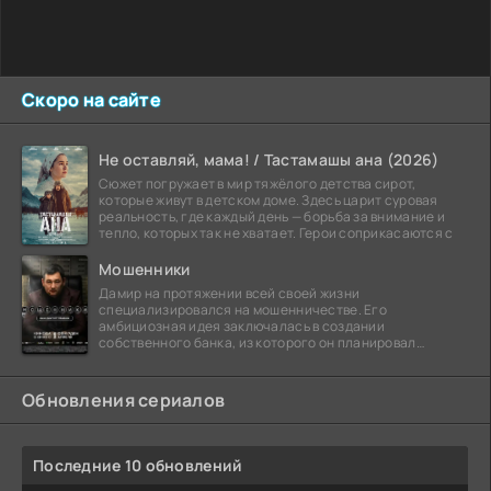
Скоро на сайте
Не оставляй, мама! / Тастамашы ана (2026)
Сюжет погружает в мир тяжёлого детства сирот,
которые живут в детском доме. Здесь царит суровая
реальность, где каждый день — борьба за внимание и
тепло, которых так не хватает. Герои соприкасаются с
Мошенники
Дамир на протяжении всей своей жизни
специализировался на мошенничестве. Его
амбициозная идея заключалась в создании
собственного банка, из которого он планировал
похитить миллиарды долларов. Однако,
Обновления сериалов
Последние 10 обновлений