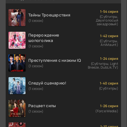
1-54 серия
Тайны Троецарствия
(Субтитры,
Двухголосый
(1 сезон)
закадровый)
Перерождение
1-42 серия
шопоголика
(Субтитры,
AniMaunt)
(1 сезон)
1-24 серия
Преступления с низким IQ
(Субтитры, Light
(1 сезон)
Breeze, DubLik.TV)
Следуй сценарию!
1-40 серия
(Субтитры)
(1 сезон)
Расцвет силы
1-26 серия
(Force Media)
(1 сезон)
1-10 серия