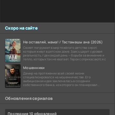
Скоро на сайте
Не оставляй, мама! / Тастамашы ана (2026)
Сюжет погружает в мир тяжёлого детства сирот,
которые живут в детском доме. Здесь царит суровая
реальность, где каждый день — борьба за внимание и
тепло, которых так не хватает. Герои соприкасаются с
Мошенники
Дамир на протяжении всей своей жизни
специализировался на мошенничестве. Его
амбициозная идея заключалась в создании
собственного банка, из которого он планировал
похитить миллиарды долларов. Однако,
Обновления сериалов
Последние 10 обновлений