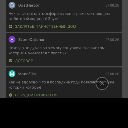
D
DustHarbor
07.08.26
Ну что сказать, атмосфера жуткая, прямо как надо для
любителей хоррора! Звуки,
ЗАКЛЯТЬЕ. ТАИНСТВЕННЫЙ ДОМ
S
StormCatcher
07.08.26
Никогда не думал, что смогу так увлечься сюжетом,
который начинается с простых
ДОГОВОР
M
MoonFlick
07.08.26
Как же здорово, что в последние годы появляются такие
истории, которые
НЕ БУДЕМ ПРОЩАТЬСЯ
Л
Лера
07.08.26
Вот это да! Я просто в восторге от того, как всё
закручено! Каждый поворот