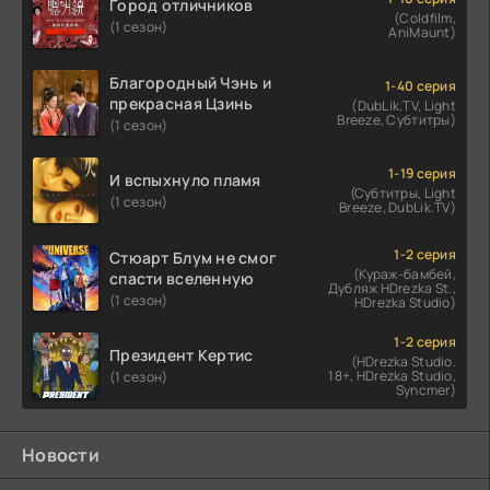
Город отличников
(Coldfilm,
(1 сезон)
AniMaunt)
Благородный Чэнь и
1-40 серия
прекрасная Цзинь
(DubLik.TV, Light
Breeze, Субтитры)
(1 сезон)
1-19 серия
И вспыхнуло пламя
(Субтитры, Light
(1 сезон)
Breeze, DubLik.TV)
1-2 серия
Стюарт Блум не смог
(Кураж-бамбей,
спасти вселенную
Дубляж HDrezka St.,
(1 сезон)
HDrezka Studio)
1-2 серия
Президент Кертис
(HDrezka Studio.
18+, HDrezka Studio,
(1 сезон)
Syncmer)
Новости