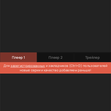
Плеер 1
Плеер 2
Трейлер
Для
зарегистрированных
и закладчиков (Ctrl+D) пользователей
новые серии и качество добавляем раньше!