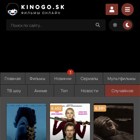
KINOGO.SK
ФИЛЬМЫ ОНЛАЙН
3
Главная
Фильмы
Новинки
Сериалы
Мультфильмы
ТВ шоу
Аниме
Топ
Новости
Случайное
6.452
6.391