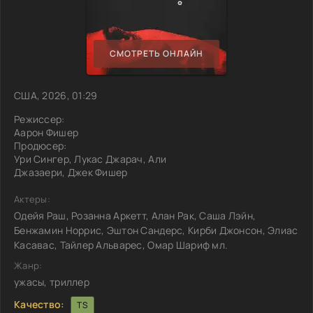
СМОТРЕТЬ ОНЛАЙН
США, 2026, 01:29
Режиссер:
Аарон Фишер
Продюсер:
Ури Сингер, Лукас Джарач, Али
Джазаери, Джек Фишер
Актеры:
Одейя Раш, Розанна Аркетт, Алан Рак, Саша Лэйн,
Бенжамин Норрис, Эштон Сандерс, Кирби Джонсон, Элиас
Касавас, Тайлер Альварес, Омар Шариф мл.
Жанр:
ужасы, триллер
Качество:
TS