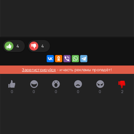
4
4
Зарегистрируйся
- и часть рекламы пропадёт!
0
0
0
0
0
2