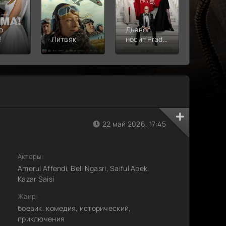
о
Дьявол
!
Литвяк
носит Prada
Верши
2
22 май 2026, 17:45
Актеры:
Amerul Affendi, Bell Ngasri, Saiful Apek,
Kazar Saisi
Жанр:
боевик, комедия, исторический,
приключения