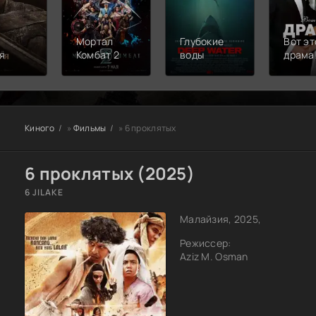
Мортал
Глубокие
Вот эт
я
Комбат 2
воды
драма
Киного
»
Фильмы
» 6 проклятых
6 проклятых (2025)
6 JILAKE
Малайзия, 2025,
Режиссер:
Aziz M. Osman