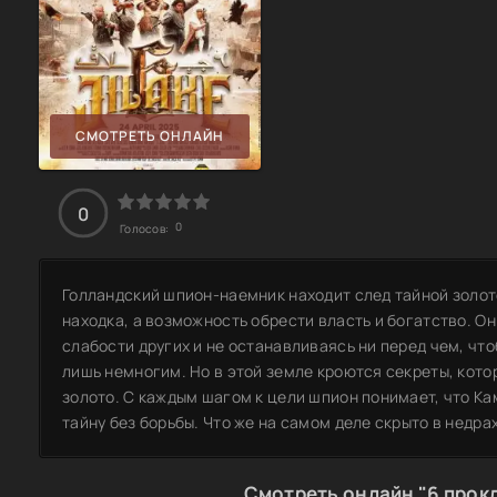
СМОТРЕТЬ ОНЛАЙН
0
0
Голосов:
Голландский шпион-наемник находит след тайной золот
находка, а возможность обрести власть и богатство. О
слабости других и не останавливаясь ни перед чем, чт
лишь немногим. Но в этой земле кроются секреты, кото
золото. С каждым шагом к цели шпион понимает, что Ка
тайну без борьбы. Что же на самом деле скрыто в недра
Смотреть онлайн "6 прок