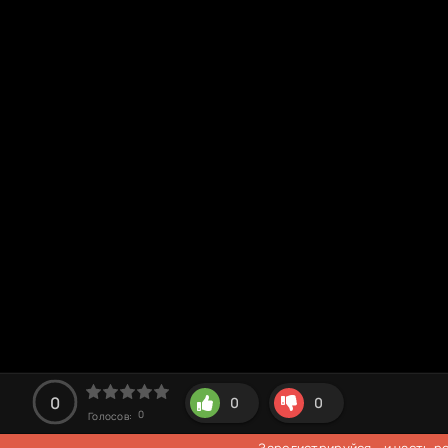
0
0
0
0
Голосов:
Зарегистрируйся
- и часть 