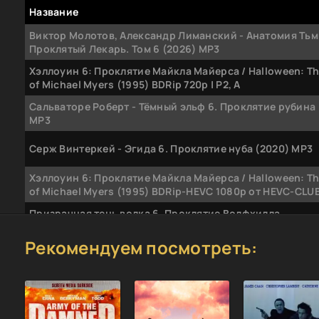
Название
Виктор Молотов, Александр Лиманский - Анатомия Тьм
Проклятый Лекарь. Том 6 (2026) МР3
Хэллоуин 6: Проклятие Майкла Майерса / Halloween: Th
of Michael Myers (1995) BDRip 720p | P2, A
Сальваторе Роберт - Тёмный эльф 6. Проклятие рубина 
МР3
Серж Винтеркей - Эгида 6. Проклятие нуба (2020) MP3
Хэллоуин 6: Проклятие Майкла Майерса / Halloween: Th
of Michael Myers (1995) BDRip-HEVC 1080p от HEVC-CLUB 
Призрачная тень волка 6. Проклятие Волфхилла.
Коллекционное издание (2016) PC
Рекомендуем посмотреть:
Хэллоуин 6: Проклятие Майкла Майерса / Halloween: Th
of Michael Myers (1995) BDRip 1080p | P2, A
Хэллоуин 6: Проклятие Майкла Майерса / Halloween: Th
of Michael Myers (1995) BDRip-AVC от MediaClub | P2, A