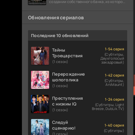
создании собственного банка, из которого
он планировал похитить миллиарды
долларов. Однако,
Обновления сериалов
Последние 10 обновлений
1-54 серия
Тайны
(Субтитры,
Троецарствия
Двухголосый
(1 сезон)
закадровый)
Перерождение
1-42 серия
шопоголика
(Субтитры,
AniMaunt)
(1 сезон)
Преступления
1-24 серия
с низким IQ
(Субтитры, Light
Breeze, DubLik.TV)
(1 сезон)
Следуй
1-40 серия
сценарию!
(Субтитры)
(1 сезон)