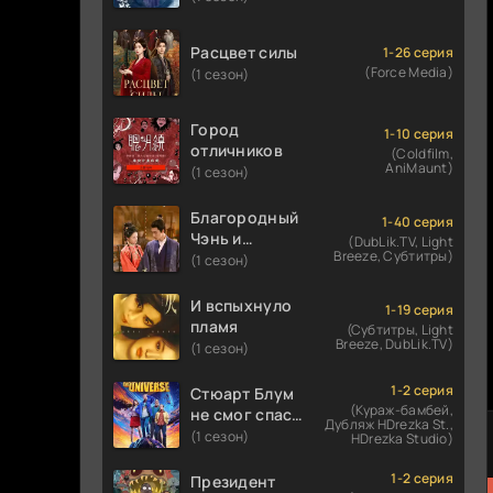
Расцвет силы
1-26 серия
(Force Media)
(1 сезон)
Город
1-10 серия
отличников
(Coldfilm,
AniMaunt)
(1 сезон)
Благородный
1-40 серия
Чэнь и
(DubLik.TV, Light
Breeze, Субтитры)
прекрасная
(1 сезон)
Цзинь
И вспыхнуло
1-19 серия
пламя
(Субтитры, Light
Breeze, DubLik.TV)
(1 сезон)
1-2 серия
Стюарт Блум
(Кураж-бамбей,
не смог спасти
Дубляж HDrezka St.,
вселенную
(1 сезон)
HDrezka Studio)
1-2 серия
Президент