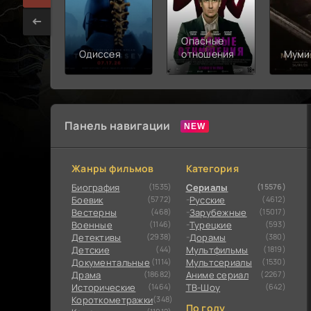
Опасные
Одиссея
отношения
Муми
Панель навигации
Жанры фильмов
Категория
Биография
(1535)
Сериалы
(15576)
Боевик
(5772)
Русские
(4612)
Вестерны
(468)
Зарубежные
(15017)
Военные
(1146)
Турецкие
(593)
Детективы
(2938)
Дорамы
(380)
Детские
(44)
Мультфильмы
(1819)
Документальные
(1114)
Мультсериалы
(1530)
Драма
(18682)
Аниме сериал
(2267)
Исторические
(1464)
ТВ-Шоу
(642)
Короткометражки
(348)
По году