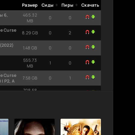
Размер
Сиды
Пиры
Скачать
ы 6,
465.32
0
0
MB
e Curse
8.29 GB
0
2
(2022)
1.48 GB
0
0
555.73
1
0
MB
e Curse
7.58 GB
0
1
| P2, A
708.58
1
0
MB
e Curse
9.70 GB
0
1
e Curse
2.44 GB
0
1