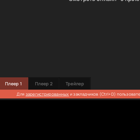
Плеер 1
Плеер 2
Трейлер
Для
зарегистрированных
и закладчиков (Ctrl+D) пользоват