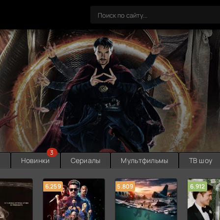
3
ы
Новинки
Сериалы
Мультфильмы
ТВ шоу
6.259
5.809
6.912