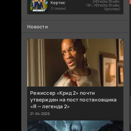
(HDrezka Studio.
Кертис
18+, HDrezka Studio,
(1 сезон)
Syncmer)
Новости
Режиссер «Крид 2» почти
утвержден на пост постановщика
«Я — легенда 2»
21-04-2026