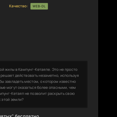
Качество:
WEB-DL
ой жилы в Кампунг-Кетаяпе. Это не просто
н решает действовать незаметно, используя
обы завладеть местом, о котором известно
рые могут оказаться более опасными, чем
мпунг-Кетаяп не позволит раскрыть свою
х этой земли?
лятых" бесплатно