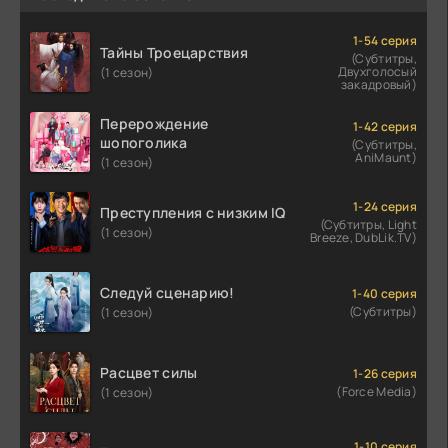
1-54 серия
Тайны Троецарствия
(Субтитры,
Двухголосый
(1 сезон)
закадровый)
Перерождение
1-42 серия
шопоголика
(Субтитры,
AniMaunt)
(1 сезон)
1-24 серия
Преступления с низким IQ
(Субтитры, Light
(1 сезон)
Breeze, DubLik.TV)
Следуй сценарию!
1-40 серия
(Субтитры)
(1 сезон)
Расцвет силы
1-26 серия
(Force Media)
(1 сезон)
1-10 серия