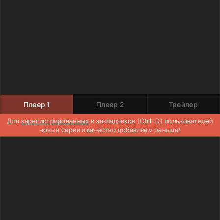
Плеер 1
Плеер 2
Трейлер
Для
зарегистрированных
и закладчиков (Ctrl+D) пользователей
новые серии и качество добавляем раньше!