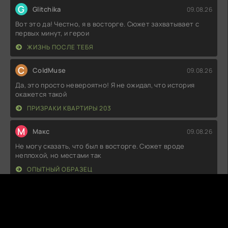
G
Glitchika
09.08.26
Вот это да! Честно, я в восторге. Сюжет захватывает с
первых минут, и герои
ЖИЗНЬ ПОСЛЕ ТЕБЯ
C
ColdMuse
09.08.26
Да, это просто невероятно! Я не ожидал, что история
окажется такой
ПРИЗРАКИ КВАРТИРЫ 203
М
Макс
09.08.26
Не могу сказать, что был в восторге. Сюжет вроде
неплохой, но местами так
ОПЫТНЫЙ ОБРАЗЕЦ
S
SleepyBloom
09.08.26
Вот это да! Просто в восторге от того, как всё было
продумано! Каждый кадр