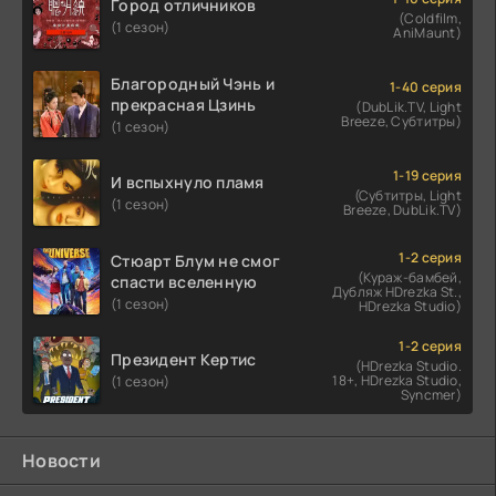
Город отличников
(Coldfilm,
(1 сезон)
AniMaunt)
Благородный Чэнь и
1-40 серия
прекрасная Цзинь
(DubLik.TV, Light
Breeze, Субтитры)
(1 сезон)
1-19 серия
И вспыхнуло пламя
(Субтитры, Light
(1 сезон)
Breeze, DubLik.TV)
1-2 серия
Стюарт Блум не смог
(Кураж-бамбей,
спасти вселенную
Дубляж HDrezka St.,
(1 сезон)
HDrezka Studio)
1-2 серия
Президент Кертис
(HDrezka Studio.
18+, HDrezka Studio,
(1 сезон)
Syncmer)
Новости