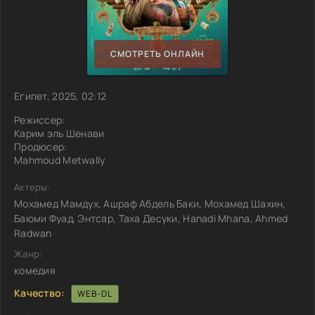
СМОТРЕТЬ ОНЛАЙН
Египет, 2025, 02:12
Режиссер:
Карим эль Шенави
Продюсер:
Mahmoud Metwally
Актеры:
Мохамед Мамдух, Ашраф Абдель Баки, Мохамед Шахин,
Баюми Фуад, Энтсар, Таха Десуки, Hanadi Mhana, Ahmed
Radwan
Жанр:
комедия
Качество:
WEB-DL