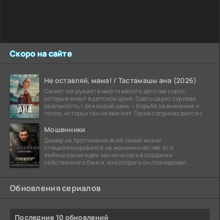
Скоро на сайте
Не оставляй, мама! / Тастамашы ана (2026)
Сюжет погружает в мир тяжёлого детства сирот,
которые живут в детском доме. Здесь царит суровая
реальность, где каждый день — борьба за внимание и
тепло, которых так не хватает. Герои соприкасаются с
Мошенники
Дамир на протяжении всей своей жизни
специализировался на мошенничестве. Его
амбициозная идея заключалась в создании
собственного банка, из которого он планировал
похитить миллиарды долларов. Однако,
Обновления сериалов
Последние 10 обновлений