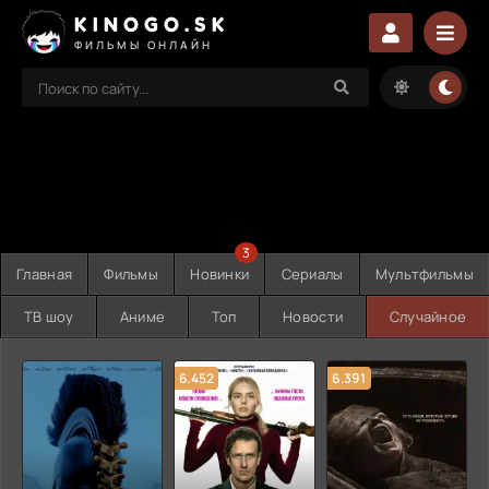
KINOGO.SK
ФИЛЬМЫ ОНЛАЙН
3
Главная
Фильмы
Новинки
Сериалы
Мультфильмы
ТВ шоу
Аниме
Топ
Новости
Случайное
6.452
6.391