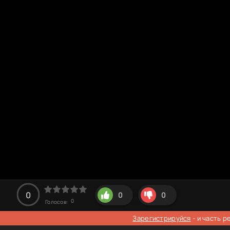
0
0
0
0
Голосов:
Зарегистрируйся
- и часть 