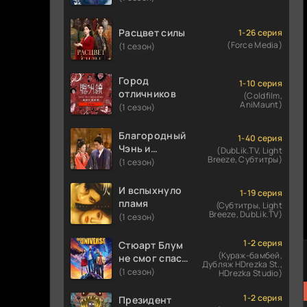
Расцвет силы
1-26 серия
(Force Media)
(1 сезон)
Город
1-10 серия
отличников
(Coldfilm,
AniMaunt)
(1 сезон)
Благородный
1-40 серия
Чэнь и
(DubLik.TV, Light
Breeze, Субтитры)
прекрасная
(1 сезон)
Цзинь
И вспыхнуло
1-19 серия
пламя
(Субтитры, Light
Breeze, DubLik.TV)
(1 сезон)
1-2 серия
Стюарт Блум
(Кураж-бамбей,
не смог спасти
Дубляж HDrezka St.,
вселенную
(1 сезон)
HDrezka Studio)
1-2 серия
Президент