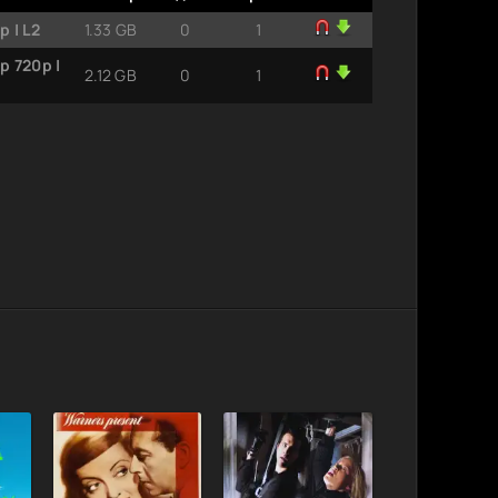
 | L2
1.33 GB
0
1
p 720p |
2.12 GB
0
1