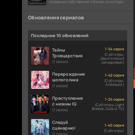
создании собственного банка, из которого
он планировал похитить миллиарды
долларов. Однако,
Обновления сериалов
Последние 10 обновлений
1-54 серия
Тайны
(Субтитры,
Троецарствия
Двухголосый
(1 сезон)
закадровый)
Перерождение
1-42 серия
шопоголика
(Субтитры,
AniMaunt)
(1 сезон)
Преступления
1-24 серия
с низким IQ
(Субтитры, Light
Breeze, DubLik.TV)
(1 сезон)
Следуй
1-40 серия
сценарию!
(Субтитры)
(1 сезон)