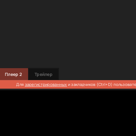
Плеер 2
Трейлер
Для
зарегистрированных
и закладчиков (Ctrl+D) пользоват