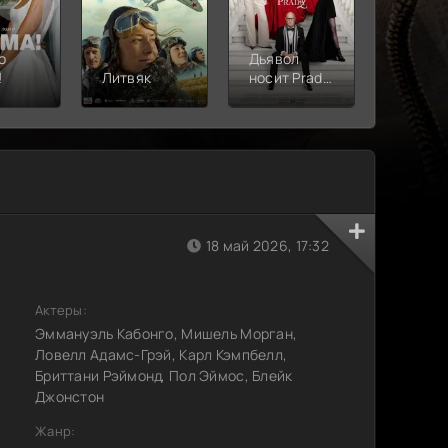
о
Дьявол
!
Литвяк
носит Prada
Верши
2
18 май 2026, 17:32
Актеры:
Эммануэль Кабонго, Мишель Морган,
Ловелл Адамс-Грэй, Карл Кэмпбелл,
Бриттани Рэймонд, Пол Эймос, Блейк
Джонстон
Жанр: