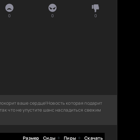
0
0
0
покорит ваше сердце!Новость которая подарит
так что не упустите шанс насладиться свежим
Размер
Сиды
Пиры
Скачать