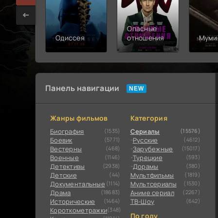
Опасные
Одиссея
отношения
Муми
Панель навигации
Жанры фильмов
Категория
Биография
(1535)
Сериалы
(15576)
Боевик
(5771)
Русские
(4612)
Вестерны
(468)
Зарубежные
(15017)
Военные
(1146)
Турецкие
(593)
Детективы
(2938)
Дорамы
(380)
Детские
(44)
Мультфильмы
(1819)
Документальные
(1114)
Мультсериалы
(1530)
Драма
(18683)
Аниме сериал
(2267)
Исторические
(1464)
ТВ-Шоу
(642)
Короткометражки
(348)
По году