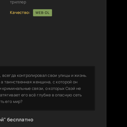
триллер
Качество:
WEB-DL
 всегда контролировал свои улицы и жизнь.
 а таинственная женщина, с которой он
и криминальные связи, о которых Свэй не
затягивает его всё глубже в опасную сеть
ть его мир?
эй" бесплатно