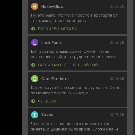
H
HollowGlow
07.08.26
Ну, это было что-то! Я просто в восторге от
того, как здорово переданы
БОГИ ХЕВИ-МЕТАЛА
L
LucidFade
07.08.26
Вот это настоящая драма! Сюжет такой
захватывающий, что трудно оторваться от
ГАРРИ ХАФТ: ПОСЛЕДНИЙ БОЙ
C
CodePredator
07.08.26
Как же круто было смотреть эту ленту! Сюжет
затягивает с первых минут, а
ФЛЕШБЭК
Т
Тихон
07.08.26
Что-то меня зацепило в этом сюжете, и
знаете, ощущения были яркие! Сложно даже