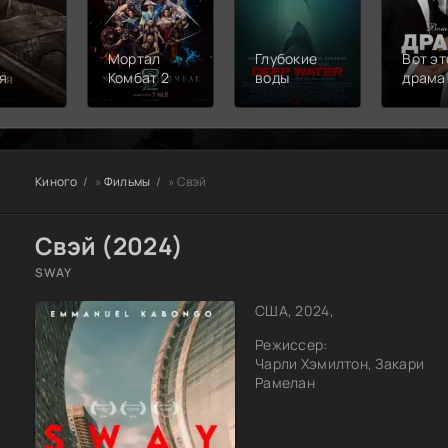
Мортал
Глубокие
Вот эт
я
Комбат 2
воды
драма
Киного
»
Фильмы
» Свэй
Свэй (2024)
SWAY
США, 2024,
Режиссер:
Чарли Хэмилтон, Закари
Рамелан