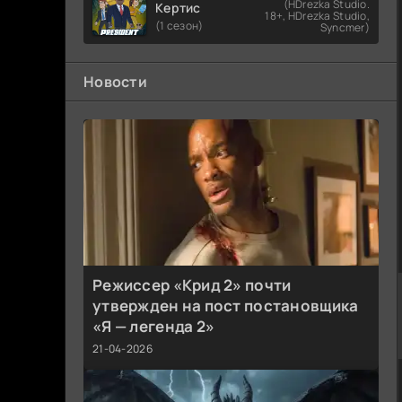
(HDrezka Studio.
Кертис
18+, HDrezka Studio,
(1 сезон)
Syncmer)
Новости
Режиссер «Крид 2» почти
утвержден на пост постановщика
«Я — легенда 2»
21-04-2026