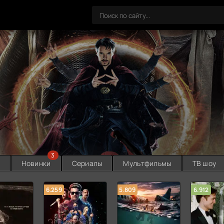
3
ы
Новинки
Сериалы
Мультфильмы
ТВ шоу
6.259
5.809
6.912