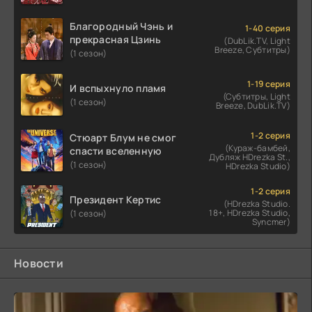
Благородный Чэнь и
1-40 серия
прекрасная Цзинь
(DubLik.TV, Light
Breeze, Субтитры)
(1 сезон)
1-19 серия
И вспыхнуло пламя
(Субтитры, Light
(1 сезон)
Breeze, DubLik.TV)
1-2 серия
Стюарт Блум не смог
(Кураж-бамбей,
спасти вселенную
Дубляж HDrezka St.,
(1 сезон)
HDrezka Studio)
1-2 серия
Президент Кертис
(HDrezka Studio.
18+, HDrezka Studio,
(1 сезон)
Syncmer)
Новости