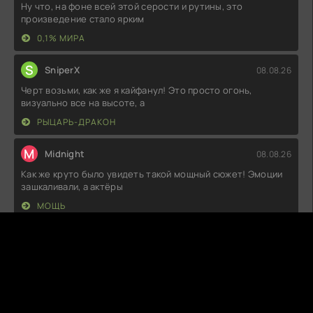
Ну что, на фоне всей этой серости и рутины, это
произведение стало ярким
0,1% МИРА
S
SniperX
08.08.26
Черт возьми, как же я кайфанул! Это просто огонь,
визуально все на высоте, а
РЫЦАРЬ-ДРАКОН
M
Midnight
08.08.26
Как же круто было увидеть такой мощный сюжет! Эмоции
зашкаливали, а актёры
МОЩЬ
V
Voxi Venom
08.08.26
Честно говоря, я ожидал чего-то более светлого и
сказочного, а тут такой
БЕЛОСНЕЖКА УМИРАЕТ В КОНЦЕ