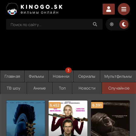
KINOGO.SK
ФИЛЬМЫ ОНЛАЙН
3
Главная
Фильмы
Новинки
Сериалы
Мультфильмы
ТВ шоу
Аниме
Топ
Новости
Случайное
6.452
6.391