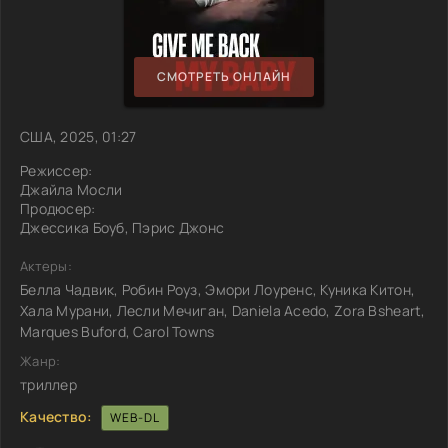
СМОТРЕТЬ ОНЛАЙН
США, 2025, 01:27
Режиссер:
Джайла Мосли
Продюсер:
Джессика Боуб, Пэрис Джонс
Актеры:
Белла Чадвик, Робин Роуз, Эмори Лоуренс, Куника Китон,
Хала Мурани, Лесли Мечиган, Daniela Acedo, Zora Bsheart,
Marques Buford, Carol Towns
Жанр:
триллер
Качество:
WEB-DL