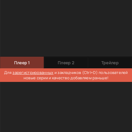
Плеер 1
Плеер 2
Трейлер
Для
зарегистрированных
и закладчиков (Ctrl+D) пользователей
новые серии и качество добавляем раньше!