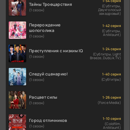
1-54 серия
Тайны Троецарствия
(Субтитры,
Двухголосый
(1 сезон)
закадровый)
Перерождение
1-42 серия
шопоголика
(Субтитры,
AniMaunt)
(1 сезон)
1-24 серия
Преступления с низким IQ
(Субтитры, Light
(1 сезон)
Breeze, DubLik.TV)
Следуй сценарию!
1-40 серия
(Субтитры)
(1 сезон)
Расцвет силы
1-26 серия
(Force Media)
(1 сезон)
1-10 серия
Город отличников
(Coldfilm,
(1 сезон)
AniMaunt)