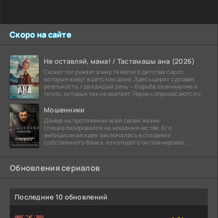
Скоро на сайте
Не оставляй, мама! / Тастамашы ана (2026)
Сюжет погружает в мир тяжёлого детства сирот,
которые живут в детском доме. Здесь царит суровая
реальность, где каждый день — борьба за внимание и
тепло, которых так не хватает. Герои соприкасаются с
Мошенники
Дамир на протяжении всей своей жизни
специализировался на мошенничестве. Его
амбициозная идея заключалась в создании
собственного банка, из которого он планировал
похитить миллиарды долларов. Однако,
Обновления сериалов
Последние 10 обновлений