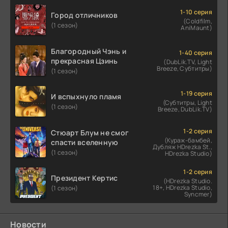
1-10 серия
Город отличников
(Coldfilm,
(1 сезон)
AniMaunt)
Благородный Чэнь и
1-40 серия
прекрасная Цзинь
(DubLik.TV, Light
Breeze, Субтитры)
(1 сезон)
1-19 серия
И вспыхнуло пламя
(Субтитры, Light
(1 сезон)
Breeze, DubLik.TV)
1-2 серия
Стюарт Блум не смог
(Кураж-бамбей,
спасти вселенную
Дубляж HDrezka St.,
(1 сезон)
HDrezka Studio)
1-2 серия
Президент Кертис
(HDrezka Studio.
18+, HDrezka Studio,
(1 сезон)
Syncmer)
Новости