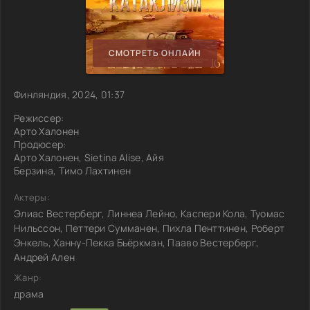
СМОТРЕТЬ ОНЛАЙН
Финляндия, 2024, 01:37
Режиссер:
Арто Халонен
Продюсер:
Арто Халонен, Sietina Alise, Айя
Берзина, Тимо Лахтинен
Актеры:
Элиас Вестерберг, Линнеа Лейно, Каспери Кола, Туомас
Нильссон, Петтери Сумманен, Пихла Пенттинен, Роберт
Энкель, Ханну-Пекка Бьёркман, Пааво Вестерберг,
Андрей Ален
Жанр:
драма