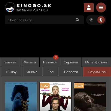
KINOGO.SK
ФИЛЬМЫ ОНЛАЙН
3
Главная
Фильмы
Новинки
Сериалы
Мультфильмы
ТВ шоу
Аниме
Топ
Новости
Случайное
6.452
6.391