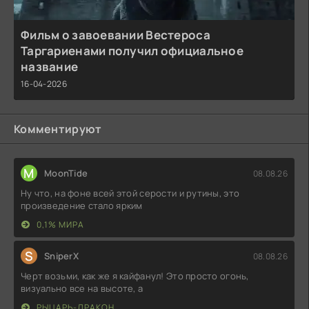
Фильм о завоевании Вестероса
Таргариенами получил официальное
название
16-04-2026
Комментируют
M
MoonTide
08.08.26
Ну что, на фоне всей этой серости и рутины, это
произведение стало ярким
0,1% МИРА
S
SniperX
08.08.26
Черт возьми, как же я кайфанул! Это просто огонь,
визуально все на высоте, а
РЫЦАРЬ-ДРАКОН