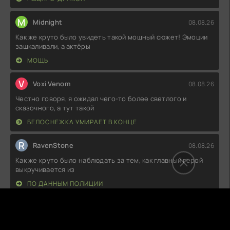
M
Midnight
08.08.26
Как же круто было увидеть такой мощный сюжет! Эмоции
зашкаливали, а актёры
МОЩЬ
V
Voxi Venom
08.08.26
Честно говоря, я ожидал чего-то более светлого и
сказочного, а тут такой
БЕЛОСНЕЖКА УМИРАЕТ В КОНЦЕ
R
RavenStone
08.08.26
Как же круто было наблюдать за тем, как главный герой
выкручивается из
ПО ДАННЫМ ПОЛИЦИИ
P
PeachyMood
08.08.26
Как же интересно было наблюдать за развитием сюжета!