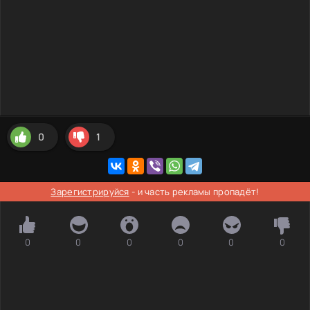
0
1
Зарегистрируйся
- и часть рекламы пропадёт!
0
0
0
0
0
0