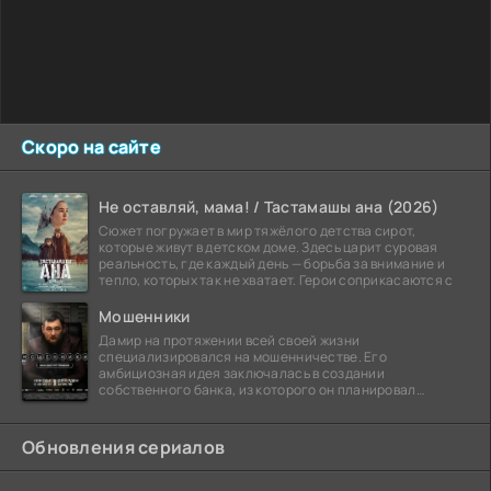
Скоро на сайте
Не оставляй, мама! / Тастамашы ана (2026)
Сюжет погружает в мир тяжёлого детства сирот,
которые живут в детском доме. Здесь царит суровая
реальность, где каждый день — борьба за внимание и
тепло, которых так не хватает. Герои соприкасаются с
Мошенники
Дамир на протяжении всей своей жизни
специализировался на мошенничестве. Его
амбициозная идея заключалась в создании
собственного банка, из которого он планировал
похитить миллиарды долларов. Однако,
Обновления сериалов