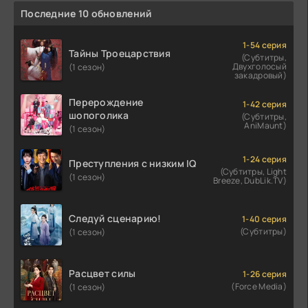
Последние 10 обновлений
1-54 серия
Тайны Троецарствия
(Субтитры,
Двухголосый
(1 сезон)
закадровый)
Перерождение
1-42 серия
шопоголика
(Субтитры,
AniMaunt)
(1 сезон)
1-24 серия
Преступления с низким IQ
(Субтитры, Light
(1 сезон)
Breeze, DubLik.TV)
Следуй сценарию!
1-40 серия
(Субтитры)
(1 сезон)
Расцвет силы
1-26 серия
(Force Media)
(1 сезон)