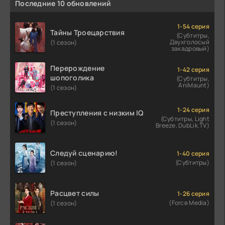
Последние 10 обновлений
1-54 серия
Тайны Троецарствия
(Субтитры,
Двухголосый
(1 сезон)
закадровый)
Перерождение
1-42 серия
шопоголика
(Субтитры,
AniMaunt)
(1 сезон)
1-24 серия
Преступления с низким IQ
(Субтитры, Light
(1 сезон)
Breeze, DubLik.TV)
Следуй сценарию!
1-40 серия
(Субтитры)
(1 сезон)
Расцвет силы
1-26 серия
(Force Media)
(1 сезон)