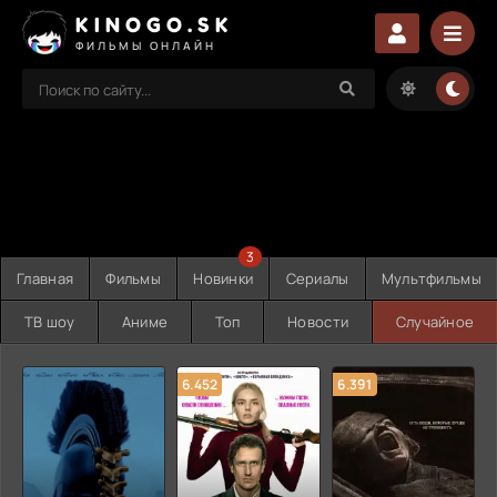
KINOGO.SK
ФИЛЬМЫ ОНЛАЙН
3
Главная
Фильмы
Новинки
Сериалы
Мультфильмы
ТВ шоу
Аниме
Топ
Новости
Случайное
6.452
6.391