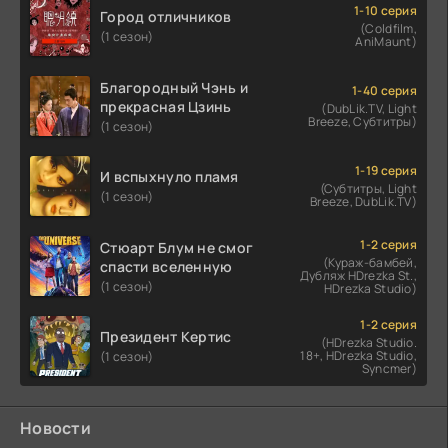
1-10 серия
Город отличников
(Coldfilm,
(1 сезон)
AniMaunt)
Благородный Чэнь и
1-40 серия
прекрасная Цзинь
(DubLik.TV, Light
Breeze, Субтитры)
(1 сезон)
1-19 серия
И вспыхнуло пламя
(Субтитры, Light
(1 сезон)
Breeze, DubLik.TV)
1-2 серия
Стюарт Блум не смог
(Кураж-бамбей,
спасти вселенную
Дубляж HDrezka St.,
(1 сезон)
HDrezka Studio)
1-2 серия
Президент Кертис
(HDrezka Studio.
18+, HDrezka Studio,
(1 сезон)
Syncmer)
Новости