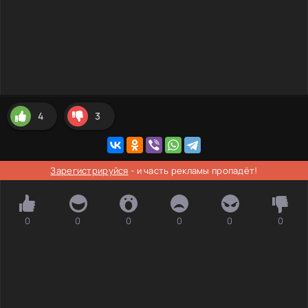
4
3
Зарегистрируйся
- и часть рекламы пропадёт!
0
0
0
0
0
0