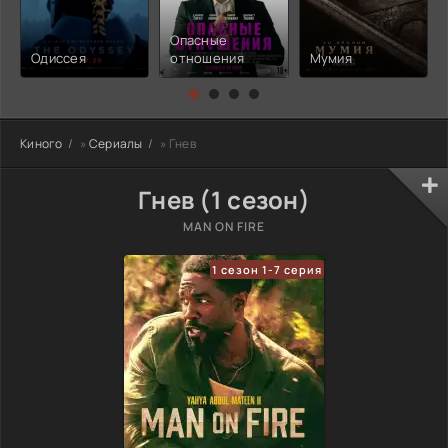
Опасные
Одиссея
отношения
Мумия
Киного
»
Сериалы
» Гнев
Гнев (1 сезон)
MAN ON FIRE
1 сезон 1-7 серия