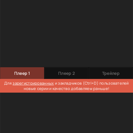
Плеер 1
Плеер 2
Трейлер
Для
зарегистрированных
и закладчиков (Ctrl+D) пользователей
новые серии и качество добавляем раньше!