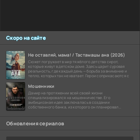
Скоро на сайте
Не оставляй, мама! / Тастамашы ана (2026)
Сюжет погружает в мир тяжёлого детства сирот,
которые живут в детском доме. Здесь царит суровая
реальность, где каждый день — борьба за внимание и
тепло, которых так не хватает. Герои соприкасаются с
Мошенники
Дамир на протяжении всей своей жизни
специализировался на мошенничестве. Его
амбициозная идея заключалась в создании
собственного банка, из которого он планировал
похитить миллиарды долларов. Однако,
Обновления сериалов