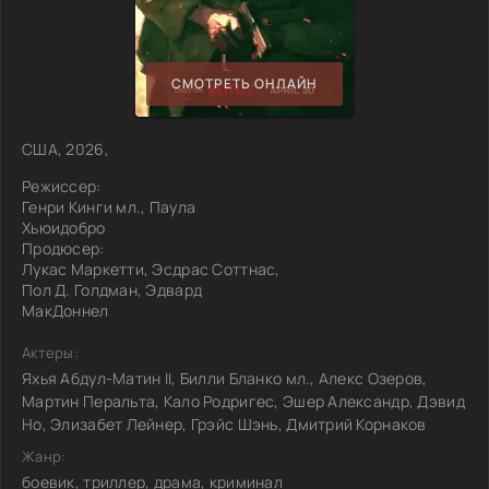
СМОТРЕТЬ ОНЛАЙН
США, 2026,
Режиссер:
Генри Кинги мл., Паула
Хьюидобро
Продюсер:
Лукас Маркетти, Эсдрас Соттнас,
Пол Д. Голдман, Эдвард
МакДоннел
Актеры:
Яхья Абдул-Матин II, Билли Бланко мл., Алекс Озеров,
Мартин Перальта, Кало Родригес, Эшер Александр, Дэвид
Но, Элизабет Лейнер, Грэйс Шэнь, Дмитрий Корнаков
Жанр:
боевик, триллер, драма, криминал