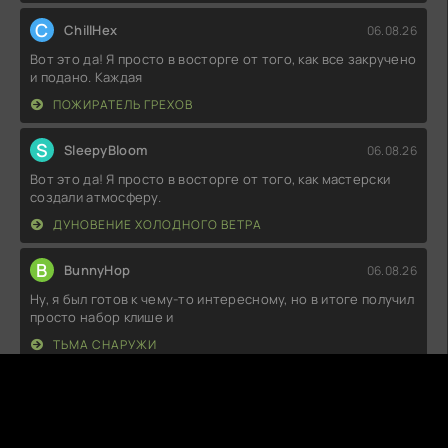
C
ChillHex
06.08.26
Вот это да! Я просто в восторге от того, как все закручено
и подано. Каждая
ПОЖИРАТЕЛЬ ГРЕХОВ
S
SleepyBloom
06.08.26
Вот это да! Я просто в восторге от того, как мастерски
создали атмосферу.
ДУНОВЕНИЕ ХОЛОДНОГО ВЕТРА
B
BunnyHop
06.08.26
Ну, я был готов к чему-то интересному, но в итоге получил
просто набор клише и
ТЬМА СНАРУЖИ
C
CrushedJelly
06.08.26
Ну, не могу сказать, что это было откровение, но в целом
неплохо. Главные герои