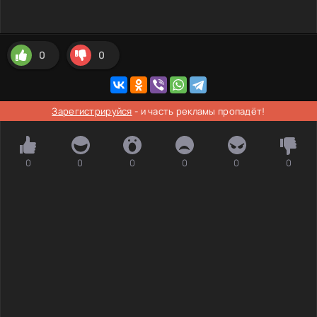
0
0
Зарегистрируйся
- и часть рекламы пропадёт!
0
0
0
0
0
0