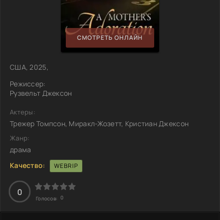
СМОТРЕТЬ ОНЛАЙН
США, 2025,
Режиссер:
Рузвельт Джексон
Актеры:
Трежер Томпсон, Миракл-Жозетт, Кристиан Джексон
Жанр:
драма
Качество:
WEBRIP
0
0
Голосов: