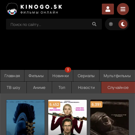
KINOGO.SK
ФИЛЬМЫ ОНЛАЙН
3
Главная
Фильмы
Новинки
Сериалы
Мультфильмы
ТВ шоу
Аниме
Топ
Новости
Случайное
6.452
6.391