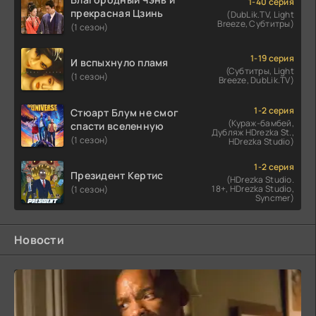
1-40 серия
прекрасная Цзинь
(DubLik.TV, Light
Breeze, Субтитры)
(1 сезон)
1-19 серия
И вспыхнуло пламя
(Субтитры, Light
(1 сезон)
Breeze, DubLik.TV)
1-2 серия
Стюарт Блум не смог
(Кураж-бамбей,
спасти вселенную
Дубляж HDrezka St.,
(1 сезон)
HDrezka Studio)
1-2 серия
Президент Кертис
(HDrezka Studio.
18+, HDrezka Studio,
(1 сезон)
Syncmer)
Новости