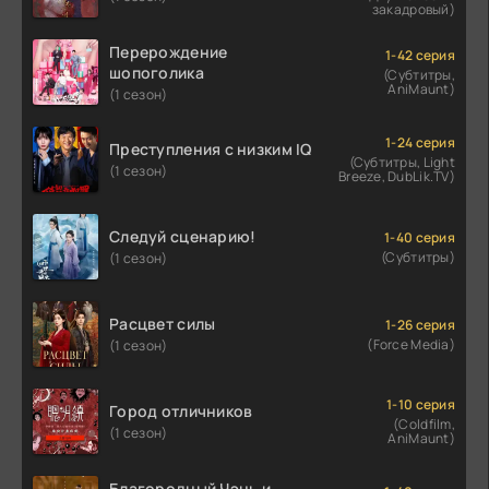
закадровый)
Перерождение
1-42 серия
шопоголика
(Субтитры,
AniMaunt)
(1 сезон)
1-24 серия
Преступления с низким IQ
(Субтитры, Light
(1 сезон)
Breeze, DubLik.TV)
Следуй сценарию!
1-40 серия
(Субтитры)
(1 сезон)
Расцвет силы
1-26 серия
(Force Media)
(1 сезон)
1-10 серия
Город отличников
(Coldfilm,
(1 сезон)
AniMaunt)
Благородный Чэнь и