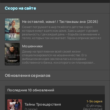
Скоро на сайте
Не оставляй, мама! / Тастамашы ана (2026)
Сюжет погружает в мир тяжёлого детства сирот,
которые живут в детском доме. Здесь царит суровая
реальность, где каждый день — борьба за внимание и
тепло, которых так не хватает. Герои соприкасаются с
Мошенники
Дамир на протяжении всей своей жизни
специализировался на мошенничестве. Его
амбициозная идея заключалась в создании
собственного банка, из которого он планировал
похитить миллиарды долларов. Однако,
Обновления сериалов
Последние 10 обновлений
1-54 серия
Тайны Троецарствия
(Субтитры,
Двухголосый
(1 сезон)