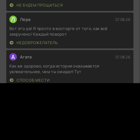
НЕ БУДЕМ ПРОЩАТЬСЯ
Л
Лера
07.08.26
Вот это да! Я просто в восторге от того, как всё
закручено! Каждый поворот
НЕДОБРОЖЕЛАТЕЛЬ
А
Агата
07.08.26
Как же здорово, когда история оказывается
увлекательнее, чем ты ожидал! Тут
СПОСОБ МЕСТИ
K
Kryllon
07.08.26
Вот это да! Я в полном восторге от увиденного! Такого
кайфа давно не испытывал:
ОПТОМ ДЕШЕВЛЕ