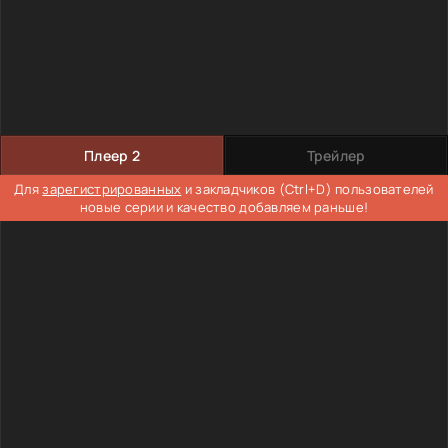
Плеер 2
Трейлер
Для
зарегистрированных
и закладчиков (Ctrl+D) пользователей
новые серии и качество добавляем раньше!