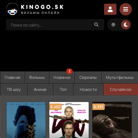
KINOGO.SK
ФИЛЬМЫ ОНЛАЙН
3
Главная
Фильмы
Новинки
Сериалы
Мультфильмы
ТВ шоу
Аниме
Топ
Новости
Случайное
6.452
6.391