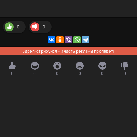
0
0
Зарегистрируйся
- и часть рекламы пропадёт!
0
0
0
0
0
0