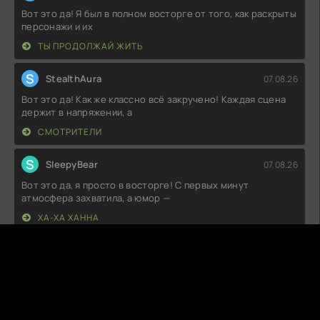
Вот это да! Я был в полном восторге от того, как раскрыты
персонажи и их
ТЫ ПРОДОЛЖАЙ ЖИТЬ
S
StealthAura
07.08.26
Вот это да! Как же классно всё закручено! Каждая сцена
держит в напряжении, а
СМОТРИТЕЛИ
S
SleepyBear
07.08.26
Вот это да, я просто в восторге! С первых минут
атмосфера захватила, а юмор —
ХА-ХА ХАННА
F
FireLuna
07.08.26
Вот это да! Чувствовалось, что создатели вложили душу в
каждую сцену. Игра
ЧУВСТВУЯ БАБОЧЕК