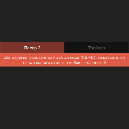
Плеер 2
Трейлер
Для
зарегистрированных
и закладчиков (Ctrl+D) пользователей
новые серии и качество добавляем раньше!