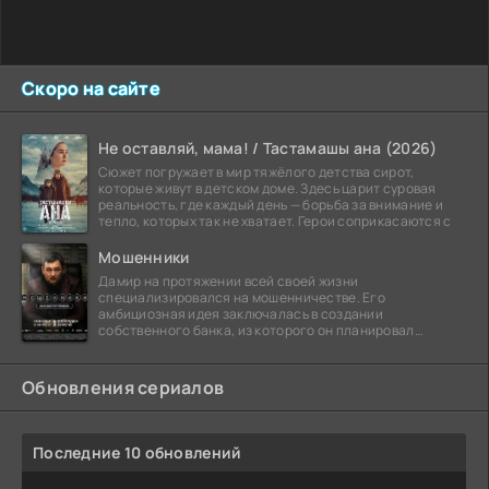
Скоро на сайте
Не оставляй, мама! / Тастамашы ана (2026)
Сюжет погружает в мир тяжёлого детства сирот,
которые живут в детском доме. Здесь царит суровая
реальность, где каждый день — борьба за внимание и
тепло, которых так не хватает. Герои соприкасаются с
Мошенники
Дамир на протяжении всей своей жизни
специализировался на мошенничестве. Его
амбициозная идея заключалась в создании
собственного банка, из которого он планировал
похитить миллиарды долларов. Однако,
Обновления сериалов
Последние 10 обновлений