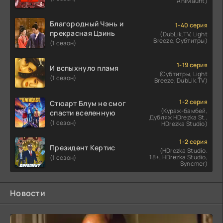
AniMaunt)
Благородный Чэнь и
1-40 серия
прекрасная Цзинь
(DubLik.TV, Light
Breeze, Субтитры)
(1 сезон)
1-19 серия
И вспыхнуло пламя
(Субтитры, Light
(1 сезон)
Breeze, DubLik.TV)
1-2 серия
Стюарт Блум не смог
(Кураж-бамбей,
спасти вселенную
Дубляж HDrezka St.,
(1 сезон)
HDrezka Studio)
1-2 серия
Президент Кертис
(HDrezka Studio.
18+, HDrezka Studio,
(1 сезон)
Syncmer)
Новости