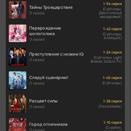
1-54 серия
Тайны Троецарствия
(Субтитры,
Двухголосый
(1 сезон)
закадровый)
Перерождение
1-42 серия
шопоголика
(Субтитры,
AniMaunt)
(1 сезон)
1-24 серия
Преступления с низким IQ
(Субтитры, Light
(1 сезон)
Breeze, DubLik.TV)
Следуй сценарию!
1-40 серия
(Субтитры)
(1 сезон)
Расцвет силы
1-26 серия
(Force Media)
(1 сезон)
1-10 серия
Город отличников
(Coldfilm,
(1 сезон)