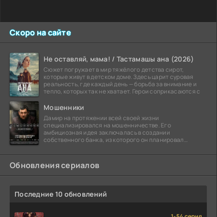
Скоро на сайте
Не оставляй, мама! / Тастамашы ана (2026)
Сюжет погружает в мир тяжёлого детства сирот,
которые живут в детском доме. Здесь царит суровая
реальность, где каждый день — борьба за внимание и
тепло, которых так не хватает. Герои соприкасаются с
Мошенники
Дамир на протяжении всей своей жизни
специализировался на мошенничестве. Его
амбициозная идея заключалась в создании
собственного банка, из которого он планировал
похитить миллиарды долларов. Однако,
Обновления сериалов
Последние 10 обновлений
1-54 серия