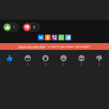
1
0
Зарегистрируйся
- и часть рекламы пропадёт!
1
0
0
0
0
0