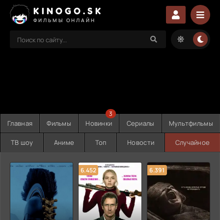
KINOGO.SK
ФИЛЬМЫ ОНЛАЙН
3
Главная
Фильмы
Новинки
Сериалы
Мультфильмы
ТВ шоу
Аниме
Топ
Новости
Случайное
6.452
6.391