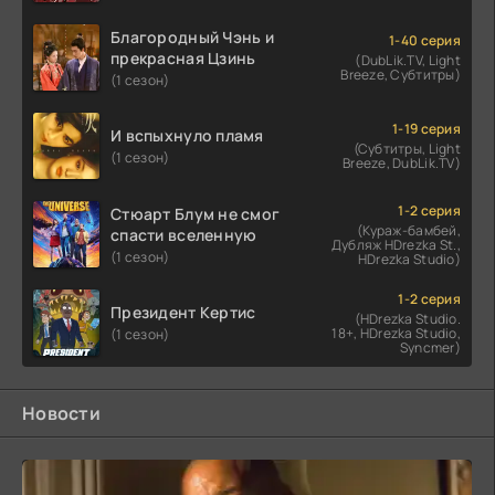
Благородный Чэнь и
1-40 серия
прекрасная Цзинь
(DubLik.TV, Light
Breeze, Субтитры)
(1 сезон)
1-19 серия
И вспыхнуло пламя
(Субтитры, Light
(1 сезон)
Breeze, DubLik.TV)
1-2 серия
Стюарт Блум не смог
(Кураж-бамбей,
спасти вселенную
Дубляж HDrezka St.,
(1 сезон)
HDrezka Studio)
1-2 серия
Президент Кертис
(HDrezka Studio.
18+, HDrezka Studio,
(1 сезон)
Syncmer)
Новости