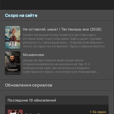
Скоро на сайте
Не оставляй, мама! / Тастамашы ана (2026)
Сюжет погружает в мир тяжёлого детства сирот,
которые живут в детском доме. Здесь царит суровая
реальность, где каждый день — борьба за внимание и
тепло, которых так не хватает. Герои соприкасаются с
Мошенники
Дамир на протяжении всей своей жизни
специализировался на мошенничестве. Его
амбициозная идея заключалась в создании
собственного банка, из которого он планировал
похитить миллиарды долларов. Однако,
Обновления сериалов
Последние 10 обновлений
1-54 серия