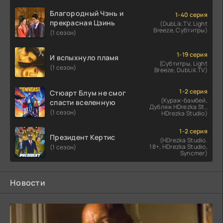
Благородный Чэнь и
1-40 серия
прекрасная Цзинь
(DubLik.TV, Light
Breeze, Субтитры)
(1 сезон)
1-19 серия
И вспыхнуло пламя
(Субтитры, Light
(1 сезон)
Breeze, DubLik.TV)
1-2 серия
Стюарт Блум не смог
(Кураж-бамбей,
спасти вселенную
Дубляж HDrezka St.,
(1 сезон)
HDrezka Studio)
1-2 серия
Президент Кертис
(HDrezka Studio.
18+, HDrezka Studio,
(1 сезон)
Syncmer)
Новости