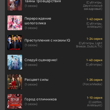
Тайны Троецарствия
(Субтитры,
Двухголосый
(1 сезон)
закадровый)
Перерождение
1-42 серия
шопоголика
(Субтитры,
AniMaunt)
(1 сезон)
1-24 серия
Преступления с низким IQ
(Субтитры, Light
(1 сезон)
Breeze, DubLik.TV)
Следуй сценарию!
1-40 серия
(Субтитры)
(1 сезон)
Расцвет силы
1-26 серия
(Force Media)
(1 сезон)
1-10 серия
Город отличников
(Coldfilm,
(1 сезон)
AniMaunt)