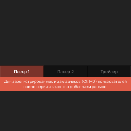
Плеер 1
Плеер 2
Трейлер
Для
зарегистрированных
и закладчиков (Ctrl+D) пользователей
новые серии и качество добавляем раньше!