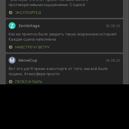
противоречивыми ощущениями. С одной
ЭКСПЛОЙТЕД
Z
ZenVoltage
06.08.26
Как же приятно было увидеть такую искреннюю историю!
Каждая сцена наполнена
НАВСТРЕЧУ ВЕТРУ
M
MeowCup
06.08.26
Вот это да! Я прямо в восторге от того, как всё было
подано. Атмосфера просто
ПЕПЕЛ И ПЫЛЬ
S
SnuggleFox
06.08.26
Ну, это было просто бомбически! Я не ожидал, что такая
история сможет так
АКУЛА БЫК