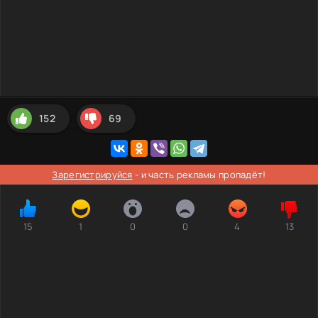
152
69
Зарегистрируйся
- и часть рекламы пропадёт!
15
1
0
0
4
13