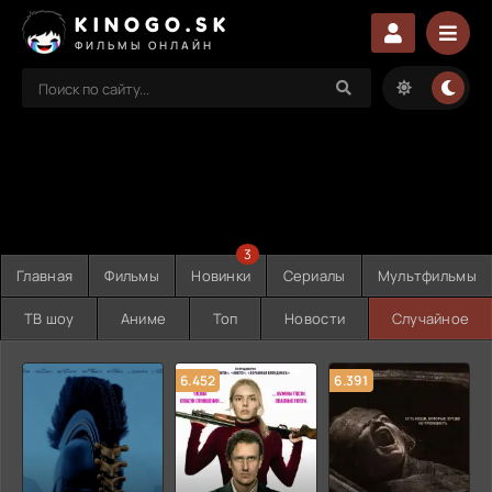
KINOGO.SK
ФИЛЬМЫ ОНЛАЙН
3
Главная
Фильмы
Новинки
Сериалы
Мультфильмы
ТВ шоу
Аниме
Топ
Новости
Случайное
6.452
6.391