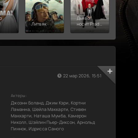
о
Дьявол
!
Литвяк
носит Prada
Верши
2
22 мар 2026, 15:51
Актеры:
Джоэнн Боланд, Джим Кэри, Кортни
Ламанна, Шейла Маккарти, Стивен
Маккарти, Наташа Мумба, Камерон
Николл, Шэйлин Пьер-Диксон, Арнольд
Пиннок, Идрисса Саного