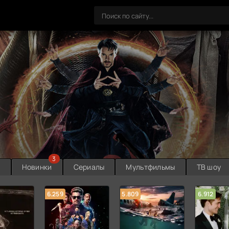
3
ы
Новинки
Сериалы
Мультфильмы
ТВ шоу
6.259
5.809
6.912