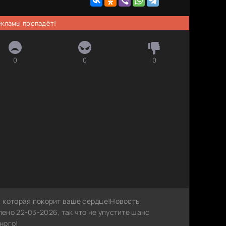
рекламы пропадёт!
0
0
0
 которая покорит ваше сердце!Новость
ено 22-03-2026, так что не упустите шанс
ного!