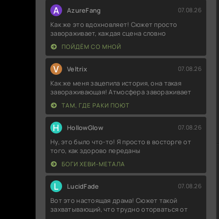
A
AzureFang
07.08.26
Как же это вдохновляет! Сюжет просто
завораживает, каждая сцена словно
ПОЙДЁМ СО МНОЙ
V
Veltrix
07.08.26
Как же меня зацепила история, она такая
завораживающая! Атмосфера завораживает
ТАМ, ГДЕ РАКИ ПОЮТ
H
HollowGlow
07.08.26
Ну, это было что-то! Я просто в восторге от
того, как здорово переданы
БОГИ ХЕВИ-МЕТАЛА
L
LucidFade
07.08.26
Вот это настоящая драма! Сюжет такой
захватывающий, что трудно оторваться от