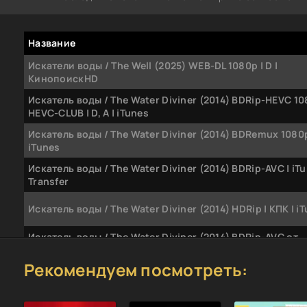
Название
Искатели воды / The Well (2025) WEB-DL 1080p | D |
КинопоискHD
Искатель воды / The Water Diviner (2014) BDRip-HEVC 10
HEVC-CLUB | D, A | iTunes
Искатель воды / The Water Diviner (2014) BDRemux 1080p |
iTunes
Искатель воды / The Water Diviner (2014) BDRip-AVC | iTu
Transfer
Искатель воды / The Water Diviner (2014) HDRip | КПК | i
Искатель воды / The Water Diviner (2014) BDRip-AVC от
HELLYWOOD | iTunes
Рекомендуем посмотреть:
Искатель воды / The Water Diviner (2014) BDRip 720p от
| iTunes | US Transfer
Искатель воды / The Water Diviner (2014) BDRip от HQCLUB