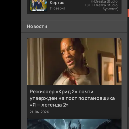
(HDrezka Studio.
Кертис
18+, HDrezka Studio,
(1 сезон)
Syncmer)
Новости
Режиссер «Крид 2» почти
утвержден на пост постановщика
«Я — легенда 2»
21-04-2026