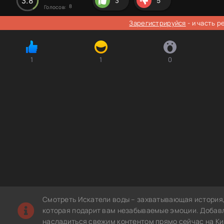
3.8
3
5
8
Голосов:
Зарегистрируйся
- и часть 
1
1
0
Смотреть Искатели воды – захватывающая история,
которая подарит вам незабываемые эмоции. Добавл
насладиться свежим контентом прямо сейчас на Ки