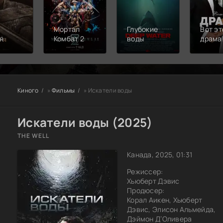
Мортал
Глубокие
Вот эт
я
Комбат 2
воды
драма
Киного
»
Фильмы
» Искатели воды
Искатели воды (2025)
THE WELL
Канада, 2025, 01:31
Режиссер:
Хьюберт Дэвис
Продюсер:
Корал Аикен, Хьюберт
Дэвис, Элисон Альмейда,
Дэймон Д’Оливера