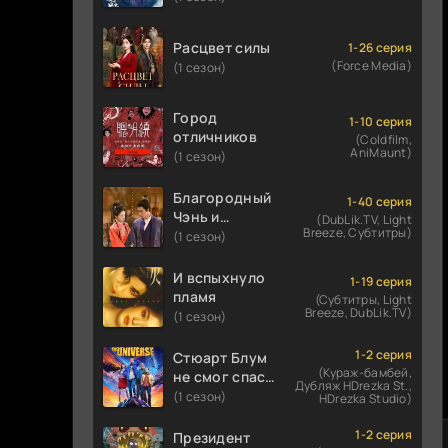
Расцвет силы
1-26 серия
(Force Media)
(1 сезон)
Город
1-10 серия
отличников
(Coldfilm,
AniMaunt)
(1 сезон)
Благородный
1-40 серия
Чэнь и
(DubLik.TV, Light
Breeze, Субтитры)
прекрасная
(1 сезон)
Цзинь
И вспыхнуло
1-19 серия
пламя
(Субтитры, Light
Breeze, DubLik.TV)
(1 сезон)
1-2 серия
Стюарт Блум
(Кураж-бамбей,
не смог спасти
Дубляж HDrezka St.,
вселенную
(1 сезон)
HDrezka Studio)
1-2 серия
Президент