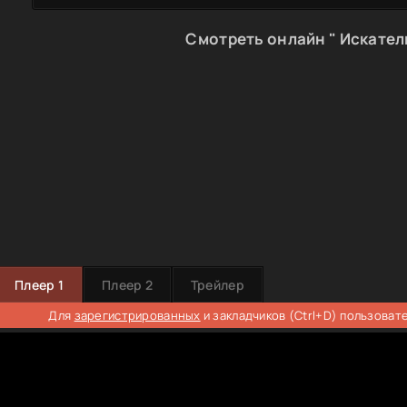
Смотреть онлайн " Искател
Плеер 1
Плеер 2
Трейлер
Для
зарегистрированных
и закладчиков (Ctrl+D) пользоват