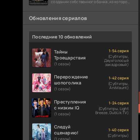
создании собственного банка, из которого
он планировал похитить миллиарды
долларов. Однако,
Обновления сериалов
Последние 10 обновлений
1-54 серия
Тайны
(Субтитры,
Троецарствия
Двухголосый
(1 сезон)
закадровый)
Перерождение
1-42 серия
шопоголика
(Субтитры,
AniMaunt)
(1 сезон)
Преступления
1-24 серия
с низким IQ
(Субтитры, Light
Breeze, DubLik.TV)
(1 сезон)
Следуй
1-40 серия
сценарию!
(Субтитры)
(1 сезон)