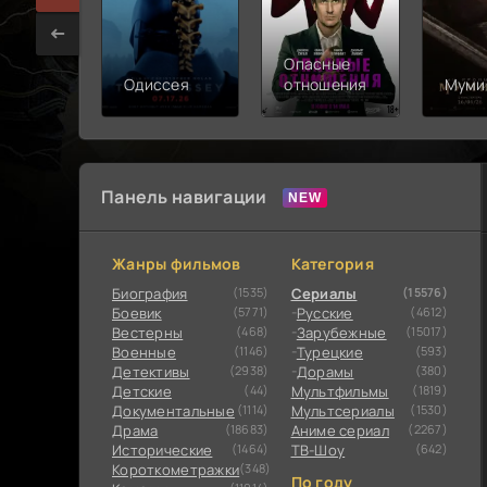
Опасные
Одиссея
отношения
Муми
Панель навигации
Жанры фильмов
Категория
Биография
(1535)
Сериалы
(15576)
Боевик
(5771)
Русские
(4612)
Вестерны
(468)
Зарубежные
(15017)
Военные
(1146)
Турецкие
(593)
Детективы
(2938)
Дорамы
(380)
Детские
(44)
Мультфильмы
(1819)
Документальные
(1114)
Мультсериалы
(1530)
Драма
(18683)
Аниме сериал
(2267)
Исторические
(1464)
ТВ-Шоу
(642)
Короткометражки
(348)
По году