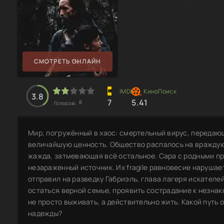
СМОТРЕТЬ ОНЛАЙН
3.8
7
5.41
8
Голосов:
Мир, погружённый в хаос: смертельный вирус, передающ
величайшую ценность. Общество распалось на враждую
жажда, затмевающая всё остальное. Сара с родными пр
незараженный источник. Их fragile равновесие наруша
отправил на разведку Габриэль, глава лагеря искателей
остаться верной семье, проявить сострадание к незна
не просто выживать, а действительно жить. Какой путь
надежды?