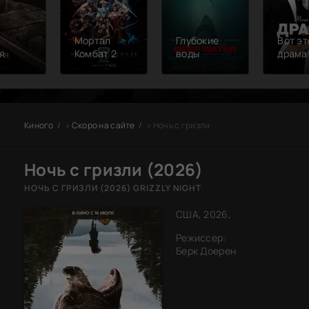
Мортал
Глубокие
Вот эт
я
Комбат 2
воды
драма
Киного
»
Скоро на сайте
» Ночь с гризли
Ночь с гризли (2026)
НОЧЬ С ГРИЗЛИ (2026) GRIZZLY NIGHT
США, 2026,
Режиссер:
Берк Доерен