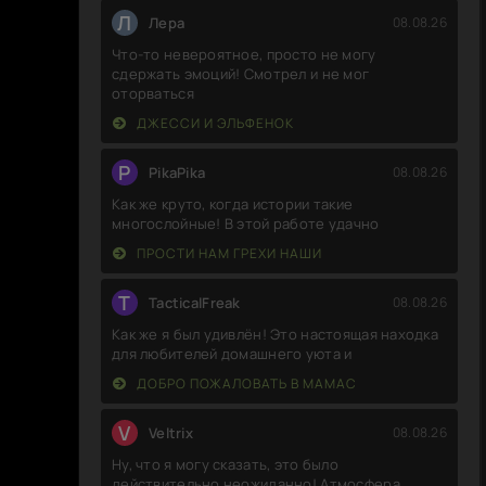
Л
Лера
08.08.26
Что-то невероятное, просто не могу
сдержать эмоций! Смотрел и не мог
оторваться
ДЖЕССИ И ЭЛЬФЕНОК
P
PikaPika
08.08.26
Как же круто, когда истории такие
многослойные! В этой работе удачно
ПРОСТИ НАМ ГРЕХИ НАШИ
T
TacticalFreak
08.08.26
Как же я был удивлён! Это настоящая находка
для любителей домашнего уюта и
ДОБРО ПОЖАЛОВАТЬ В МАМАС
V
Veltrix
08.08.26
Ну, что я могу сказать, это было
действительно неожиданно! Атмосфера