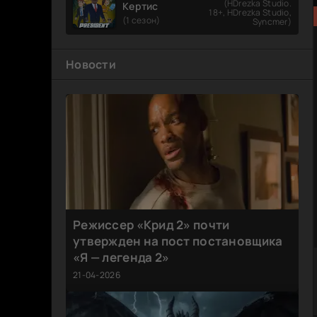
(HDrezka Studio.
Кертис
18+, HDrezka Studio,
(1 сезон)
Syncmer)
Новости
Режиссер «Крид 2» почти
утвержден на пост постановщика
«Я — легенда 2»
21-04-2026