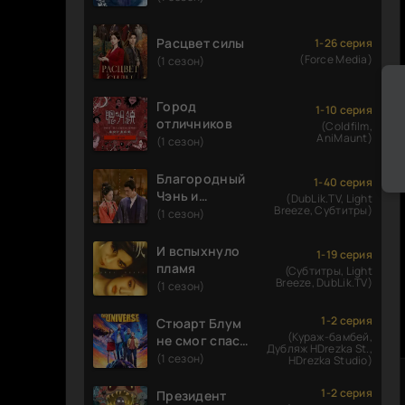
Расцвет силы
1-26 серия
(Force Media)
(1 сезон)
Город
1-10 серия
отличников
(Coldfilm,
AniMaunt)
(1 сезон)
Благородный
1-40 серия
Чэнь и
(DubLik.TV, Light
Breeze, Субтитры)
прекрасная
(1 сезон)
Цзинь
И вспыхнуло
1-19 серия
пламя
(Субтитры, Light
Breeze, DubLik.TV)
(1 сезон)
1-2 серия
Стюарт Блум
(Кураж-бамбей,
не смог спасти
Дубляж HDrezka St.,
вселенную
(1 сезон)
HDrezka Studio)
1-2 серия
Президент