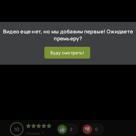
Видео еще нет, но мы добавим первые! Ожидаете
премьеру?
Буду смотреть!
10
2
0
2
Голосов: