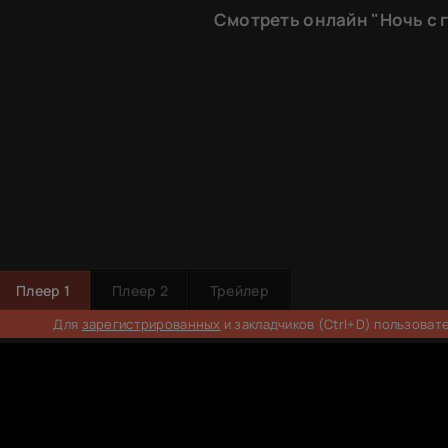
Смотреть онлайн "Ночь с 
Плеер 1
Плеер 2
Трейлер
Для
зарегистрированных
и закладчиков (Ctrl+D) пользоват