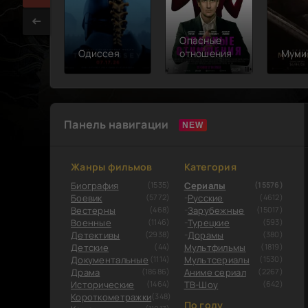
Опасные
Одиссея
отношения
Муми
Панель навигации
Жанры фильмов
Категория
Биография
(1535)
Сериалы
(15576)
Боевик
(5772)
Русские
(4612)
Вестерны
(468)
Зарубежные
(15017)
Военные
(1146)
Турецкие
(593)
Детективы
(2938)
Дорамы
(380)
Детские
(44)
Мультфильмы
(1819)
Документальные
(1114)
Мультсериалы
(1530)
Драма
(18686)
Аниме сериал
(2267)
Исторические
(1464)
ТВ-Шоу
(642)
Короткометражки
(348)
По году