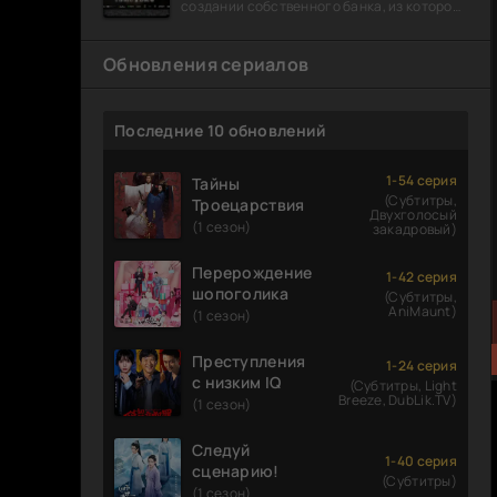
создании собственного банка, из которого
он планировал похитить миллиарды
долларов. Однако,
Обновления сериалов
Последние 10 обновлений
1-54 серия
Тайны
(Субтитры,
Троецарствия
Двухголосый
(1 сезон)
закадровый)
Перерождение
1-42 серия
шопоголика
(Субтитры,
AniMaunt)
(1 сезон)
Преступления
1-24 серия
с низким IQ
(Субтитры, Light
Breeze, DubLik.TV)
(1 сезон)
Следуй
1-40 серия
сценарию!
(Субтитры)
(1 сезон)