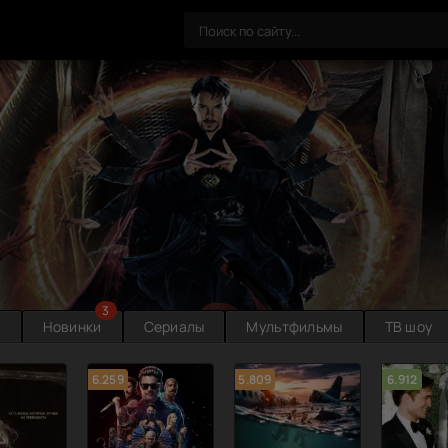
3
ы
Новинки
Сериалы
Мультфильмы
ТВ шоу
6.259
5.809
6.912