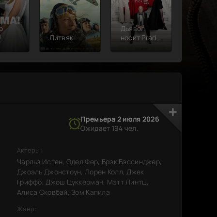
о
Дьявол
!
Литвяк
носит Prada
Верши
2
Премьера 2 июля 2026
Премьера 2 июля 2026
Ожидает 194 чел.
Ожидает 194 чел.
Актеры:
Чарльз Истен, Одед Фер, Брэк Бэссинджер,
Джоэль Джонстоун, Лорен Колл, Джек
Гриффо, Джош Цуккерман, Мэтт Линтц,
Алиса Сковбай, Зом Капила
Жанр: