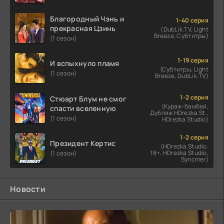
Благородный Чэнь и
1-40 серия
прекрасная Цзинь
(DubLik.TV, Light
Breeze, Субтитры)
(1 сезон)
1-19 серия
И вспыхнуло пламя
(Субтитры, Light
(1 сезон)
Breeze, DubLik.TV)
1-2 серия
Стюарт Блум не смог
(Кураж-бамбей,
спасти вселенную
Дубляж HDrezka St.,
(1 сезон)
HDrezka Studio)
1-2 серия
Президент Кертис
(HDrezka Studio.
18+, HDrezka Studio,
(1 сезон)
Syncmer)
Новости