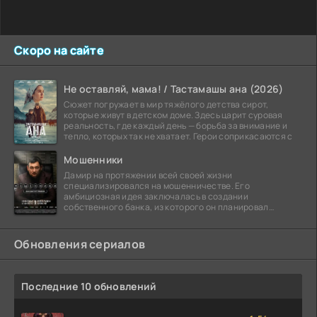
Скоро на сайте
Не оставляй, мама! / Тастамашы ана (2026)
Сюжет погружает в мир тяжёлого детства сирот,
которые живут в детском доме. Здесь царит суровая
реальность, где каждый день — борьба за внимание и
тепло, которых так не хватает. Герои соприкасаются с
Мошенники
Дамир на протяжении всей своей жизни
специализировался на мошенничестве. Его
амбициозная идея заключалась в создании
собственного банка, из которого он планировал
похитить миллиарды долларов. Однако,
Обновления сериалов
Последние 10 обновлений