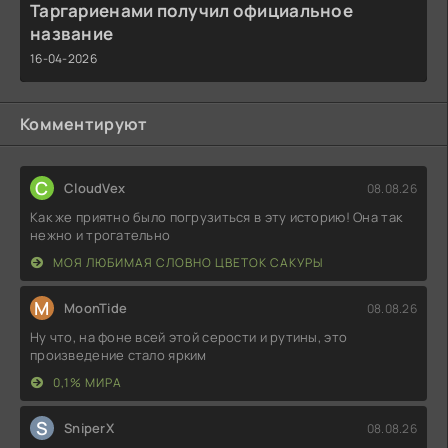
Таргариенами получил официальное
название
16-04-2026
Комментируют
C
CloudVex
08.08.26
Как же приятно было погрузиться в эту историю! Она так
нежно и трогательно
МОЯ ЛЮБИМАЯ СЛОВНО ЦВЕТОК САКУРЫ
M
MoonTide
08.08.26
Ну что, на фоне всей этой серости и рутины, это
произведение стало ярким
0,1% МИРА
S
SniperX
08.08.26