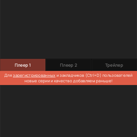
Плеер 1
Плеер 2
Трейлер
Для
зарегистрированных
и закладчиков (Ctrl+D) пользователей
новые серии и качество добавляем раньше!