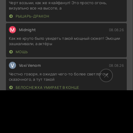
Черт возьми, как же я кайфанул! Это просто огонь,
визуально все на высоте, а
РЫЦАРЬ-ДРАКОН
M
Midnight
08.08.26
Как же круто было увидеть такой мощный сюжет! Эмоции
зашкаливали, а актёры
МОЩЬ
V
Voxi Venom
08.08.26
Честно говоря, я ожидал чего-то более светлого и
сказочного, а тут такой
БЕЛОСНЕЖКА УМИРАЕТ В КОНЦЕ
R
RavenStone
08.08.26
Как же круто было наблюдать за тем, как главный герой
выкручивается из
ПО ДАННЫМ ПОЛИЦИИ