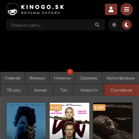
KINOGO.SK
ФИЛЬМЫ ОНЛАЙН
3
Главная
Фильмы
Новинки
Сериалы
Мультфильмы
ТВ шоу
Аниме
Топ
Новости
Случайное
6.452
6.391