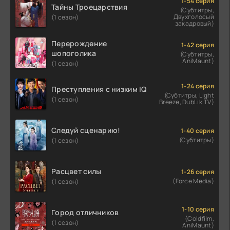
1-54 серия
Тайны Троецарствия
(Субтитры,
Двухголосый
(1 сезон)
закадровый)
Перерождение
1-42 серия
шопоголика
(Субтитры,
AniMaunt)
(1 сезон)
1-24 серия
Преступления с низким IQ
(Субтитры, Light
(1 сезон)
Breeze, DubLik.TV)
Следуй сценарию!
1-40 серия
(Субтитры)
(1 сезон)
Расцвет силы
1-26 серия
(Force Media)
(1 сезон)
1-10 серия
Город отличников
(Coldfilm,
(1 сезон)
AniMaunt)