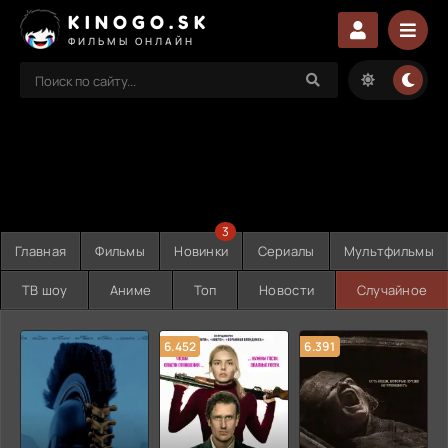
KINOGO.SK
ФИЛЬМЫ ОНЛАЙН
3
Главная
Фильмы
Новинки
Сериалы
Мультфильмы
ТВ шоу
Аниме
Топ
Новости
Случайное
6.452
6.391