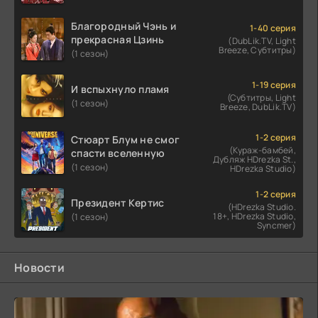
Благородный Чэнь и
1-40 серия
прекрасная Цзинь
(DubLik.TV, Light
Breeze, Субтитры)
(1 сезон)
1-19 серия
И вспыхнуло пламя
(Субтитры, Light
(1 сезон)
Breeze, DubLik.TV)
1-2 серия
Стюарт Блум не смог
(Кураж-бамбей,
спасти вселенную
Дубляж HDrezka St.,
(1 сезон)
HDrezka Studio)
1-2 серия
Президент Кертис
(HDrezka Studio.
18+, HDrezka Studio,
(1 сезон)
Syncmer)
Новости