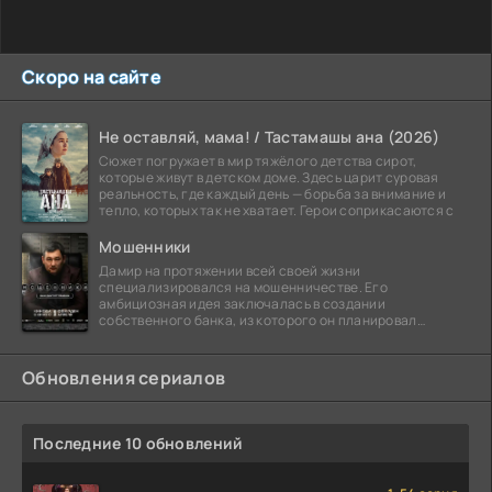
Скоро на сайте
Не оставляй, мама! / Тастамашы ана (2026)
Сюжет погружает в мир тяжёлого детства сирот,
которые живут в детском доме. Здесь царит суровая
реальность, где каждый день — борьба за внимание и
тепло, которых так не хватает. Герои соприкасаются с
Мошенники
Дамир на протяжении всей своей жизни
специализировался на мошенничестве. Его
амбициозная идея заключалась в создании
собственного банка, из которого он планировал
похитить миллиарды долларов. Однако,
Обновления сериалов
Последние 10 обновлений