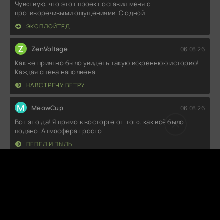
Чувствую, что этот проект оставил меня с
противоречивыми ощущениями. С одной
ЭКСПЛОЙТЕД
Z
ZenVoltage
06.08.26
Как же приятно было увидеть такую искреннюю историю!
Каждая сцена наполнена
НАВСТРЕЧУ ВЕТРУ
M
MeowCup
06.08.26
Вот это да! Я прямо в восторге от того, как всё было
подано. Атмосфера просто
ПЕПЕЛ И ПЫЛЬ
S
SnuggleFox
06.08.26
Ну, это было просто бомбически! Я не ожидал, что такая
история сможет так
АКУЛА БЫК