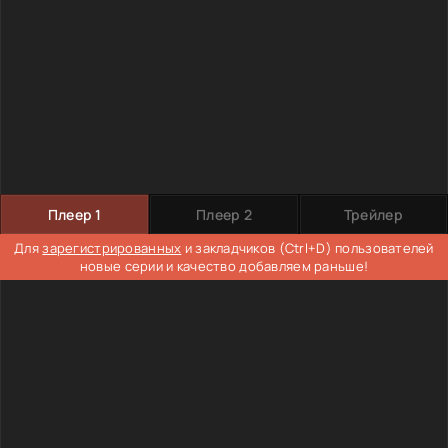
Плеер 1
Плеер 2
Трейлер
Для
зарегистрированных
и закладчиков (Ctrl+D) пользователей
новые серии и качество добавляем раньше!